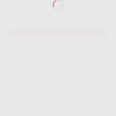
Disarankan untuk 20 perangakat
555.000
Rp.
/ Bulan
MAU DAFTAR? WHATSAPP DISINI
Yang Di Dapatkan Cek Penjelasan
Klik Icon Panah Bawah