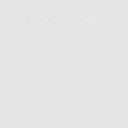
HiFi Gig
LATEST NEWS
2 4 Ghz Berapa Mbps – 2 4 Ghz Berapa Mbps dan
15
Jun
Jarak Jangkauan WiFi 2.4 GHz
Komentar Dinonaktifkan
pada
2
4
20 Mbps Untuk Berapa Orang – 20 Mbps Untuk
14
Ghz
Jun
Berapa Orang? Analisis, Teknologi, dan Provider
Berapa
Komentar Dinonaktifkan
pada
Mbps
20
–
Mbps
2
Untuk
SIGNUP FOR NEWSLETTER
4
Berapa
Ghz
Orang
Berapa
–
Mbps
Jika ada pertanyaan atau punya saran atau kerjasama bisa
20
dan
hubungi kami di WhatsApp
Mbps