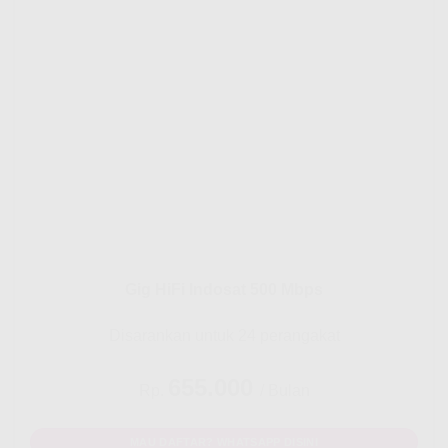
Gig HiFi Indosat 500 Mbps
Disarankan untuk 24 perangakat
655.000
Rp.
/ Bulan
MAU DAFTAR? WHATSAPP DISINI