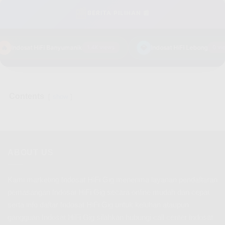
📰
BERITA PILIHAN 📰
🔥
💎
Indosat HiFi Banyumanik
1.4K views
Indosat HiFi Lebong
0 vie
Contents
show
ABOUT US
Kami marketing Indosat HiFi Gig menerima layanan pendaftaran
pemasangan Indosat HiFi Gig secara online mudah dan cepat
serta info daftar Indosat HiFi Gig untuk keluhan ataupun
gangguan Indosat HiFi Gig silahkan hubungi call center Indosat