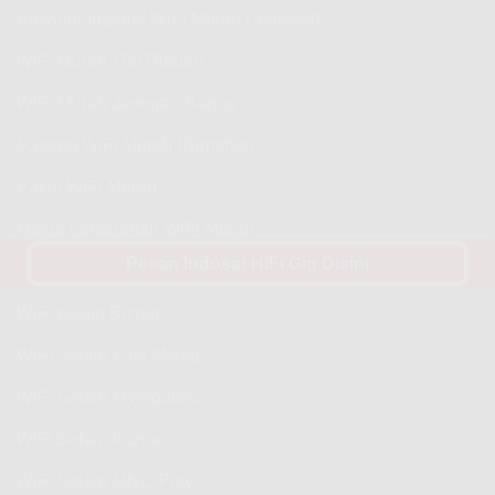
Provider Internet WiFi Murah Unlimited
WiFi Murah 100 Ribuan
WiFi Murah Jaringan Bagus
Pasang WiFi Murah Rumahan
Paket WiFi Murah
Harga Langganan WiFi Murah
Pesan Indosat HiFi Gig Disini
WiFi Selain IndiHome
WiFi selain Biznet
WiFi Selain First Media
WiFi Selain Myrepublic
WiFi Selain Iconnet
WiFi Selain MNC Play