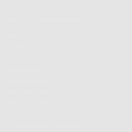
Jarak
Untuk
Jangkauan
Berapa
WiFi
Orang?
2.4
Indosat HiFi Gig
>
Paket WiFi Murah
Analisis,
GHz
Teknologi,
dan
Provider
Indosat HiFi
Speedtest Indosat
IndiHome
Pasang WiFi Murah
Paket Internet Gaming
Paket Internet Kantor
Paket Internet Rumah
Jasa Pemasangan WiFi
WiFi Murah Dibawah 200rb Unlimited