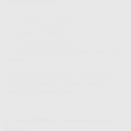
Rp2.750.000/tahun
✅ Unlimited up to 50 Mbps
✅ WiFi router & instalasi include
✅ Ideal buat 2-5 device
✅ Cocok buat keluarga kecil
✅
Hifi Indosat Review
-nya banyak yang puas
beneran!
Lo bisa
daftar Indosat Hifi
ini kalo ngerasa 30
Mbps kurang greget. Pas buat streaming,
kerjaan, dan gaming ringan.
🔹 Paket 100 Mbps – Lari Kenceng, Anti
Nunggu