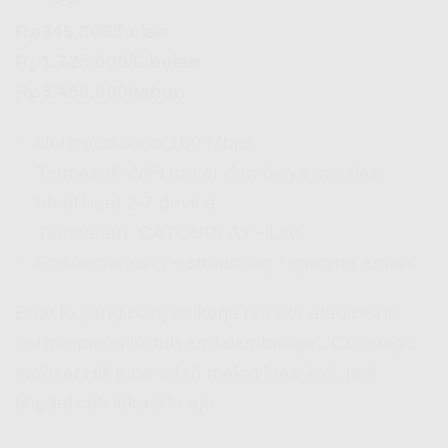
Rp345.000/bulan
Rp1.725.000/6 bulan
Rp3.450.000/tahun
✅ Unlimited up to 100 Mbps
✅ Termasuk WiFi router dan biaya instalasi
✅ Ideal buat 2-7 device
✅ Tambahan: CATCHPLAY+ Lite
✅ Online meeting + streaming + gaming aman!
Buat lo yang banyak kerja remote atau bisnis
online, paket ini tuh andalan banget.
Coverage
Indosat Hifi
juga udah makin luas kok, jadi
tinggal cek lokasi lo aja.