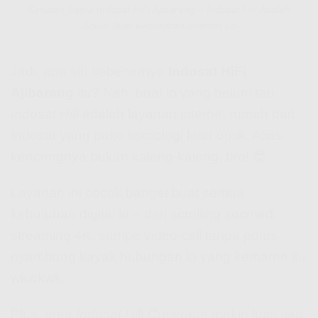
Kenalan Sama Indosat HiFi Ajibarang – Indosat Hifi Adalah
Solusi Buat Kebutuhan Internet Lo
Jadi, apa sih sebenernya
Indosat HiFi
Ajibarang
itu? Nah, buat lo yang belum tau,
Indosat Hifi
adalah layanan internet rumah dari
Indosat yang pake teknologi fiber optik. Alias:
kencengnya bukan kaleng-kaleng, bro! 😎
Layanan ini cocok banget buat semua
kebutuhan digital lo – dari scrolling socmed,
streaming 4K, sampe video call tanpa putus
nyambung kayak hubungan lo yang kemaren itu
wkwkwk.
Plus, area
Indosat Hifi Coverage
makin luas tiap