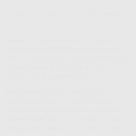
Cek Hifi Indosat Coverage Buat Pastikan Indosat HiFi Ajibarang
Udah Masuk Daerah Lo
Sebelum lo daftar dan pasang, pastiin dulu ya
apakah
Indosat HiFi Ajibarang
udah tersedia di
lokasi lo. Caranya gampang, tinggal buka situs
hifi ioh co id
atau langsung klik form cek
coverage di
indosathifi.web.id
.
Biasanya area
coverage Indosat Hifi
terus
berkembang, terutama di daerah-daerah
strategis kayak perumahan baru, apartemen,
sampe komplek yang dulunya susah sinyal.
Kalo sekarang belum ter-cover, kemungkinan