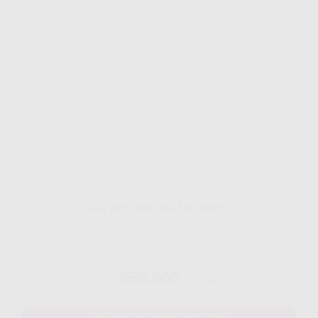
Gig HiFi Indosat 500 Mbps
Disarankan untuk 24 perangakat
655.000
Rp.
/ Bulan
MAU DAFTAR? WHATSAPP DISINI