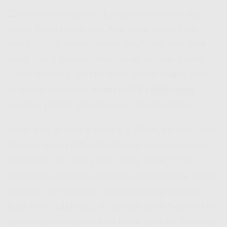
Zaman sekarang tuh, kebutuhan internet tiap
orang beda-beda, bro. Ada yang cuma buat
scroll TikTok sama nonton YouTube, ada juga
yang butuh koneksi stabil buat kerjaan kantor,
Zoom meeting, sampe main game online. Nah,
di sinilah kerennya
Indosat HiFi Ajibarang
,
soalnya pilihan paketnya tuh fleksibel abis!
Mulai dari 30 Mbps sampe 1 Gbps, semua udah
disiapin sama
Hifi Indosat
buat menyesuaikan
kebutuhan lo. Dan yang paling enak?
Cara
pembayaran Indosat Hifi
bisa lo pilih: mau bayar
bulanan, per 6 bulan, atau langsung setahun
juga bisa. Udah gitu, di banyak
area Indosat Hifi
,
proses pembayaran bisa lewat aplikasi, transfer,