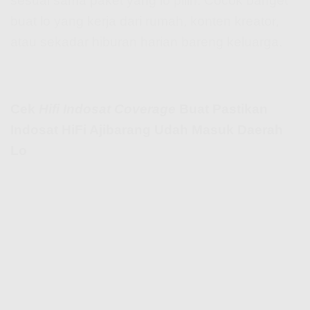
sesuai sama paket yang lo pilih. Cocok banget
buat lo yang kerja dari rumah, konten kreator,
atau sekadar hiburan harian bareng keluarga.
Cek
Hifi Indosat Coverage
Buat Pastikan
Indosat HiFi Ajibarang Udah Masuk Daerah
Lo