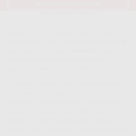
Pesan Indosat HiFi Gig Disini
Indosat Hifi Fup? Ini Nih Penjelasan yang Perlu Lo Tau Sebelum
Pasang Indosat HiFi Ajibarang
Mungkin lo pernah denger istilah
FUP
(Fair
Usage Policy). Nah, di
Indosat HiFi Ajibarang
,
tenang aja… ini beneran
unlimited
tanpa FUP
kayak di provider lain yang diem-diem
ngebatesin speed lo pas udah dipake banyak.
Itu sebabnya banyak yang bilang
Indosat Hifi
adalah
salah satu layanan internet rumah paling
fair dan jujur. Speed-nya tetep ngebut, nggak
dibatesin diam-diam, dan lo bisa pake
sepuasnya – entah buat kerjaan, hiburan,
bahkan smart home device juga bisa disambung