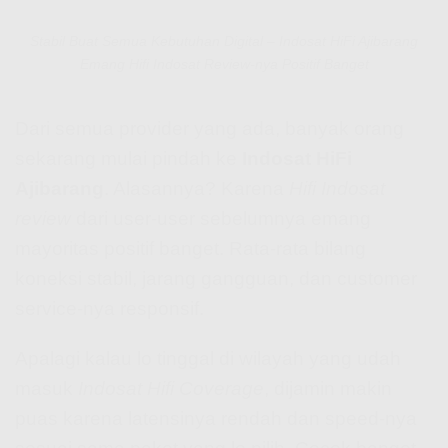
Stabil Buat Semua Kebutuhan Digital – Indosat HiFi Ajibarang
Emang Hifi Indosat Review-nya Positif Banget
Dari semua provider yang ada, banyak orang
sekarang mulai pindah ke
Indosat HiFi
Ajibarang
. Alasannya? Karena
Hifi Indosat
review
dari user-user sebelumnya emang
mayoritas positif banget. Rata-rata bilang
koneksi stabil, jarang gangguan, dan customer
service-nya responsif.
Apalagi kalau lo tinggal di wilayah yang udah
masuk
Indosat Hifi Coverage
, dijamin makin
puas karena latensinya rendah dan speed-nya