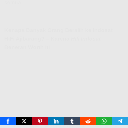
semua.
Kenapa Banyak Orang Beralih ke Indosat
HiFi Ajibarang? – Karena
Hifi Indosat
Beneran Worth It!
Kenapa Banyak Orang Beralih ke Indosat HiFi Ajibarang? –