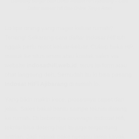
Gampang Banget Buat Daftar Indosat HiFi Ajibarang – Cara
Daftar Indosat Hifi Bisa Online Tanpa Ribet
Lo tipe orang yang mager keluar rumah?
Tenang! Sekarang
cara daftar Indosat Hifi
tuh
nggak perlu repot keluar-keluar. Cukup buka HP,
masuk ke situs resmi atau kontak sales via
website
indosathifi.web.id
, terus isi form atau
chat langsung deh. Semudah itu lo bisa pasang
Indosat HiFi Ajibarang
di rumah lo.
Yang bikin makin kece, prosesnya cepet dan
jelas. Sales bakal bantu sampe teknisi dateng
ke rumah. Di beberapa
coverage Indosat Hifi
,
teknisi bisa dateng hari itu juga tergantung
antrian. Jadi nggak pake nunggu lama kayak