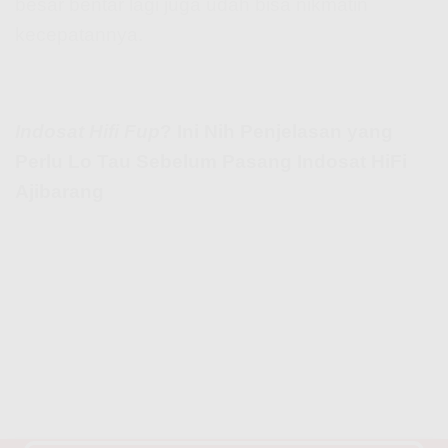
besar bentar lagi juga udah bisa nikmatin
kecepatannya.
Indosat Hifi Fup
? Ini Nih Penjelasan yang
Perlu Lo Tau Sebelum Pasang Indosat HiFi
Ajibarang