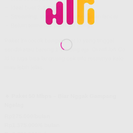
✅ Ideal buat 2-4 device
✅ Streaming, video call, sosmed jalan lancar
✅ Belum termasuk pajak ya gengs
Paket ini cocok banget buat lo yang tinggal
sendiri atau bareng 1-2 orang aja. Di
Hifi Ioh Co
Id
lo juga bisa langsung cek info resminya kalo
mau lebih jelas.
🔹 Paket 50 Mbps – Biar Nggak Gampang
Ngelag
Rp275.000/bulan
Rp1.375.000/6 bulan