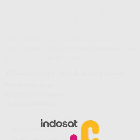
Paket Harga Indosat HiFi Ajibarang – Harga Hifi Indosat yang
Masuk Akal Banget!
Oke, sekarang kita masuk ke bagian yang lo
tunggu-tunggu. Berapa sih harga paketnya? Nih
gw kasih list lengkapnya yaa 👇
🔹 Paket 30 Mbps – Pas Buat yang Santuy
Rp245.000/bulan
Rp1.225.000/6 bulan
Rp2.450.000/tahun
✅ Unlimited up to 30 Mbps
✅ WiFi router include
✅ Include biaya instalasi