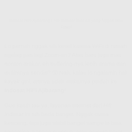
Indosat HiFi Ajibarang | Hifi Indosat Buat Lo yang Nggak Mau
Ribet!
Lo pernah nggak sih kesel karena WiFi di rumah
ngelag pas lagi Zoom-an? Atau baru juga mau
nonton drakor, eh buffering-nya lebih drama dari
isi filmnya sendiri? 😤 Nah, kalau lo ngalamin hal
kayak gini, artinya udah waktunya pindah ke
Indosat HiFi Ajibarang
!
Gue kasih tau ya, layanan internet dari
Hifi
Indosat
ini tuh beda banget. Nggak cuma
kenceng, tapi juga stabil banget sampe lo bisa
streaming, kerjaan numpuk, atau gaming berat