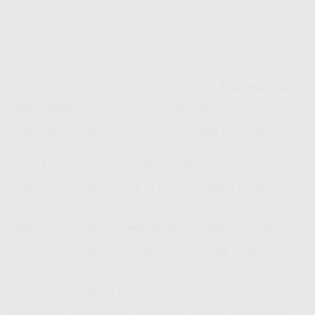
Sistem Pembayaran di Indosat HiFi Ajibarang – Bayar Indosat
Hifi Bisa Lewat e-Wallet Sampe Minimarket
Urusan bayar-bayaran tuh kadang jadi hal ribet
buat sebagian orang. Tapi tenang,
Indosat HiFi
Ajibarang
ngasih lo berbagai pilihan metode
buat
bayar Indosat Hifi
yang super fleksibel.
Mau lewat mobile banking? Bisa. E-wallet?
Jalan. Minimarket deket rumah? Bisa juga! Di
Hifi Ioh
, sistem mereka udah sinkron sama
berbagai platform pembayaran, jadi lo tinggal
klik-klik doang. Enaknya lagi, lo juga bisa
jadwalin pembayaran otomatis tiap bulan, biar
nggak perlu takut lupa bayar dan koneksi
kepotong. Karena lo tau kan, nggak ada yang