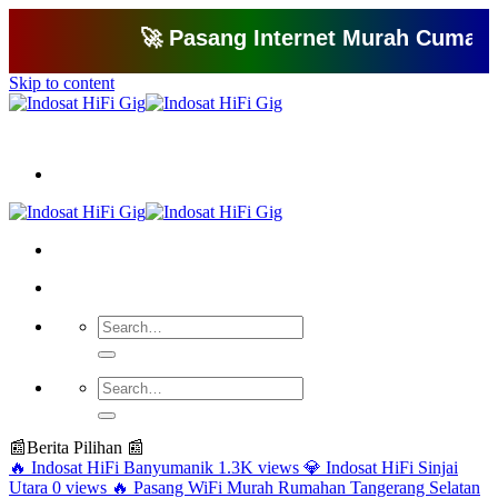
🚀 Pasang Internet Murah Cuma 150 Ri
Skip to content
Bagikan artikel ini agar yang lain juga mengetahui apa yang Anda tahu
📰
Berita Pilihan 📰
🔥
Indosat HiFi Banyumanik
1.3K views
💎
Indosat HiFi Sinjai
Utara
0 views
🔥
Pasang WiFi Murah Rumahan Tangerang Selatan