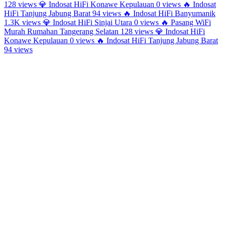
128 views
💎
Indosat HiFi Konawe Kepulauan
0 views
🔥
Indosat
HiFi Tanjung Jabung Barat
94 views
🔥
Indosat HiFi Banyumanik
1.3K views
💎
Indosat HiFi Sinjai Utara
0 views
🔥
Pasang WiFi
Murah Rumahan Tangerang Selatan
128 views
💎
Indosat HiFi
Konawe Kepulauan
0 views
🔥
Indosat HiFi Tanjung Jabung Barat
94 views