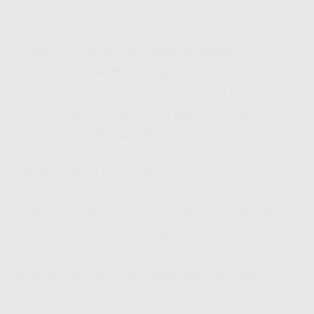
Udah Masuk Daerah Lo
Sebelum lo daftar dan pasang, pastiin dulu ya
apakah
Indosat HiFi Angke
udah tersedia di
lokasi lo. Caranya gampang, tinggal buka situs
hifi ioh co id
atau langsung klik form cek
coverage di
indosathifi.web.id
.
Biasanya area
coverage Indosat Hifi
terus
berkembang, terutama di daerah-daerah
strategis kayak perumahan baru, apartemen,
sampe komplek yang dulunya susah sinyal.
Kalo sekarang belum ter-cover, kemungkinan
besar bentar lagi juga udah bisa nikmatin
kecepatannya.