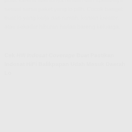
puas karena latensinya rendah dan speed-nya
sesuai sama paket yang lo pilih. Cocok banget
buat lo yang kerja dari rumah, konten kreator,
atau sekadar hiburan harian bareng keluarga.
Cek
Hifi Indosat Coverage
Buat Pastikan
Indosat HiFi Balikpapan Udah Masuk Daerah
Lo