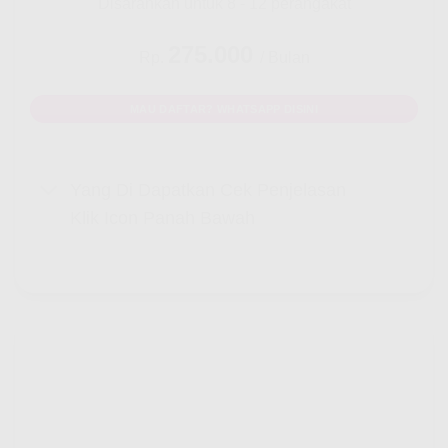
Disarankan untuk 8 - 12 perangakat
275.000
Rp.
/ Bulan
MAU DAFTAR? WHATSAPP DISINI
Yang Di Dapatkan Cek Penjelasan
Klik Icon Panah Bawah