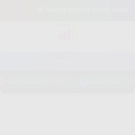
🚀 Pasang Internet Murah Cuma 150 Ribu
Skip
to
content
📰
BERITA PILIHAN 📰
💎
Indosat HiFi Banyumanik
1.3K views
Indosat HiFi Kroya
0 views