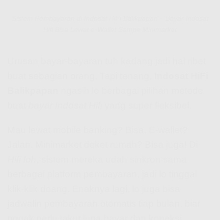
Sistem Pembayaran di Indosat HiFi Balikpapan – Bayar Indosat
Hifi Bisa Lewat e-Wallet Sampe Minimarket
Urusan bayar-bayaran tuh kadang jadi hal ribet
buat sebagian orang. Tapi tenang,
Indosat HiFi
Balikpapan
ngasih lo berbagai pilihan metode
buat
bayar Indosat Hifi
yang super fleksibel.
Mau lewat mobile banking? Bisa. E-wallet?
Jalan. Minimarket deket rumah? Bisa juga! Di
Hifi Ioh
, sistem mereka udah sinkron sama
berbagai platform pembayaran, jadi lo tinggal
klik-klik doang. Enaknya lagi, lo juga bisa
jadwalin pembayaran otomatis tiap bulan, biar
nggak perlu takut lupa bayar dan koneksi