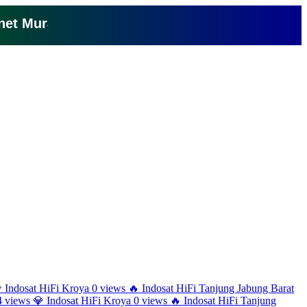
Murah Cuma 150 Ribu Perbulan Klik Disini

Indosat HiFi Kroya
0 views
🔥
Indosat HiFi Tanjung Jabung Barat
4 views
💎
Indosat HiFi Kroya
0 views
🔥
Indosat HiFi Tanjung