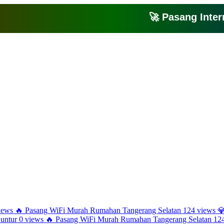
🚀 Pasang Internet 
Bagikan artikel ini agar yang lain juga mengetahui apa yang Anda tahu
iews
🔥
Pasang WiFi Murah Rumahan Tangerang Selatan
124 views

Guntur
0 views
🔥
Pasang WiFi Murah Rumahan Tangerang Selatan
12