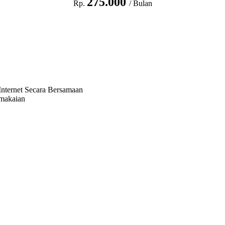
275.000
Rp.
/ Bulan
nternet Secara Bersamaan
emakaian