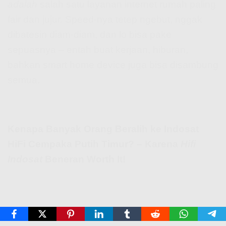
adalah
salah satu layanan internet rumah paling
fair dan jujur. Speed-nya tetep ngebut, nggak
dibatesin diam-diam, dan lo bisa pake
sepuasnya – entah buat kerjaan, hiburan,
bahkan smart home device juga bisa disambung
semua.
Kenapa Banyak Orang Beralih ke Indosat
HiFi Cempaka Putih Timur? – Karena
Hifi
Indosat
Beneran Worth It!