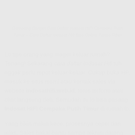
Gampang Banget Buat Daftar Indosat HiFi Cempaka Putih
Timur – Cara Daftar Indosat Hifi Bisa Online Tanpa Ribet
Lo tipe orang yang mager keluar rumah?
Tenang! Sekarang
cara daftar Indosat Hifi
tuh
nggak perlu repot keluar-keluar. Cukup buka HP,
masuk ke situs resmi atau kontak sales via
website
indosathifi.web.id
, terus isi form atau
chat langsung deh. Semudah itu lo bisa pasang
Indosat HiFi Cempaka Putih Timur
di rumah lo.
Yang bikin makin kece, prosesnya cepet dan
jelas. Sales bakal bantu sampe teknisi dateng