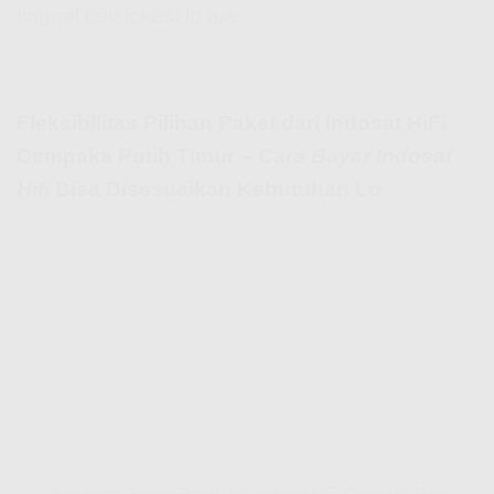
tinggal cek lokasi lo aja.
Fleksibilitas Pilihan Paket dari Indosat HiFi
Cempaka Putih Timur –
Cara Bayar Indosat
Hifi
Bisa Disesuaikan Kebutuhan Lo
Fleksibilitas Pilihan Paket dari Indosat HiFi Cempaka Putih