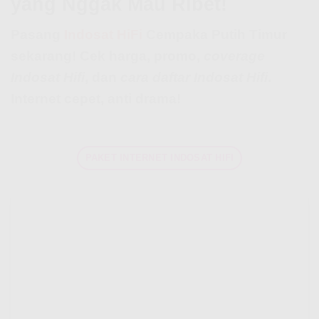
yang Nggak Mau Ribet!
Pasang
Indosat HiFi
Cempaka Putih Timur
sekarang! Cek harga, promo,
coverage
Indosat Hifi
, dan
cara daftar Indosat Hifi
.
Internet cepet, anti drama!
PAKET INTERNET INDOSAT HIFI