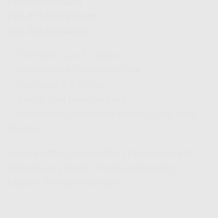
Rp275.000/bulan
Rp1.375.000/6 bulan
Rp2.750.000/tahun
✅ Unlimited up to 50 Mbps
✅ WiFi router & instalasi include
✅ Ideal buat 2-5 device
✅ Cocok buat keluarga kecil
✅
Hifi Indosat Review
-nya banyak yang puas
beneran!
Lo bisa
daftar Indosat Hifi
ini kalo ngerasa 30
Mbps kurang greget. Pas buat streaming,
kerjaan, dan gaming ringan.