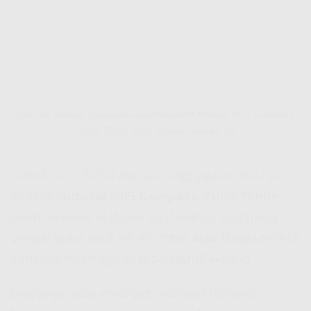
Cek Hifi Indosat Coverage Buat Pastikan Indosat HiFi Cempaka
Putih Timur Udah Masuk Daerah Lo
Sebelum lo daftar dan pasang, pastiin dulu ya
apakah
Indosat HiFi Cempaka Putih Timur
udah tersedia di lokasi lo. Caranya gampang,
tinggal buka situs
hifi ioh co id
atau langsung klik
form cek coverage di
indosathifi.web.id
.
Biasanya area
coverage Indosat Hifi
terus