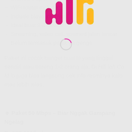
✅ WiFi router include
✅ Include biaya instalasi
✅ Ideal buat 2-4 device
✅ Streaming, video call, sosmed jalan lancar
✅ Belum termasuk pajak ya gengs
Paket ini cocok banget buat lo yang tinggal
sendiri atau bareng 1-2 orang aja. Di
Hifi Ioh Co
Id
lo juga bisa langsung cek info resminya kalo
mau lebih jelas.
🔹 Paket 50 Mbps – Biar Nggak Gampang
Ngelag