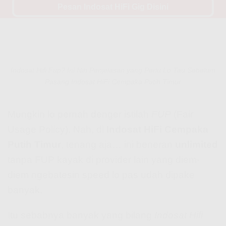
Pesan Indosat HiFi Gig Disini
Indosat Hifi Fup? Ini Nih Penjelasan yang Perlu Lo Tau Sebelum
Pasang Indosat HiFi Cempaka Putih Timur
Mungkin lo pernah denger istilah
FUP
(Fair
Usage Policy). Nah, di
Indosat HiFi Cempaka
Putih Timur
, tenang aja… ini beneran
unlimited
tanpa FUP kayak di provider lain yang diem-
diem ngebatesin speed lo pas udah dipake
banyak.
Itu sebabnya banyak yang bilang
Indosat Hifi