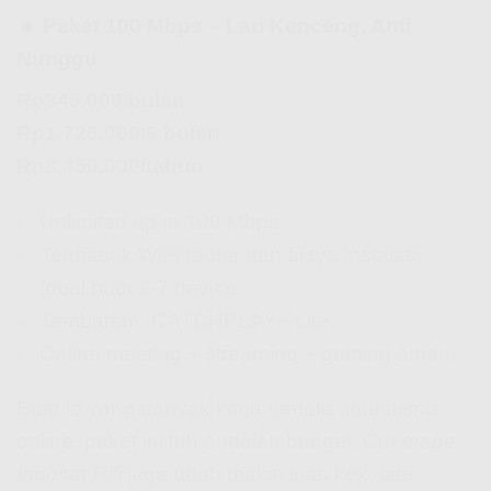
🔹 Paket 100 Mbps – Lari Kenceng, Anti
Nunggu
Rp345.000/bulan
Rp1.725.000/6 bulan
Rp3.450.000/tahun
✅ Unlimited up to 100 Mbps
✅ Termasuk WiFi router dan biaya instalasi
✅ Ideal buat 2-7 device
✅ Tambahan: CATCHPLAY+ Lite
✅ Online meeting + streaming + gaming aman!
Buat lo yang banyak kerja remote atau bisnis
online, paket ini tuh andalan banget.
Coverage
Indosat Hifi
juga udah makin luas kok, jadi