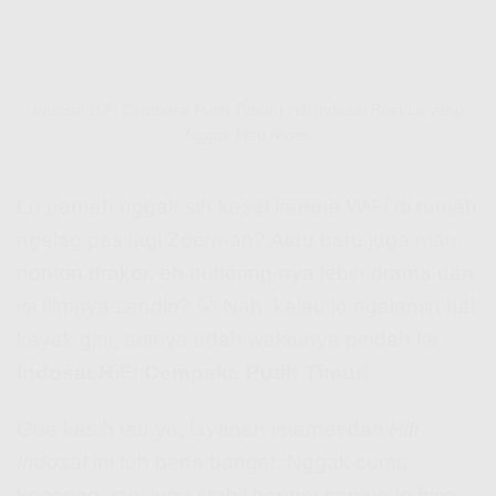
Indosat HiFi Cempaka Putih Timur | Hifi Indosat Buat Lo yang
Nggak Mau Ribet!
Lo pernah nggak sih kesel karena WiFi di rumah
ngelag pas lagi Zoom-an? Atau baru juga mau
nonton drakor, eh buffering-nya lebih drama dari
isi filmnya sendiri? 😤 Nah, kalau lo ngalamin hal
kayak gini, artinya udah waktunya pindah ke
Indosat HiFi Cempaka Putih Timur
!
Gue kasih tau ya, layanan internet dari
Hifi
Indosat
ini tuh beda banget. Nggak cuma
kenceng, tapi juga stabil banget sampe lo bisa