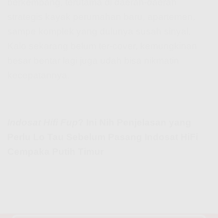
berkembang, terutama di daerah-daerah
strategis kayak perumahan baru, apartemen,
sampe komplek yang dulunya susah sinyal.
Kalo sekarang belum ter-cover, kemungkinan
besar bentar lagi juga udah bisa nikmatin
kecepatannya.
Indosat Hifi Fup
? Ini Nih Penjelasan yang
Perlu Lo Tau Sebelum Pasang Indosat HiFi
Cempaka Putih Timur