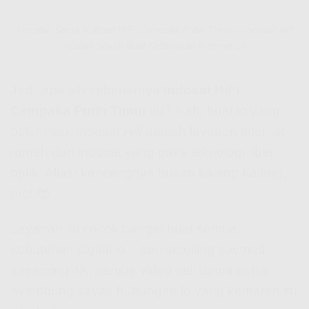
Kenalan Sama Indosat HiFi Cempaka Putih Timur – Indosat Hifi
Adalah Solusi Buat Kebutuhan Internet Lo
Jadi, apa sih sebenernya
Indosat HiFi
Cempaka Putih Timur
itu? Nah, buat lo yang
belum tau,
Indosat Hifi
adalah layanan internet
rumah dari Indosat yang pake teknologi fiber
optik. Alias: kencengnya bukan kaleng-kaleng,
bro! 😎
Layanan ini cocok banget buat semua
kebutuhan digital lo – dari scrolling socmed,
streaming 4K, sampe video call tanpa putus
nyambung kayak hubungan lo yang kemaren itu