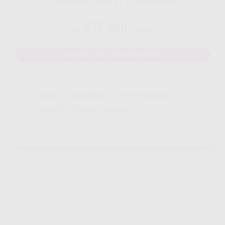
Disarankan untuk 8 - 12 perangakat
275.000
Rp.
/ Bulan
MAU DAFTAR? WHATSAPP DISINI
Yang Di Dapatkan Cek Penjelasan
Klik Icon Panah Bawah