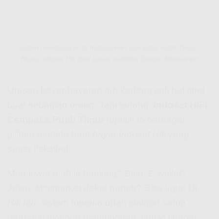
Sistem Pembayaran di Indosat HiFi Cempaka Putih Timur –
Bayar Indosat Hifi Bisa Lewat e-Wallet Sampe Minimarket
Urusan bayar-bayaran tuh kadang jadi hal ribet
buat sebagian orang. Tapi tenang,
Indosat HiFi
Cempaka Putih Timur
ngasih lo berbagai
pilihan metode buat
bayar Indosat Hifi
yang
super fleksibel.
Mau lewat mobile banking? Bisa. E-wallet?
Jalan. Minimarket deket rumah? Bisa juga! Di
Hifi Ioh
, sistem mereka udah sinkron sama
berbagai platform pembayaran, jadi lo tinggal