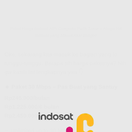
Paket Harga Indosat HiFi Cempaka Putih Timur – Harga Hifi
Indosat yang Masuk Akal Banget!
Oke, sekarang kita masuk ke bagian yang lo
tunggu-tunggu. Berapa sih harga paketnya? Nih
gw kasih list lengkapnya yaa 👇
🔹 Paket 30 Mbps – Pas Buat yang Santuy
Rp245.000/bulan
Rp1.225.000/6 bulan
Rp2.450.000/tahun
✅ Unlimited up to 30 Mbps