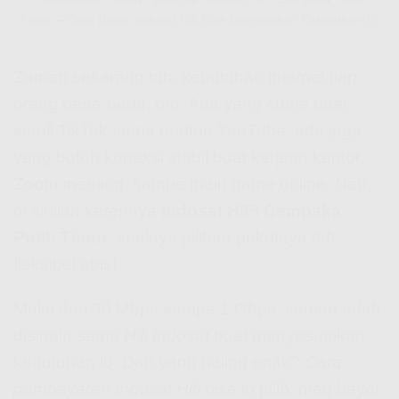
Timur – Cara Bayar Indosat Hifi Bisa Disesuaikan Kebutuhan Lo
Zaman sekarang tuh, kebutuhan internet tiap
orang beda-beda, bro. Ada yang cuma buat
scroll TikTok sama nonton YouTube, ada juga
yang butuh koneksi stabil buat kerjaan kantor,
Zoom meeting, sampe main game online. Nah,
di sinilah kerennya
Indosat HiFi Cempaka
Putih Timur
, soalnya pilihan paketnya tuh
fleksibel abis!
Mulai dari 30 Mbps sampe 1 Gbps, semua udah
disiapin sama
Hifi Indosat
buat menyesuaikan
kebutuhan lo. Dan yang paling enak?
Cara
pembayaran Indosat Hifi
bisa lo pilih: mau bayar