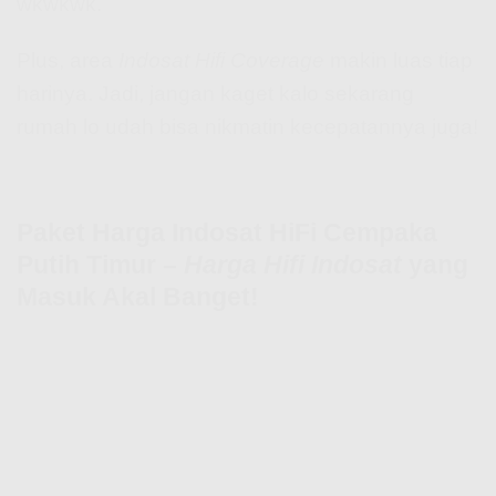
wkwkwk.
Plus, area
Indosat Hifi Coverage
makin luas tiap
harinya. Jadi, jangan kaget kalo sekarang
rumah lo udah bisa nikmatin kecepatannya juga!
Paket Harga Indosat HiFi Cempaka
Putih Timur –
Harga Hifi Indosat
yang
Masuk Akal Banget!