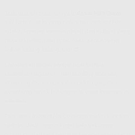
Jadi, apa sih sebenernya
Indosat HiFi Ciawi
itu? Nah, buat lo yang belum tau,
Indosat Hifi
adalah layanan internet rumah dari Indosat yang
pake teknologi fiber optik. Alias: kencengnya
bukan kaleng-kaleng, bro! 😎
Layanan ini cocok banget buat semua
kebutuhan digital lo – dari scrolling socmed,
streaming 4K, sampe video call tanpa putus
nyambung kayak hubungan lo yang kemaren itu
wkwkwk.
Plus, area
Indosat Hifi Coverage
makin luas tiap
harinya. Jadi, jangan kaget kalo sekarang
rumah lo udah bisa nikmatin kecepatannya juga!