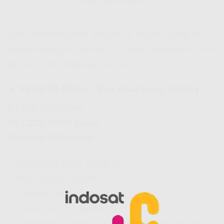
Masuk Akal Banget!
Oke, sekarang kita masuk ke bagian yang lo
tunggu-tunggu. Berapa sih harga paketnya? Nih
gw kasih list lengkapnya yaa 👇
🔹 Paket 30 Mbps – Pas Buat yang Santuy
Rp245.000/bulan
Rp1.225.000/6 bulan
Rp2.450.000/tahun
✅ Unlimited up to 30 Mbps
✅ WiFi router include
✅ Include biaya instalasi
✅ Ideal buat 2-4 device
✅ Streaming, video call, sosmed jalan lancar