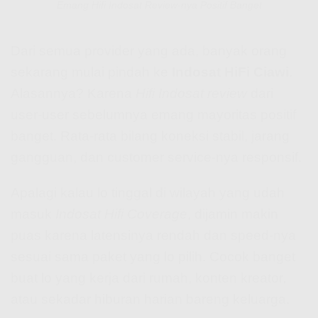
Emang Hifi Indosat Review-nya Positif Banget
Dari semua provider yang ada, banyak orang
sekarang mulai pindah ke
Indosat HiFi Ciawi
.
Alasannya? Karena
Hifi Indosat review
dari
user-user sebelumnya emang mayoritas positif
banget. Rata-rata bilang koneksi stabil, jarang
gangguan, dan customer service-nya responsif.
Apalagi kalau lo tinggal di wilayah yang udah
masuk
Indosat Hifi Coverage
, dijamin makin
puas karena latensinya rendah dan speed-nya
sesuai sama paket yang lo pilih. Cocok banget
buat lo yang kerja dari rumah, konten kreator,
atau sekadar hiburan harian bareng keluarga.