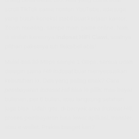
scroll TikTok sama nonton YouTube, ada juga
yang butuh koneksi stabil buat kerjaan kantor,
Zoom meeting, sampe main game online. Nah,
di sinilah kerennya
Indosat HiFi Ciawi
, soalnya
pilihan paketnya tuh fleksibel abis!
Mulai dari 30 Mbps sampe 1 Gbps, semua udah
disiapin sama
Hifi Indosat
buat menyesuaikan
kebutuhan lo. Dan yang paling enak?
Cara
pembayaran Indosat Hifi
bisa lo pilih: mau bayar
bulanan, per 6 bulan, atau langsung setahun
juga bisa. Udah gitu, di banyak
area Indosat Hifi
,
proses pembayaran bisa lewat aplikasi, transfer,
atau e-wallet. Praktis banget kan?