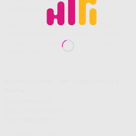
✅ Belum termasuk pajak ya gengs
Paket ini cocok banget buat lo yang tinggal
sendiri atau bareng 1-2 orang aja. Di
Hifi Ioh Co
Id
lo juga bisa langsung cek info resminya kalo
mau lebih jelas.
🔹 Paket 50 Mbps – Biar Nggak Gampang
Ngelag
Rp275.000/bulan
Rp1.375.000/6 bulan
Rp2.750.000/tahun
✅ Unlimited up to 50 Mbps