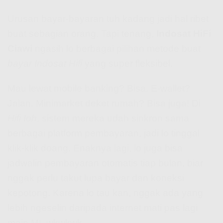
Urusan bayar-bayaran tuh kadang jadi hal ribet
buat sebagian orang. Tapi tenang,
Indosat HiFi
Ciawi
ngasih lo berbagai pilihan metode buat
bayar Indosat Hifi
yang super fleksibel.
Mau lewat mobile banking? Bisa. E-wallet?
Jalan. Minimarket deket rumah? Bisa juga! Di
Hifi Ioh
, sistem mereka udah sinkron sama
berbagai platform pembayaran, jadi lo tinggal
klik-klik doang. Enaknya lagi, lo juga bisa
jadwalin pembayaran otomatis tiap bulan, biar
nggak perlu takut lupa bayar dan koneksi
kepotong. Karena lo tau kan, nggak ada yang
lebih ngeselin daripada internet mati pas lagi
main ML wkwkwk.