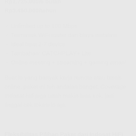
Rp1.725.000/6 bulan
Rp3.450.000/tahun
✅ Unlimited up to 100 Mbps
✅ Termasuk WiFi router dan biaya instalasi
✅ Ideal buat 2-7 device
✅ Tambahan: CATCHPLAY+ Lite
✅ Online meeting + streaming + gaming aman!
Buat lo yang banyak kerja remote atau bisnis
online, paket ini tuh andalan banget.
Coverage
Indosat Hifi
juga udah makin luas kok, jadi
tinggal cek lokasi lo aja.
Fleksibilitas Pilihan Paket dari Indosat HiFi