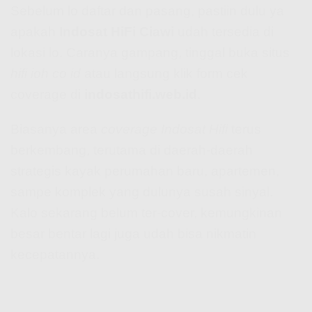
Sebelum lo daftar dan pasang, pastiin dulu ya
apakah
Indosat HiFi Ciawi
udah tersedia di
lokasi lo. Caranya gampang, tinggal buka situs
hifi ioh co id
atau langsung klik form cek
coverage di
indosathifi.web.id
.
Biasanya area
coverage Indosat Hifi
terus
berkembang, terutama di daerah-daerah
strategis kayak perumahan baru, apartemen,
sampe komplek yang dulunya susah sinyal.
Kalo sekarang belum ter-cover, kemungkinan
besar bentar lagi juga udah bisa nikmatin
kecepatannya.