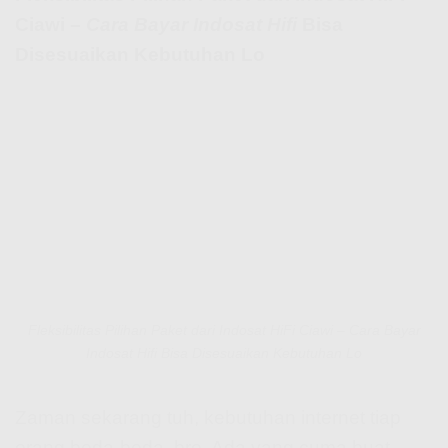
Ciawi –
Cara Bayar Indosat Hifi
Bisa
Disesuaikan Kebutuhan Lo
Fleksibilitas Pilihan Paket dari Indosat HiFi Ciawi – Cara Bayar
Indosat Hifi Bisa Disesuaikan Kebutuhan Lo
Zaman sekarang tuh, kebutuhan internet tiap
orang beda-beda, bro. Ada yang cuma buat