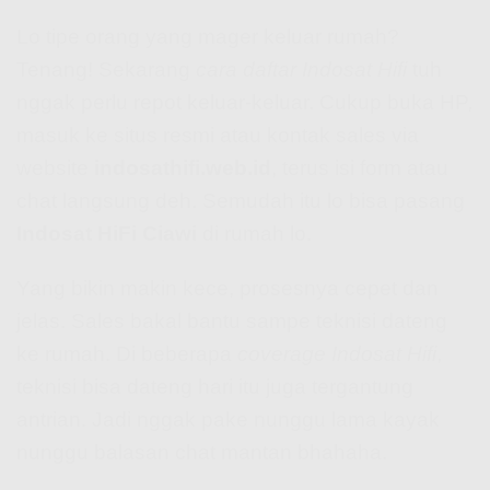
Lo tipe orang yang mager keluar rumah?
Tenang! Sekarang
cara daftar Indosat Hifi
tuh
nggak perlu repot keluar-keluar. Cukup buka HP,
masuk ke situs resmi atau kontak sales via
website
indosathifi.web.id
, terus isi form atau
chat langsung deh. Semudah itu lo bisa pasang
Indosat HiFi Ciawi
di rumah lo.
Yang bikin makin kece, prosesnya cepet dan
jelas. Sales bakal bantu sampe teknisi dateng
ke rumah. Di beberapa
coverage Indosat Hifi
,
teknisi bisa dateng hari itu juga tergantung
antrian. Jadi nggak pake nunggu lama kayak
nunggu balasan chat mantan bhahaha.