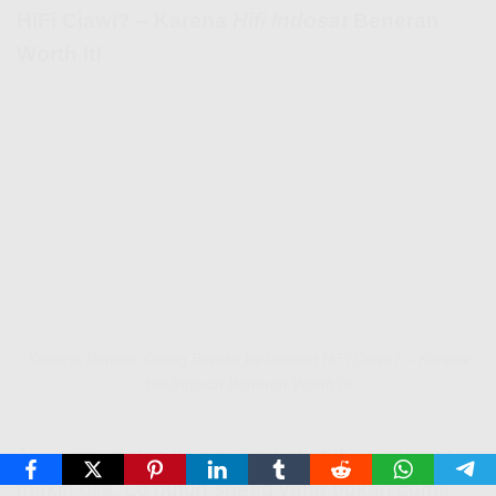
HiFi Ciawi? – Karena
Hifi Indosat
Beneran
Worth It!
Kenapa Banyak Orang Beralih ke Indosat HiFi Ciawi? – Karena
Hifi Indosat Beneran Worth It!
Jujur aja, makin ke sini tuh kebutuhan internet
makin gila. Lo butuh speed yang bukan cuma