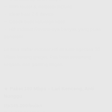
✅ WiFi router & instalasi include
✅ Ideal buat 2-5 device
✅ Cocok buat keluarga kecil
✅
Hifi Indosat Review
-nya banyak yang puas
beneran!
Lo bisa
daftar Indosat Hifi
ini kalo ngerasa 30
Mbps kurang greget. Pas buat streaming,
kerjaan, dan gaming ringan.
🔹 Paket 100 Mbps – Lari Kenceng, Anti
Nunggu
Rp345.000/bulan