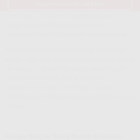
Pesan Indosat HiFi Gig Disini
Usage Policy). Nah, di
Indosat HiFi Ciawi
,
tenang aja… ini beneran
unlimited
tanpa FUP
kayak di provider lain yang diem-diem
ngebatesin speed lo pas udah dipake banyak.
Itu sebabnya banyak yang bilang
Indosat Hifi
adalah
salah satu layanan internet rumah paling
fair dan jujur. Speed-nya tetep ngebut, nggak
dibatesin diam-diam, dan lo bisa pake
sepuasnya – entah buat kerjaan, hiburan,
bahkan smart home device juga bisa disambung
semua.
Kenapa Banyak Orang Beralih ke Indosat