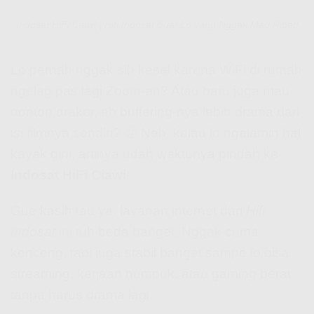
Indosat HiFi Ciawi | Hifi Indosat Buat Lo yang Nggak Mau Ribet!
Lo pernah nggak sih kesel karena WiFi di rumah
ngelag pas lagi Zoom-an? Atau baru juga mau
nonton drakor, eh buffering-nya lebih drama dari
isi filmnya sendiri? 😤 Nah, kalau lo ngalamin hal
kayak gini, artinya udah waktunya pindah ke
Indosat HiFi Ciawi
!
Gue kasih tau ya, layanan internet dari
Hifi
Indosat
ini tuh beda banget. Nggak cuma
kenceng, tapi juga stabil banget sampe lo bisa
streaming, kerjaan numpuk, atau gaming berat
tanpa harus drama lagi.