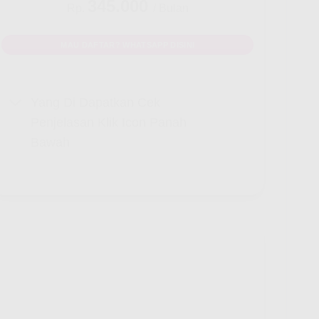
345.000
Rp.
/ Bulan
MAU DAFTAR? WHATSAPP DISINI
Yang Di Dapatkan Cek
Penjelasan Klik Icon Panah
Bawah