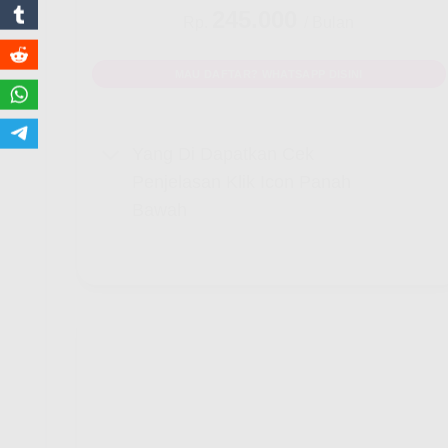
245.000
Rp.
/ Bulan
MAU DAFTAR? WHATSAPP DISINI
Yang Di Dapatkan Cek
Penjelasan Klik Icon Panah
Bawah