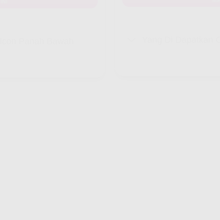
INI
Yang Di Dapatkan C
k Icon Panah Bawah