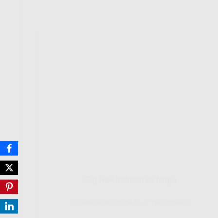
Gig HiFi Indosat 30 Mbps
Disarankan untuk 5 - 7 perangakat