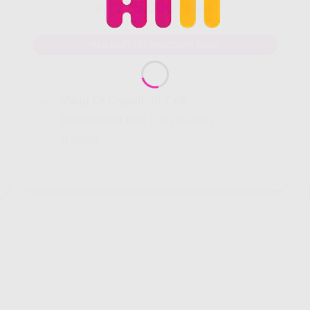
275.000
Rp.
/ Bulan
MAU DAFTAR? WHATSAPP DISINI
Yang Di Dapatkan Cek
Penjelasan Klik Icon Panah
Bawah