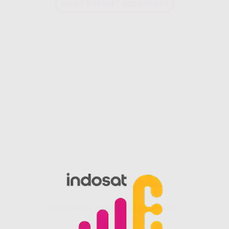
PAKET INTERNET INDOSAT HIFI
Gig HiFi Indosat 50 Mbps
Disarankan untuk 8 - 12 perangakat