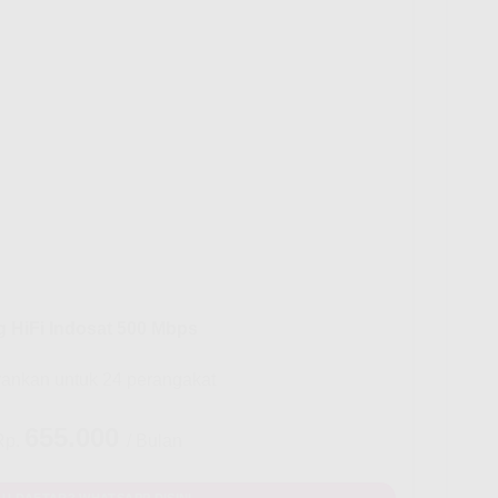
g HiFi Indosat 500 Mbps
rankan untuk 24 perangakat
655.000
Rp.
/ Bulan
U DAFTAR? WHATSAPP DISINI