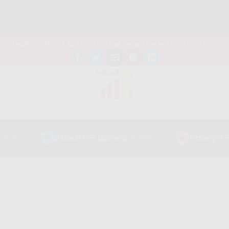
🚀 Pasang Internet M
Bagikan artikel ini agar yang lain juga mengetahui apa yang Anda tahu
💎
Indosat HiFi Cipinang
🔥
iews
0 views