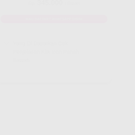
345.000
Rp.
/ Bulan
MAU DAFTAR? WHATSAPP DISINI
Yang Di Dapatkan Cek
Penjelasan Klik Icon Panah
Bawah