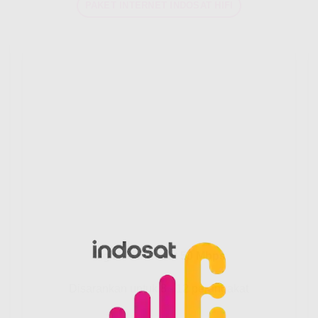
PAKET INTERNET INDOSAT HIFI
Gig HiFi Indosat 50 Mbps
Disarankan untuk 8 - 12 perangakat