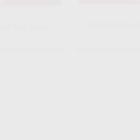
INI
Yang Di Dapatkan C
k Icon Panah Bawah