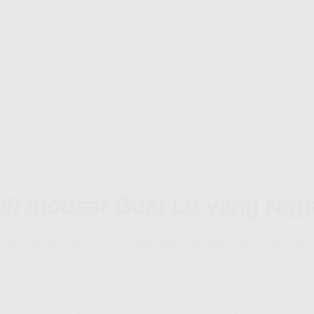
ifi Indosat
Buat Lo yang Ngga
Cek harga, promo,
coverage Indosat Hifi
, dan
cara