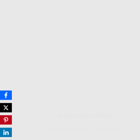
Gig HiFi Indosat 30 Mbps
Disarankan untuk 5 - 7 perangakat