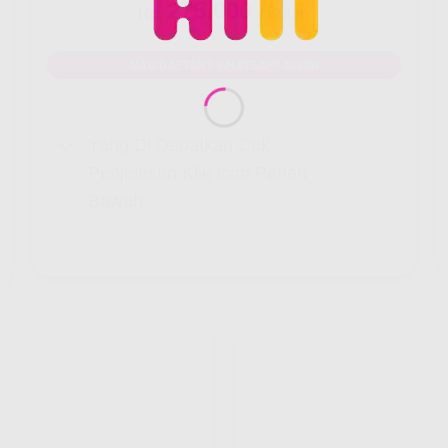
275.000
Rp.
/ Bulan
MAU DAFTAR? WHATSAPP DISINI
Yang Di Dapatkan Cek
Penjelasan Klik Icon Panah
Bawah