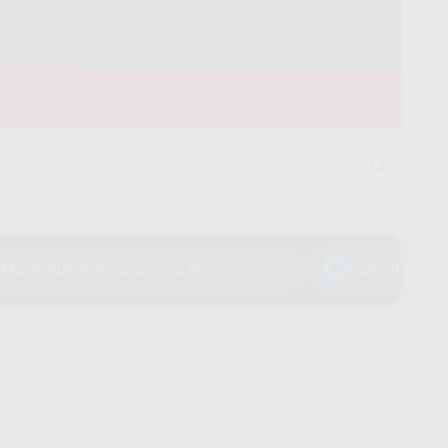
rah Cuma 150 Ribu Perbulan Klik Disini
Pasang WiFi Murah Rumahan Tangerang Selatan
💎
Indosat HiFi Cipi
122 views