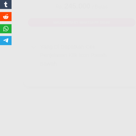
245.000
Rp.
/ Bulan
MAU DAFTAR? WHATSAPP DISINI
Yang Di Dapatkan Cek
Penjelasan Klik Icon Panah
Bawah