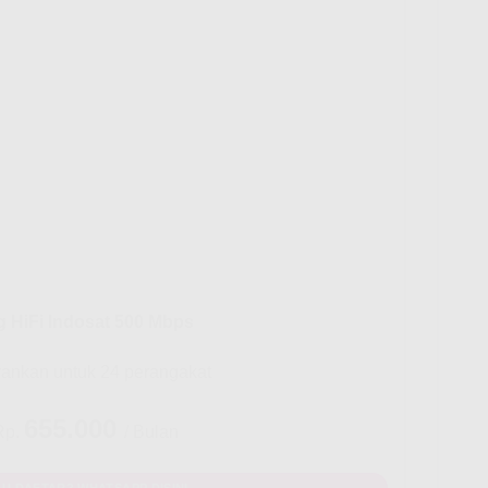
g HiFi Indosat 500 Mbps
rankan untuk 24 perangakat
655.000
Rp.
/ Bulan
U DAFTAR? WHATSAPP DISINI