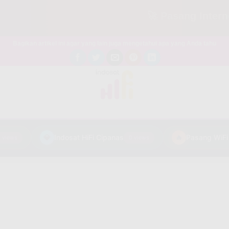
🚀 Pasang Internet Mu
Bagikan artikel ini agar yang lain juga mengetahui apa yang Anda tahu
💎
Indosat HiFi Cipanas
🔥
ews
0 views