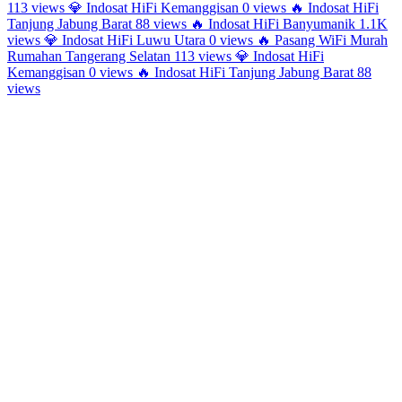
113 views
💎
Indosat HiFi Kemanggisan
0 views
🔥
Indosat HiFi
Tanjung Jabung Barat
88 views
🔥
Indosat HiFi Banyumanik
1.1K
views
💎
Indosat HiFi Luwu Utara
0 views
🔥
Pasang WiFi Murah
Rumahan Tangerang Selatan
113 views
💎
Indosat HiFi
Kemanggisan
0 views
🔥
Indosat HiFi Tanjung Jabung Barat
88
views