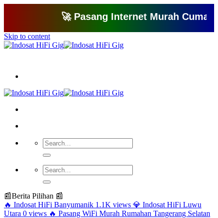
🚀 Pasang Internet Murah Cuma 150 Ri
Skip to content
Bagikan artikel ini agar yang lain juga mengetahui apa yang Anda tahu
📰
Berita Pilihan 📰
🔥
Indosat HiFi Banyumanik
1.1K views
💎
Indosat HiFi Luwu
Utara
0 views
🔥
Pasang WiFi Murah Rumahan Tangerang Selatan