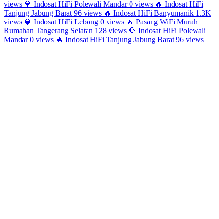
views
💎
Indosat HiFi Polewali Mandar
0 views
🔥
Indosat HiFi
Tanjung Jabung Barat
96 views
🔥
Indosat HiFi Banyumanik
1.3K
views
💎
Indosat HiFi Lebong
0 views
🔥
Pasang WiFi Murah
Rumahan Tangerang Selatan
128 views
💎
Indosat HiFi Polewali
Mandar
0 views
🔥
Indosat HiFi Tanjung Jabung Barat
96 views