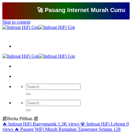
🚀 Pasang Internet Murah Cuma 150 Ri
Skip to content
Bagikan artikel ini agar yang lain juga mengetahui apa yang Anda tahu
📰
Berita Pilihan 📰
🔥
Indosat HiFi Banyumanik
1.3K views
💎
Indosat HiFi Lebong
0
views
🔥
Pasang WiFi Murah Rumahan Tangerang Selatan
128