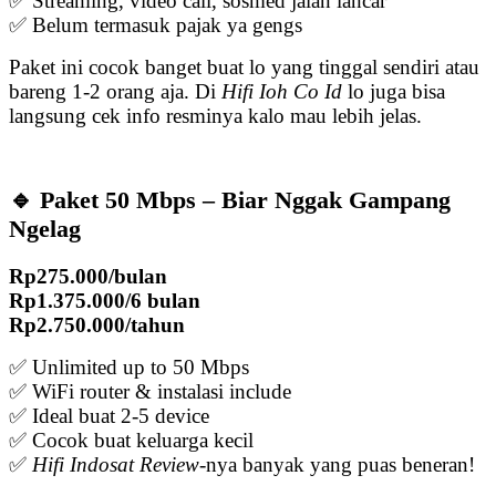
✅ Streaming, video call, sosmed jalan lancar
✅ Belum termasuk pajak ya gengs
Paket ini cocok banget buat lo yang tinggal sendiri atau
bareng 1-2 orang aja. Di
Hifi Ioh Co Id
lo juga bisa
langsung cek info resminya kalo mau lebih jelas.
🔹 Paket 50 Mbps – Biar Nggak Gampang
Ngelag
Rp275.000/bulan
Rp1.375.000/6 bulan
Rp2.750.000/tahun
✅ Unlimited up to 50 Mbps
✅ WiFi router & instalasi include
✅ Ideal buat 2-5 device
✅ Cocok buat keluarga kecil
✅
Hifi Indosat Review
-nya banyak yang puas beneran!