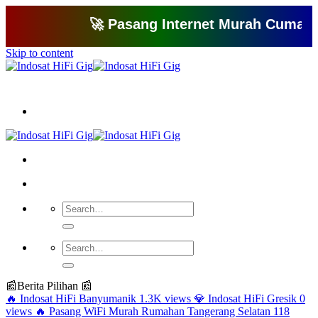
🚀 Pasang Internet Murah Cuma 150 Ri
Skip to content
Bagikan artikel ini agar yang lain juga mengetahui apa yang Anda tahu
📰
Berita Pilihan 📰
🔥
Indosat HiFi Banyumanik
1.3K views
💎
Indosat HiFi Gresik
0
views
🔥
Pasang WiFi Murah Rumahan Tangerang Selatan
118