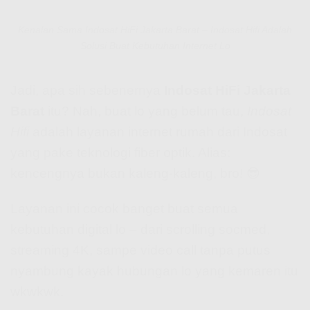
Kenalan Sama Indosat HiFi Jakarta Barat – Indosat Hifi Adalah
Solusi Buat Kebutuhan Internet Lo
Jadi, apa sih sebenernya
Indosat HiFi Jakarta
Barat
itu? Nah, buat lo yang belum tau,
Indosat
Hifi
adalah layanan internet rumah dari Indosat
yang pake teknologi fiber optik. Alias:
kencengnya bukan kaleng-kaleng, bro! 😎
Layanan ini cocok banget buat semua
kebutuhan digital lo – dari scrolling socmed,
streaming 4K, sampe video call tanpa putus
nyambung kayak hubungan lo yang kemaren itu
wkwkwk.