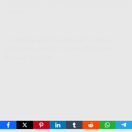
bahkan smart home device juga bisa disambung
semua.
Kenapa Banyak Orang Beralih ke Indosat
HiFi Jakarta Barat? – Karena
Hifi Indosat
Beneran Worth It!