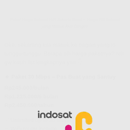
Paket Harga Indosat HiFi Jakarta Barat – Harga Hifi Indosat
yang Masuk Akal Banget!
Oke, sekarang kita masuk ke bagian yang lo
tunggu-tunggu. Berapa sih harga paketnya? Nih
gw kasih list lengkapnya yaa 👇
🔹 Paket 30 Mbps – Pas Buat yang Santuy
Rp245.000/bulan
Rp1.225.000/6 bulan
Rp2.450.000/tahun
✅ Unlimited up to 30 Mbps
✅ WiFi router include