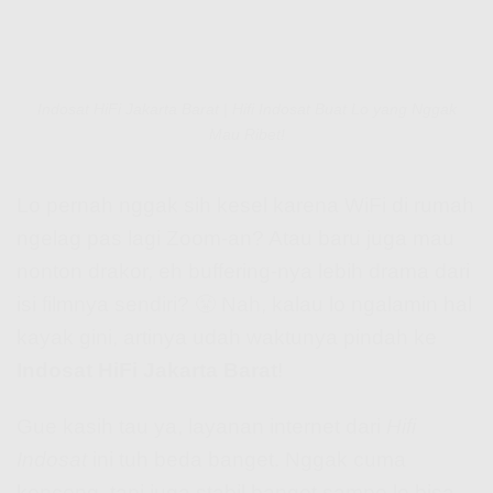
Indosat HiFi Jakarta Barat | Hifi Indosat Buat Lo yang Nggak
Mau Ribet!
Lo pernah nggak sih kesel karena WiFi di rumah
ngelag pas lagi Zoom-an? Atau baru juga mau
nonton drakor, eh buffering-nya lebih drama dari
isi filmnya sendiri? 😤 Nah, kalau lo ngalamin hal
kayak gini, artinya udah waktunya pindah ke
Indosat HiFi Jakarta Barat
!
Gue kasih tau ya, layanan internet dari
Hifi
Indosat
ini tuh beda banget. Nggak cuma
kenceng, tapi juga stabil banget sampe lo bisa