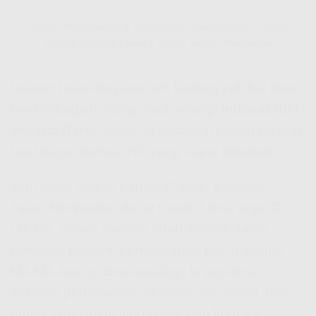
Sistem Pembayaran di Indosat HiFi Jakarta Barat – Bayar
Indosat Hifi Bisa Lewat e-Wallet Sampe Minimarket
Urusan bayar-bayaran tuh kadang jadi hal ribet
buat sebagian orang. Tapi tenang,
Indosat HiFi
Jakarta Barat
ngasih lo berbagai pilihan metode
buat
bayar Indosat Hifi
yang super fleksibel.
Mau lewat mobile banking? Bisa. E-wallet?
Jalan. Minimarket deket rumah? Bisa juga! Di
Hifi Ioh
, sistem mereka udah sinkron sama
berbagai platform pembayaran, jadi lo tinggal
klik-klik doang. Enaknya lagi, lo juga bisa
jadwalin pembayaran otomatis tiap bulan, biar
nggak perlu takut lupa bayar dan koneksi