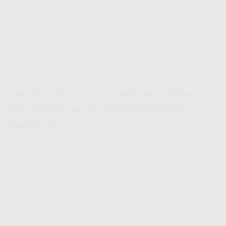
puas karena latensinya rendah dan speed-nya
sesuai sama paket yang lo pilih. Cocok banget
buat lo yang kerja dari rumah, konten kreator,
atau sekadar hiburan harian bareng keluarga.
Cek
Hifi Indosat Coverage
Buat Pastikan
Indosat HiFi Jakarta Barat Udah Masuk
Daerah Lo