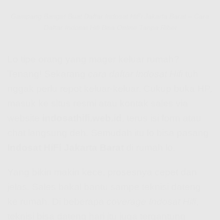
Gampang Banget Buat Daftar Indosat HiFi Jakarta Barat – Cara
Daftar Indosat Hifi Bisa Online Tanpa Ribet
Lo tipe orang yang mager keluar rumah?
Tenang! Sekarang
cara daftar Indosat Hifi
tuh
nggak perlu repot keluar-keluar. Cukup buka HP,
masuk ke situs resmi atau kontak sales via
website
indosathifi.web.id
, terus isi form atau
chat langsung deh. Semudah itu lo bisa pasang
Indosat HiFi Jakarta Barat
di rumah lo.
Yang bikin makin kece, prosesnya cepet dan
jelas. Sales bakal bantu sampe teknisi dateng
ke rumah. Di beberapa
coverage Indosat Hifi
,
teknisi bisa dateng hari itu juga tergantung