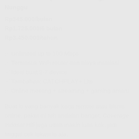
Nunggu
Rp345.000/bulan
Rp1.725.000/6 bulan
Rp3.450.000/tahun
✅ Unlimited up to 100 Mbps
✅ Termasuk WiFi router dan biaya instalasi
✅ Ideal buat 2-7 device
✅ Tambahan: CATCHPLAY+ Lite
✅ Online meeting + streaming + gaming aman!
Buat lo yang banyak kerja remote atau bisnis
online, paket ini tuh andalan banget.
Coverage
Indosat Hifi
juga udah makin luas kok, jadi
tinggal cek lokasi lo aja.