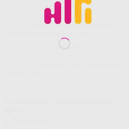
✅ Include biaya instalasi
✅ Ideal buat 2-4 device
✅ Streaming, video call, sosmed jalan lancar
✅ Belum termasuk pajak ya gengs
Paket ini cocok banget buat lo yang tinggal
sendiri atau bareng 1-2 orang aja. Di
Hifi Ioh Co
Id
lo juga bisa langsung cek info resminya kalo
mau lebih jelas.
🔹 Paket 50 Mbps – Biar Nggak Gampang
Ngelag
Rp275.000/bulan