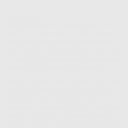
Zaman sekarang tuh, kebutuhan internet tiap
orang beda-beda, bro. Ada yang cuma buat
scroll TikTok sama nonton YouTube, ada juga
yang butuh koneksi stabil buat kerjaan kantor,
Zoom meeting, sampe main game online. Nah,
di sinilah kerennya
Indosat HiFi Jakarta Barat
,
soalnya pilihan paketnya tuh fleksibel abis!
Mulai dari 30 Mbps sampe 1 Gbps, semua udah
disiapin sama
Hifi Indosat
buat menyesuaikan
kebutuhan lo. Dan yang paling enak?
Cara
pembayaran Indosat Hifi
bisa lo pilih: mau bayar
bulanan, per 6 bulan, atau langsung setahun
juga bisa. Udah gitu, di banyak
area Indosat Hifi
,