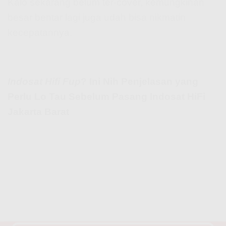
Kalo sekarang belum ter-cover, kemungkinan
besar bentar lagi juga udah bisa nikmatin
kecepatannya.
Indosat Hifi Fup
? Ini Nih Penjelasan yang
Perlu Lo Tau Sebelum Pasang Indosat HiFi
Jakarta Barat