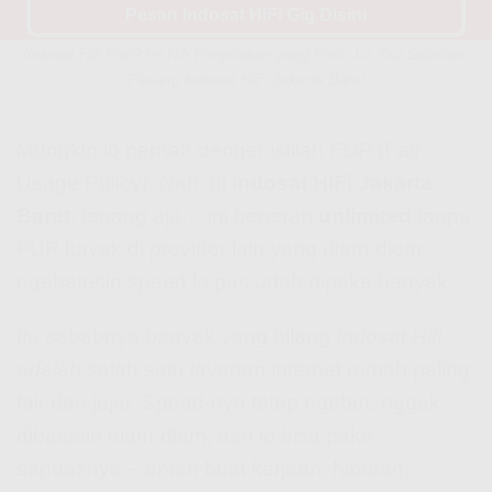
Pesan Indosat HiFi Gig Disini
Indosat Hifi Fup? Ini Nih Penjelasan yang Perlu Lo Tau Sebelum
Pasang Indosat HiFi Jakarta Barat
Mungkin lo pernah denger istilah
FUP
(Fair
Usage Policy). Nah, di
Indosat HiFi Jakarta
Barat
, tenang aja… ini beneran
unlimited
tanpa
FUP kayak di provider lain yang diem-diem
ngebatesin speed lo pas udah dipake banyak.
Itu sebabnya banyak yang bilang
Indosat Hifi
adalah
salah satu layanan internet rumah paling
fair dan jujur. Speed-nya tetep ngebut, nggak
dibatesin diam-diam, dan lo bisa pake
sepuasnya – entah buat kerjaan, hiburan,