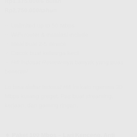
Rp1.375.000/6 bulan
Rp2.750.000/tahun
✅ Unlimited up to 50 Mbps
✅ WiFi router & instalasi include
✅ Ideal buat 2-5 device
✅ Cocok buat keluarga kecil
✅
Hifi Indosat Review
-nya banyak yang puas
beneran!
Lo bisa
daftar Indosat Hifi
ini kalo ngerasa 30
Mbps kurang greget. Pas buat streaming,
kerjaan, dan gaming ringan.
🔹 Paket 100 Mbps – Lari Kenceng, Anti