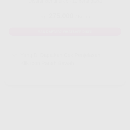
Disarankan untuk 8 - 12 perangakat
275.000
Rp.
/ Bulan
MAU DAFTAR? WHATSAPP DISINI
Yang Di Dapatkan Cek Penjelasan
Klik Icon Panah Bawah