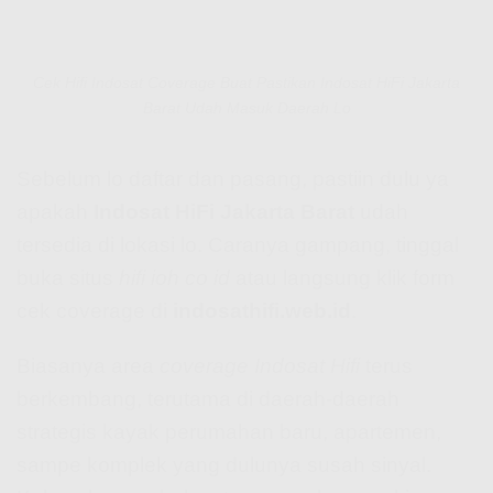
Cek Hifi Indosat Coverage Buat Pastikan Indosat HiFi Jakarta
Barat Udah Masuk Daerah Lo
Sebelum lo daftar dan pasang, pastiin dulu ya
apakah
Indosat HiFi Jakarta Barat
udah
tersedia di lokasi lo. Caranya gampang, tinggal
buka situs
hifi ioh co id
atau langsung klik form
cek coverage di
indosathifi.web.id
.
Biasanya area
coverage Indosat Hifi
terus
berkembang, terutama di daerah-daerah
strategis kayak perumahan baru, apartemen,
sampe komplek yang dulunya susah sinyal.