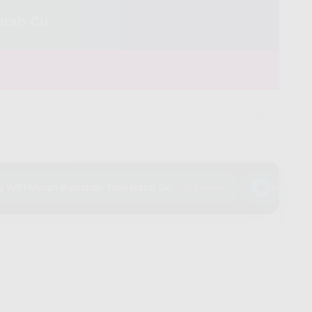
uma 150 Ribu Perbulan Klik Disini
Pasang WiFi Murah Rumahan Tangerang Selatan
💎
Indosat HiF
124 views