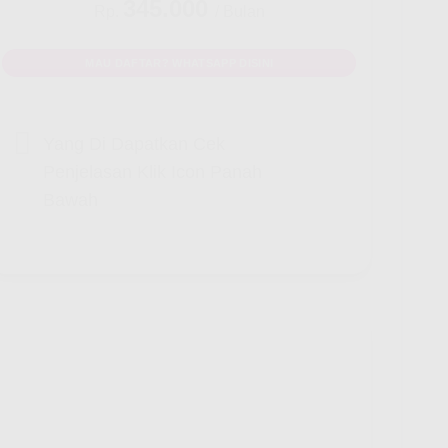
345.000
Rp.
/ Bulan
MAU DAFTAR? WHATSAPP DISINI
Yang Di Dapatkan Cek
Penjelasan Klik Icon Panah
Bawah