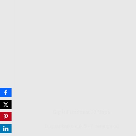
Gig HiFi Indosat 30 Mbps
Disarankan untuk 5 - 7 perangakat