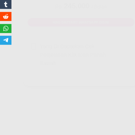
245.000
Rp.
/ Bulan
MAU DAFTAR? WHATSAPP DISINI
Yang Di Dapatkan Cek
Penjelasan Klik Icon Panah
Bawah