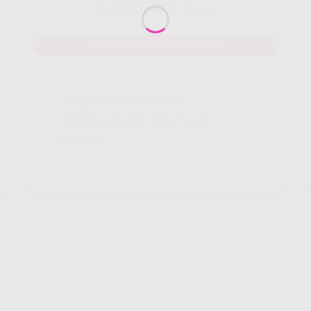
275.000
Rp.
/ Bulan
MAU DAFTAR? WHATSAPP DISINI
Yang Di Dapatkan Cek
Penjelasan Klik Icon Panah
Bawah