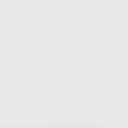
g HiFi Indosat 500 Mbps
rankan untuk 24 perangakat
655.000
Rp.
/ Bulan
U DAFTAR? WHATSAPP DISINI