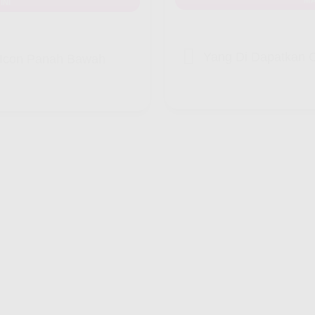
INI
Yang Di Dapatkan C
k Icon Panah Bawah