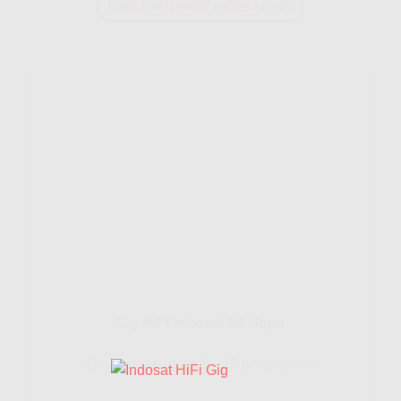
PAKET INTERNET INDOSAT HIFI
Gig HiFi Indosat 50 Mbps
Disarankan untuk 8 - 12 perangakat