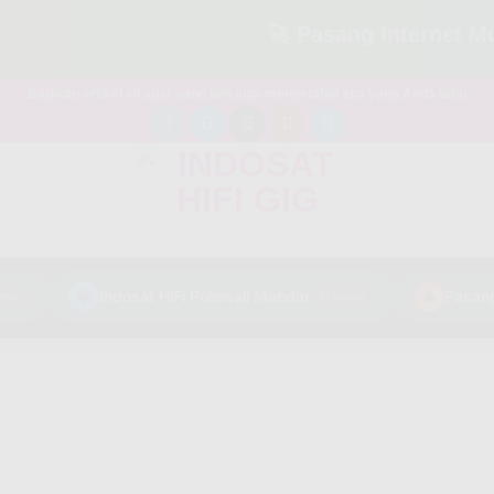
🚀 Pasang Internet Murah C
Bagikan artikel ini agar yang lain juga mengetahui apa yang Anda tahu
💎
Indosat HiFi Polewali Mandar
🔥
0 views