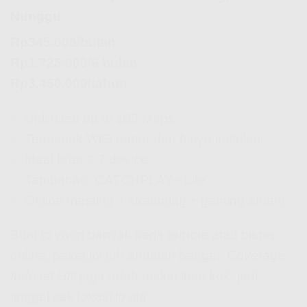
Nunggu
Rp345.000/bulan
Rp1.725.000/6 bulan
Rp3.450.000/tahun
✅ Unlimited up to 100 Mbps
✅ Termasuk WiFi router dan biaya instalasi
✅ Ideal buat 2-7 device
✅ Tambahan: CATCHPLAY+ Lite
✅ Online meeting + streaming + gaming aman!
Buat lo yang banyak kerja remote atau bisnis
online, paket ini tuh andalan banget.
Coverage
Indosat Hifi
juga udah makin luas kok, jadi
tinggal cek lokasi lo aja.