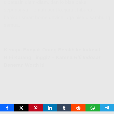
dibatesin diam-diam, dan lo bisa pake
sepuasnya – entah buat kerjaan, hiburan,
bahkan smart home device juga bisa disambung
semua.
Kenapa Banyak Orang Beralih ke Indosat
HiFi Karang Tinggi? – Karena
Hifi Indosat
Beneran Worth It!