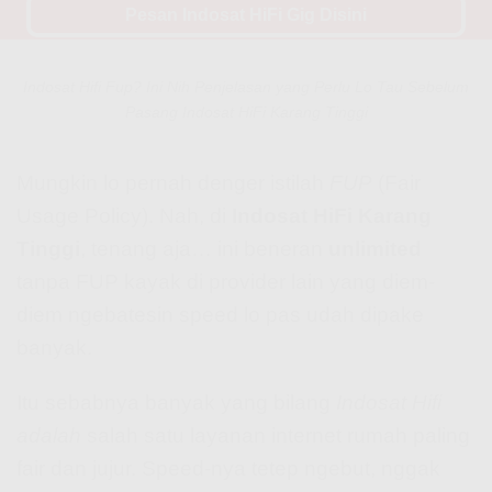
Pesan Indosat HiFi Gig Disini
Indosat Hifi Fup? Ini Nih Penjelasan yang Perlu Lo Tau Sebelum
Pasang Indosat HiFi Karang Tinggi
Mungkin lo pernah denger istilah
FUP
(Fair
Usage Policy). Nah, di
Indosat HiFi Karang
Tinggi
, tenang aja… ini beneran
unlimited
tanpa FUP kayak di provider lain yang diem-
diem ngebatesin speed lo pas udah dipake
banyak.
Itu sebabnya banyak yang bilang
Indosat Hifi
adalah
salah satu layanan internet rumah paling
fair dan jujur. Speed-nya tetep ngebut, nggak