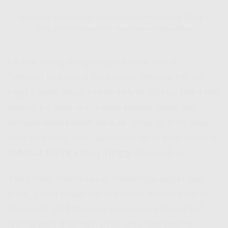
Gampang Banget Buat Daftar Indosat HiFi Karang Tinggi –
Cara Daftar Indosat Hifi Bisa Online Tanpa Ribet
Lo tipe orang yang mager keluar rumah?
Tenang! Sekarang
cara daftar Indosat Hifi
tuh
nggak perlu repot keluar-keluar. Cukup buka HP,
masuk ke situs resmi atau kontak sales via
website
indosathifi.web.id
, terus isi form atau
chat langsung deh. Semudah itu lo bisa pasang
Indosat HiFi Karang Tinggi
di rumah lo.
Yang bikin makin kece, prosesnya cepet dan
jelas. Sales bakal bantu sampe teknisi dateng
ke rumah. Di beberapa
coverage Indosat Hifi
,
teknisi bisa dateng hari itu juga tergantung