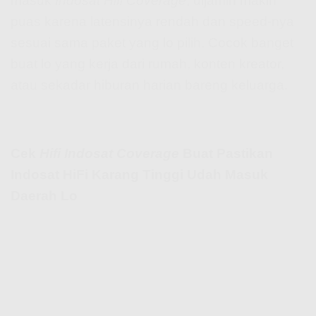
masuk
Indosat Hifi Coverage
, dijamin makin
puas karena latensinya rendah dan speed-nya
sesuai sama paket yang lo pilih. Cocok banget
buat lo yang kerja dari rumah, konten kreator,
atau sekadar hiburan harian bareng keluarga.
Cek
Hifi Indosat Coverage
Buat Pastikan
Indosat HiFi Karang Tinggi Udah Masuk
Daerah Lo