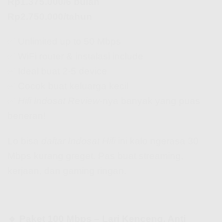
Rp1.375.000/6 bulan
Rp2.750.000/tahun
✅ Unlimited up to 50 Mbps
✅ WiFi router & instalasi include
✅ Ideal buat 2-5 device
✅ Cocok buat keluarga kecil
✅
Hifi Indosat Review
-nya banyak yang puas
beneran!
Lo bisa
daftar Indosat Hifi
ini kalo ngerasa 30
Mbps kurang greget. Pas buat streaming,
kerjaan, dan gaming ringan.
🔹 Paket 100 Mbps – Lari Kenceng, Anti