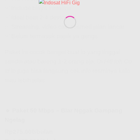
✅ Include biaya instalasi
✅ Ideal buat 2-4 device
✅ Streaming, video call, sosmed jalan lancar
✅ Belum termasuk pajak ya gengs
Paket ini cocok banget buat lo yang tinggal
sendiri atau bareng 1-2 orang aja. Di
Hifi Ioh Co
Id
lo juga bisa langsung cek info resminya kalo
mau lebih jelas.
🔹 Paket 50 Mbps – Biar Nggak Gampang
Ngelag
Rp275.000/bulan