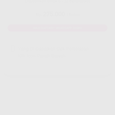
Disarankan untuk 8 - 12 perangakat
275.000
Rp.
/ Bulan
MAU DAFTAR? WHATSAPP DISINI
Yang Di Dapatkan Cek Penjelasan
Klik Icon Panah Bawah