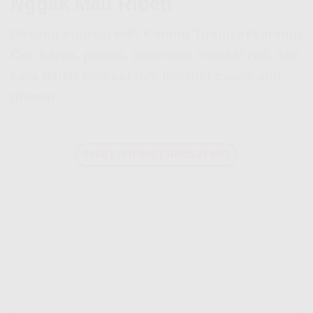
Nggak Mau Ribet!
Pasang
Indosat HiFi
Karang Tinggi sekarang!
Cek harga, promo,
coverage Indosat Hifi
, dan
cara daftar Indosat Hifi
. Internet cepet, anti
drama!
PAKET INTERNET INDOSAT HIFI