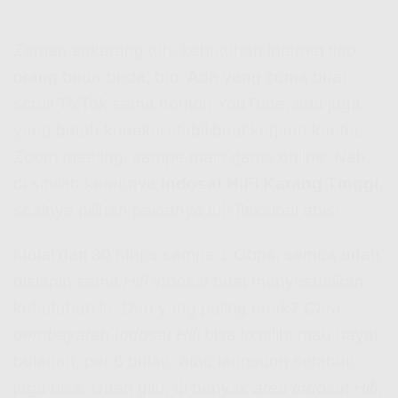
Zaman sekarang tuh, kebutuhan internet tiap
orang beda-beda, bro. Ada yang cuma buat
scroll TikTok sama nonton YouTube, ada juga
yang butuh koneksi stabil buat kerjaan kantor,
Zoom meeting, sampe main game online. Nah,
di sinilah kerennya
Indosat HiFi Karang Tinggi
,
soalnya pilihan paketnya tuh fleksibel abis!
Mulai dari 30 Mbps sampe 1 Gbps, semua udah
disiapin sama
Hifi Indosat
buat menyesuaikan
kebutuhan lo. Dan yang paling enak?
Cara
pembayaran Indosat Hifi
bisa lo pilih: mau bayar
bulanan, per 6 bulan, atau langsung setahun
juga bisa. Udah gitu, di banyak
area Indosat Hifi
,