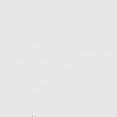
Paket Harga Indosat HiFi Karang Tinggi – Harga Hifi Indosat
yang Masuk Akal Banget!
Oke, sekarang kita masuk ke bagian yang lo
tunggu-tunggu. Berapa sih harga paketnya? Nih
gw kasih list lengkapnya yaa 👇
🔹 Paket 30 Mbps – Pas Buat yang Santuy
Rp245.000/bulan
Rp1.225.000/6 bulan
Rp2.450.000/tahun
✅ Unlimited up to 30 Mbps
✅ WiFi router include