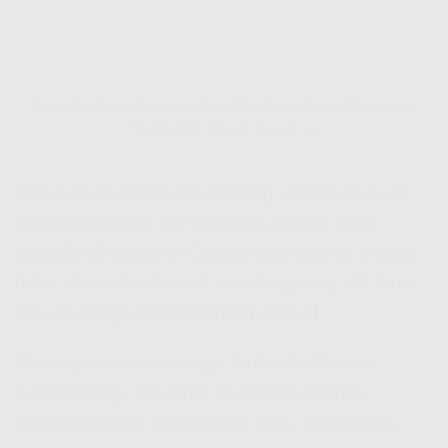
Cek Hifi Indosat Coverage Buat Pastikan Indosat HiFi Karang
Tinggi Udah Masuk Daerah Lo
Sebelum lo daftar dan pasang, pastiin dulu ya
apakah
Indosat HiFi Karang Tinggi
udah
tersedia di lokasi lo. Caranya gampang, tinggal
buka situs
hifi ioh co id
atau langsung klik form
cek coverage di
indosathifi.web.id
.
Biasanya area
coverage Indosat Hifi
terus
berkembang, terutama di daerah-daerah
strategis kayak perumahan baru, apartemen,