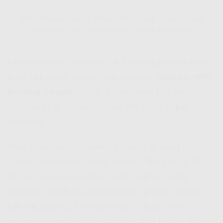
Sistem Pembayaran di Indosat HiFi Karang Tinggi – Bayar
Indosat Hifi Bisa Lewat e-Wallet Sampe Minimarket
Urusan bayar-bayaran tuh kadang jadi hal ribet
buat sebagian orang. Tapi tenang,
Indosat HiFi
Karang Tinggi
ngasih lo berbagai pilihan
metode buat
bayar Indosat Hifi
yang super
fleksibel.
Mau lewat mobile banking? Bisa. E-wallet?
Jalan. Minimarket deket rumah? Bisa juga! Di
Hifi Ioh
, sistem mereka udah sinkron sama
berbagai platform pembayaran, jadi lo tinggal
klik-klik doang. Enaknya lagi, lo juga bisa
jadwalin pembayaran otomatis tiap bulan, biar