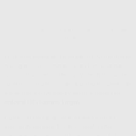
Indosat HiFi Karang Tinggi | Hifi Indosat Buat Lo yang Nggak
Mau Ribet!
Lo pernah nggak sih kesel karena WiFi di rumah
ngelag pas lagi Zoom-an? Atau baru juga mau
nonton drakor, eh buffering-nya lebih drama dari
isi filmnya sendiri? 😤 Nah, kalau lo ngalamin hal
kayak gini, artinya udah waktunya pindah ke
Indosat HiFi Karang Tinggi
!
Gue kasih tau ya, layanan internet dari
Hifi
Indosat
ini tuh beda banget. Nggak cuma
kenceng, tapi juga stabil banget sampe lo bisa