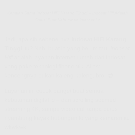
Kenalan Sama Indosat HiFi Karang Tinggi – Indosat Hifi Adalah
Solusi Buat Kebutuhan Internet Lo
Jadi, apa sih sebenernya
Indosat HiFi Karang
Tinggi
itu? Nah, buat lo yang belum tau,
Indosat
Hifi
adalah layanan internet rumah dari Indosat
yang pake teknologi fiber optik. Alias:
kencengnya bukan kaleng-kaleng, bro! 😎
Layanan ini cocok banget buat semua
kebutuhan digital lo – dari scrolling socmed,
streaming 4K, sampe video call tanpa putus
nyambung kayak hubungan lo yang kemaren itu
wkwkwk.