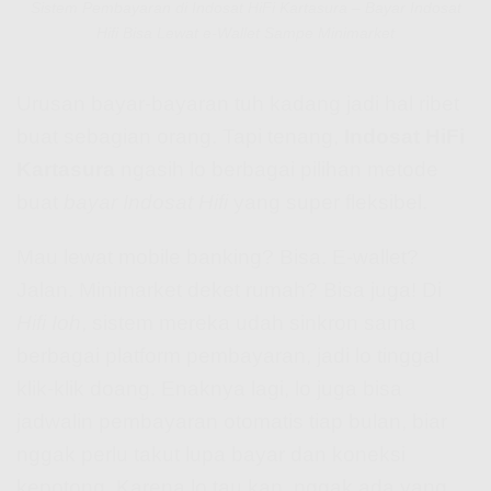
Sistem Pembayaran di Indosat HiFi Kartasura – Bayar Indosat
Hifi Bisa Lewat e-Wallet Sampe Minimarket
Urusan bayar-bayaran tuh kadang jadi hal ribet
buat sebagian orang. Tapi tenang,
Indosat HiFi
Kartasura
ngasih lo berbagai pilihan metode
buat
bayar Indosat Hifi
yang super fleksibel.
Mau lewat mobile banking? Bisa. E-wallet?
Jalan. Minimarket deket rumah? Bisa juga! Di
Hifi Ioh
, sistem mereka udah sinkron sama
berbagai platform pembayaran, jadi lo tinggal
klik-klik doang. Enaknya lagi, lo juga bisa
jadwalin pembayaran otomatis tiap bulan, biar
nggak perlu takut lupa bayar dan koneksi
kepotong. Karena lo tau kan, nggak ada yang