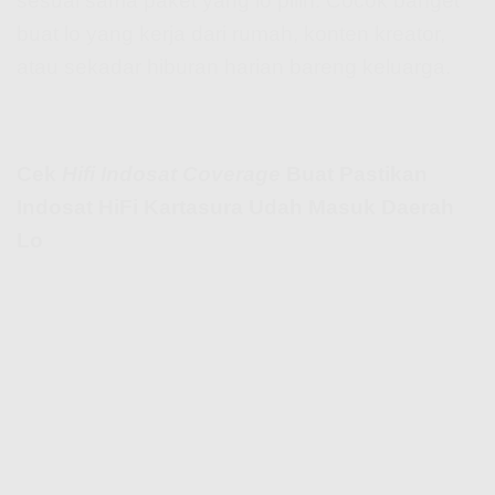
sesuai sama paket yang lo pilih. Cocok banget
buat lo yang kerja dari rumah, konten kreator,
atau sekadar hiburan harian bareng keluarga.
Cek
Hifi Indosat Coverage
Buat Pastikan
Indosat HiFi Kartasura Udah Masuk Daerah
Lo