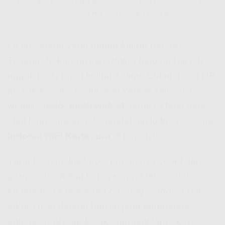
Gampang Banget Buat Daftar Indosat HiFi Kartasura – Cara
Daftar Indosat Hifi Bisa Online Tanpa Ribet
Lo tipe orang yang mager keluar rumah?
Tenang! Sekarang
cara daftar Indosat Hifi
tuh
nggak perlu repot keluar-keluar. Cukup buka HP,
masuk ke situs resmi atau kontak sales via
website
indosathifi.web.id
, terus isi form atau
chat langsung deh. Semudah itu lo bisa pasang
Indosat HiFi Kartasura
di rumah lo.
Yang bikin makin kece, prosesnya cepet dan
jelas. Sales bakal bantu sampe teknisi dateng
ke rumah. Di beberapa
coverage Indosat Hifi
,
teknisi bisa dateng hari itu juga tergantung
antrian. Jadi nggak pake nunggu lama kayak