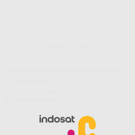
Paket Harga Indosat HiFi Kartasura – Harga Hifi Indosat yang
Masuk Akal Banget!
Oke, sekarang kita masuk ke bagian yang lo
tunggu-tunggu. Berapa sih harga paketnya? Nih
gw kasih list lengkapnya yaa 👇
🔹 Paket 30 Mbps – Pas Buat yang Santuy
Rp245.000/bulan
Rp1.225.000/6 bulan
Rp2.450.000/tahun
✅ Unlimited up to 30 Mbps
✅ WiFi router include
✅ Include biaya instalasi