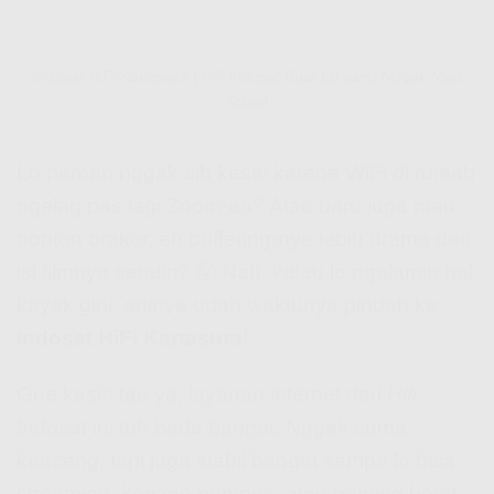
Indosat HiFi Kartasura | Hifi Indosat Buat Lo yang Nggak Mau
Ribet!
Lo pernah nggak sih kesel karena WiFi di rumah
ngelag pas lagi Zoom-an? Atau baru juga mau
nonton drakor, eh buffering-nya lebih drama dari
isi filmnya sendiri? 😤 Nah, kalau lo ngalamin hal
kayak gini, artinya udah waktunya pindah ke
Indosat HiFi Kartasura
!
Gue kasih tau ya, layanan internet dari
Hifi
Indosat
ini tuh beda banget. Nggak cuma
kenceng, tapi juga stabil banget sampe lo bisa
streaming, kerjaan numpuk, atau gaming berat