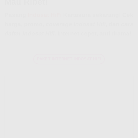
Mau Ribet!
Pasang
Indosat HiFi
Kartasura sekarang! Cek
harga, promo,
coverage Indosat Hifi
, dan
cara
daftar Indosat Hifi
. Internet cepet, anti drama!
PAKET INTERNET INDOSAT HIFI