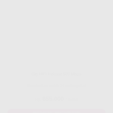
Gig HiFi Indosat 500 Mbps
Disarankan untuk 24 perangakat
655.000
Rp.
/ Bulan
MAU DAFTAR? WHATSAPP DISINI