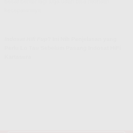
besar bentar lagi juga udah bisa nikmatin
kecepatannya.
Indosat Hifi Fup
? Ini Nih Penjelasan yang
Perlu Lo Tau Sebelum Pasang Indosat HiFi
Kartasura