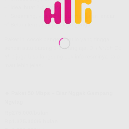
✅ Ideal buat 2-4 device
✅ Streaming, video call, sosmed jalan lancar
✅ Belum termasuk pajak ya gengs
Paket ini cocok banget buat lo yang tinggal
sendiri atau bareng 1-2 orang aja. Di
Hifi Ioh Co
Id
lo juga bisa langsung cek info resminya kalo
mau lebih jelas.
🔹 Paket 50 Mbps – Biar Nggak Gampang
Ngelag
Rp275.000/bulan
Rp1.375.000/6 bulan