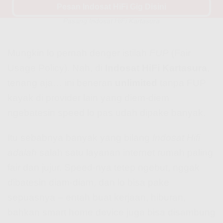
Pesan Indosat HiFi Gig Disini
Indosat Hifi Fup? Ini Nih Penjelasan yang Perlu Lo Tau Sebelum
Pasang Indosat HiFi Kartasura
Mungkin lo pernah denger istilah
FUP
(Fair
Usage Policy). Nah, di
Indosat HiFi Kartasura
,
tenang aja… ini beneran
unlimited
tanpa FUP
kayak di provider lain yang diem-diem
ngebatesin speed lo pas udah dipake banyak.
Itu sebabnya banyak yang bilang
Indosat Hifi
adalah
salah satu layanan internet rumah paling
fair dan jujur. Speed-nya tetep ngebut, nggak
dibatesin diam-diam, dan lo bisa pake
sepuasnya – entah buat kerjaan, hiburan,
bahkan smart home device juga bisa disambung