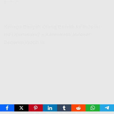
semua.
Kenapa Banyak Orang Beralih ke Indosat
HiFi Kartasura? – Karena
Hifi Indosat
Beneran Worth It!
Kenapa Banyak Orang Beralih ke Indosat HiFi Kartasura? –