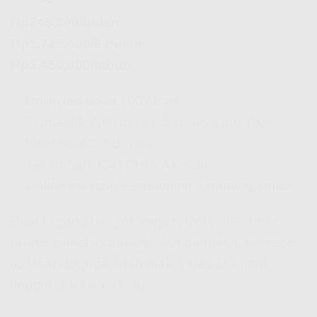
Rp345.000/bulan
Rp1.725.000/6 bulan
Rp3.450.000/tahun
✅ Unlimited up to 100 Mbps
✅ Termasuk WiFi router dan biaya instalasi
✅ Ideal buat 2-7 device
✅ Tambahan: CATCHPLAY+ Lite
✅ Online meeting + streaming + gaming aman!
Buat lo yang banyak kerja remote atau bisnis
online, paket ini tuh andalan banget.
Coverage
Indosat Hifi
juga udah makin luas kok, jadi
tinggal cek lokasi lo aja.