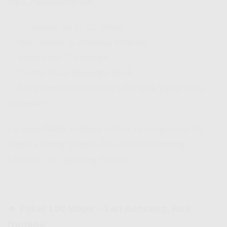
Rp2.750.000/tahun
✅ Unlimited up to 50 Mbps
✅ WiFi router & instalasi include
✅ Ideal buat 2-5 device
✅ Cocok buat keluarga kecil
✅
Hifi Indosat Review
-nya banyak yang puas
beneran!
Lo bisa
daftar Indosat Hifi
ini kalo ngerasa 30
Mbps kurang greget. Pas buat streaming,
kerjaan, dan gaming ringan.
🔹 Paket 100 Mbps – Lari Kenceng, Anti
Nunggu