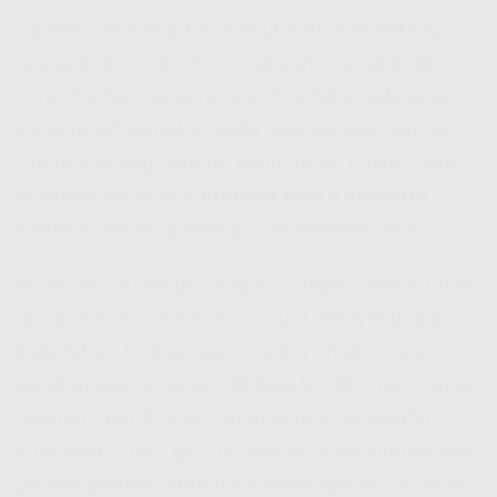
Zaman sekarang tuh, kebutuhan internet tiap
orang beda-beda, bro. Ada yang cuma buat
scroll TikTok sama nonton YouTube, ada juga
yang butuh koneksi stabil buat kerjaan kantor,
Zoom meeting, sampe main game online. Nah,
di sinilah kerennya
Indosat HiFi Kartasura
,
soalnya pilihan paketnya tuh fleksibel abis!
Mulai dari 30 Mbps sampe 1 Gbps, semua udah
disiapin sama
Hifi Indosat
buat menyesuaikan
kebutuhan lo. Dan yang paling enak?
Cara
pembayaran Indosat Hifi
bisa lo pilih: mau bayar
bulanan, per 6 bulan, atau langsung setahun
juga bisa. Udah gitu, di banyak
area Indosat Hifi
,
proses pembayaran bisa lewat aplikasi, transfer,