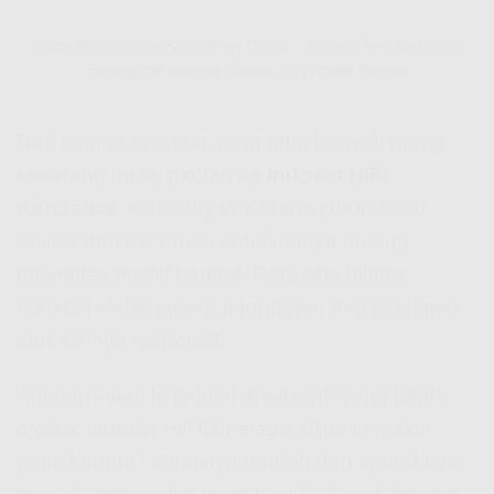
Stabil Buat Semua Kebutuhan Digital – Indosat HiFi Kartasura
Emang Hifi Indosat Review-nya Positif Banget
Dari semua provider yang ada, banyak orang
sekarang mulai pindah ke
Indosat HiFi
Kartasura
. Alasannya? Karena
Hifi Indosat
review
dari user-user sebelumnya emang
mayoritas positif banget. Rata-rata bilang
koneksi stabil, jarang gangguan, dan customer
service-nya responsif.
Apalagi kalau lo tinggal di wilayah yang udah
masuk
Indosat Hifi Coverage
, dijamin makin
puas karena latensinya rendah dan speed-nya