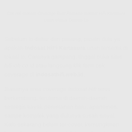
Cek Hifi Indosat Coverage Buat Pastikan Indosat HiFi Kartasura
Udah Masuk Daerah Lo
Sebelum lo daftar dan pasang, pastiin dulu ya
apakah
Indosat HiFi Kartasura
udah tersedia di
lokasi lo. Caranya gampang, tinggal buka situs
hifi ioh co id
atau langsung klik form cek
coverage di
indosathifi.web.id
.
Biasanya area
coverage Indosat Hifi
terus
berkembang, terutama di daerah-daerah
strategis kayak perumahan baru, apartemen,
sampe komplek yang dulunya susah sinyal.
Kalo sekarang belum ter-cover, kemungkinan