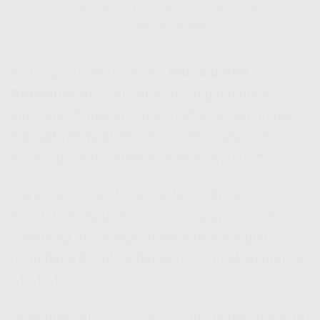
Kenalan Sama Indosat HiFi Kartasura – Indosat Hifi Adalah
Solusi Buat Kebutuhan Internet Lo
Jadi, apa sih sebenernya
Indosat HiFi
Kartasura
itu? Nah, buat lo yang belum tau,
Indosat Hifi
adalah layanan internet rumah dari
Indosat yang pake teknologi fiber optik. Alias:
kencengnya bukan kaleng-kaleng, bro! 😎
Layanan ini cocok banget buat semua
kebutuhan digital lo – dari scrolling socmed,
streaming 4K, sampe video call tanpa putus
nyambung kayak hubungan lo yang kemaren itu
wkwkwk.
Plus, area
Indosat Hifi Coverage
makin luas tiap