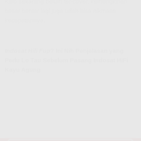
Kalo sekarang belum ter-cover, kemungkinan
besar bentar lagi juga udah bisa nikmatin
kecepatannya.
Indosat Hifi Fup
? Ini Nih Penjelasan yang
Perlu Lo Tau Sebelum Pasang Indosat HiFi
Kayu Agung