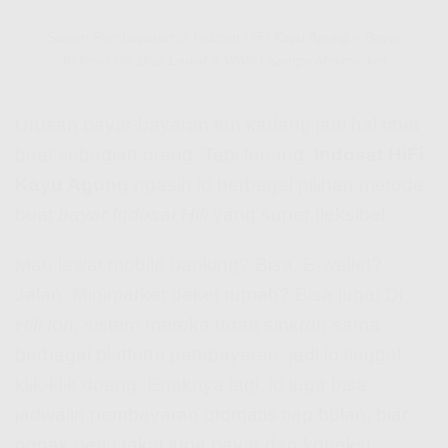
Sistem Pembayaran di Indosat HiFi Kayu Agung – Bayar
Indosat Hifi Bisa Lewat e-Wallet Sampe Minimarket
Urusan bayar-bayaran tuh kadang jadi hal ribet
buat sebagian orang. Tapi tenang,
Indosat HiFi
Kayu Agung
ngasih lo berbagai pilihan metode
buat
bayar Indosat Hifi
yang super fleksibel.
Mau lewat mobile banking? Bisa. E-wallet?
Jalan. Minimarket deket rumah? Bisa juga! Di
Hifi Ioh
, sistem mereka udah sinkron sama
berbagai platform pembayaran, jadi lo tinggal
klik-klik doang. Enaknya lagi, lo juga bisa
jadwalin pembayaran otomatis tiap bulan, biar
nggak perlu takut lupa bayar dan koneksi