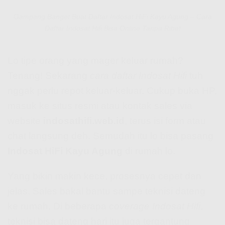
Gampang Banget Buat Daftar Indosat HiFi Kayu Agung – Cara
Daftar Indosat Hifi Bisa Online Tanpa Ribet
Lo tipe orang yang mager keluar rumah?
Tenang! Sekarang
cara daftar Indosat Hifi
tuh
nggak perlu repot keluar-keluar. Cukup buka HP,
masuk ke situs resmi atau kontak sales via
website
indosathifi.web.id
, terus isi form atau
chat langsung deh. Semudah itu lo bisa pasang
Indosat HiFi Kayu Agung
di rumah lo.
Yang bikin makin kece, prosesnya cepet dan
jelas. Sales bakal bantu sampe teknisi dateng
ke rumah. Di beberapa
coverage Indosat Hifi
,
teknisi bisa dateng hari itu juga tergantung