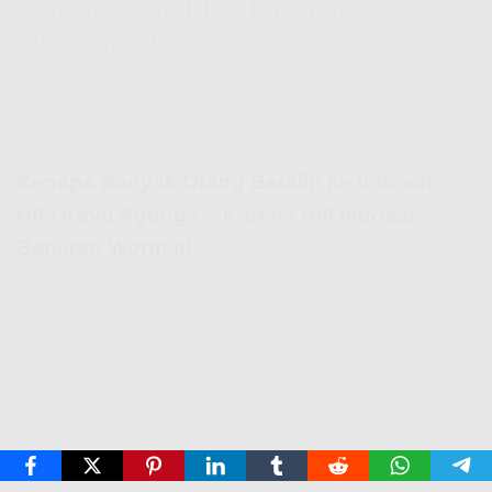
sepuasnya – entah buat kerjaan, hiburan,
bahkan smart home device juga bisa disambung
semua.
Kenapa Banyak Orang Beralih ke Indosat
HiFi Kayu Agung? – Karena
Hifi Indosat
Beneran Worth It!