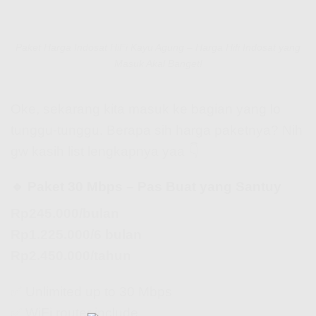
Paket Harga Indosat HiFi Kayu Agung – Harga Hifi Indosat yang
Masuk Akal Banget!
Oke, sekarang kita masuk ke bagian yang lo
tunggu-tunggu. Berapa sih harga paketnya? Nih
gw kasih list lengkapnya yaa 👇
🔹 Paket 30 Mbps – Pas Buat yang Santuy
Rp245.000/bulan
Rp1.225.000/6 bulan
Rp2.450.000/tahun
✅ Unlimited up to 30 Mbps
✅ WiFi router include