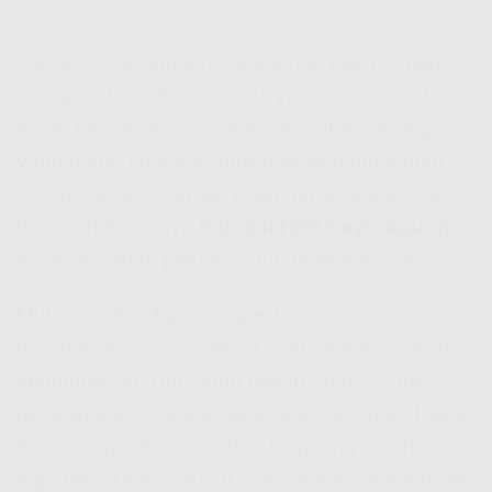
Zaman sekarang tuh, kebutuhan internet tiap
orang beda-beda, bro. Ada yang cuma buat
scroll TikTok sama nonton YouTube, ada juga
yang butuh koneksi stabil buat kerjaan kantor,
Zoom meeting, sampe main game online. Nah,
di sinilah kerennya
Indosat HiFi Kayu Agung
,
soalnya pilihan paketnya tuh fleksibel abis!
Mulai dari 30 Mbps sampe 1 Gbps, semua udah
disiapin sama
Hifi Indosat
buat menyesuaikan
kebutuhan lo. Dan yang paling enak?
Cara
pembayaran Indosat Hifi
bisa lo pilih: mau bayar
bulanan, per 6 bulan, atau langsung setahun
juga bisa. Udah gitu, di banyak
area Indosat Hifi
,