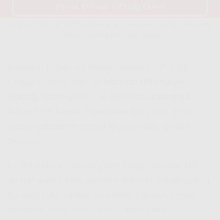
Pesan Indosat HiFi Gig Disini
Indosat Hifi Fup? Ini Nih Penjelasan yang Perlu Lo Tau Sebelum
Pasang Indosat HiFi Kayu Agung
Mungkin lo pernah denger istilah
FUP
(Fair
Usage Policy). Nah, di
Indosat HiFi Kayu
Agung
, tenang aja… ini beneran
unlimited
tanpa FUP kayak di provider lain yang diem-
diem ngebatesin speed lo pas udah dipake
banyak.
Itu sebabnya banyak yang bilang
Indosat Hifi
adalah
salah satu layanan internet rumah paling
fair dan jujur. Speed-nya tetep ngebut, nggak
dibatesin diam-diam, dan lo bisa pake