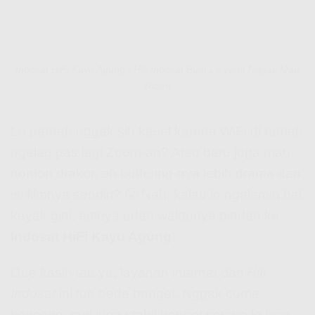
Indosat HiFi Kayu Agung | Hifi Indosat Buat Lo yang Nggak Mau
Ribet!
Lo pernah nggak sih kesel karena WiFi di rumah
ngelag pas lagi Zoom-an? Atau baru juga mau
nonton drakor, eh buffering-nya lebih drama dari
isi filmnya sendiri? 😤 Nah, kalau lo ngalamin hal
kayak gini, artinya udah waktunya pindah ke
Indosat HiFi Kayu Agung
!
Gue kasih tau ya, layanan internet dari
Hifi
Indosat
ini tuh beda banget. Nggak cuma
kenceng, tapi juga stabil banget sampe lo bisa