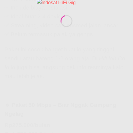
✅ Include biaya instalasi
✅ Ideal buat 2-4 device
✅ Streaming, video call, sosmed jalan lancar
✅ Belum termasuk pajak ya gengs
Paket ini cocok banget buat lo yang tinggal
sendiri atau bareng 1-2 orang aja. Di
Hifi Ioh Co
Id
lo juga bisa langsung cek info resminya kalo
mau lebih jelas.
🔹 Paket 50 Mbps – Biar Nggak Gampang
Ngelag
Rp275.000/bulan