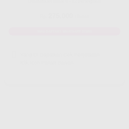
Disarankan untuk 8 - 12 perangakat
275.000
Rp.
/ Bulan
MAU DAFTAR? WHATSAPP DISINI
Yang Di Dapatkan Cek Penjelasan
Klik Icon Panah Bawah