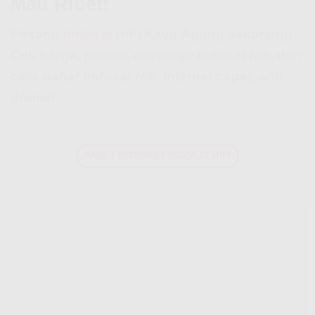
Mau Ribet!
Pasang
Indosat HiFi
Kayu Agung sekarang!
Cek harga, promo,
coverage Indosat Hifi
, dan
cara daftar Indosat Hifi
. Internet cepet, anti
drama!
PAKET INTERNET INDOSAT HIFI