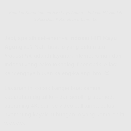
Kenalan Sama Indosat HiFi Kayu Agung – Indosat Hifi Adalah
Solusi Buat Kebutuhan Internet Lo
Jadi, apa sih sebenernya
Indosat HiFi Kayu
Agung
itu? Nah, buat lo yang belum tau,
Indosat Hifi
adalah layanan internet rumah dari
Indosat yang pake teknologi fiber optik. Alias:
kencengnya bukan kaleng-kaleng, bro! 😎
Layanan ini cocok banget buat semua
kebutuhan digital lo – dari scrolling socmed,
streaming 4K, sampe video call tanpa putus
nyambung kayak hubungan lo yang kemaren itu
wkwkwk.