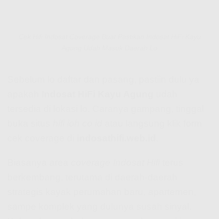
Cek Hifi Indosat Coverage Buat Pastikan Indosat HiFi Kayu
Agung Udah Masuk Daerah Lo
Sebelum lo daftar dan pasang, pastiin dulu ya
apakah
Indosat HiFi Kayu Agung
udah
tersedia di lokasi lo. Caranya gampang, tinggal
buka situs
hifi ioh co id
atau langsung klik form
cek coverage di
indosathifi.web.id
.
Biasanya area
coverage Indosat Hifi
terus
berkembang, terutama di daerah-daerah
strategis kayak perumahan baru, apartemen,
sampe komplek yang dulunya susah sinyal.