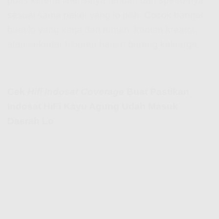
puas karena latensinya rendah dan speed-nya
sesuai sama paket yang lo pilih. Cocok banget
buat lo yang kerja dari rumah, konten kreator,
atau sekadar hiburan harian bareng keluarga.
Cek
Hifi Indosat Coverage
Buat Pastikan
Indosat HiFi Kayu Agung Udah Masuk
Daerah Lo