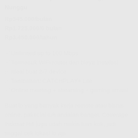
Nunggu
Rp345.000/bulan
Rp1.725.000/6 bulan
Rp3.450.000/tahun
✅ Unlimited up to 100 Mbps
✅ Termasuk WiFi router dan biaya instalasi
✅ Ideal buat 2-7 device
✅ Tambahan: CATCHPLAY+ Lite
✅ Online meeting + streaming + gaming aman!
Buat lo yang banyak kerja remote atau bisnis
online, paket ini tuh andalan banget.
Coverage
Indosat Hifi
juga udah makin luas kok, jadi
tinggal cek lokasi lo aja.