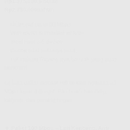
Rp1.375.000/6 bulan
Rp2.750.000/tahun
✅ Unlimited up to 50 Mbps
✅ WiFi router & instalasi include
✅ Ideal buat 2-5 device
✅ Cocok buat keluarga kecil
✅
Hifi Indosat Review
-nya banyak yang puas
beneran!
Lo bisa
daftar Indosat Hifi
ini kalo ngerasa 30
Mbps kurang greget. Pas buat streaming,
kerjaan, dan gaming ringan.
🔹 Paket 100 Mbps – Lari Kenceng, Anti