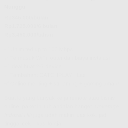
Nunggu
Rp345.000/bulan
Rp1.725.000/6 bulan
Rp3.450.000/tahun
✅ Unlimited up to 100 Mbps
✅ Termasuk WiFi router dan biaya instalasi
✅ Ideal buat 2-7 device
✅ Tambahan: CATCHPLAY+ Lite
✅ Online meeting + streaming + gaming aman!
Buat lo yang banyak kerja remote atau bisnis
online, paket ini tuh andalan banget.
Coverage
Indosat Hifi
juga udah makin luas kok, jadi
tinggal cek lokasi lo aja.