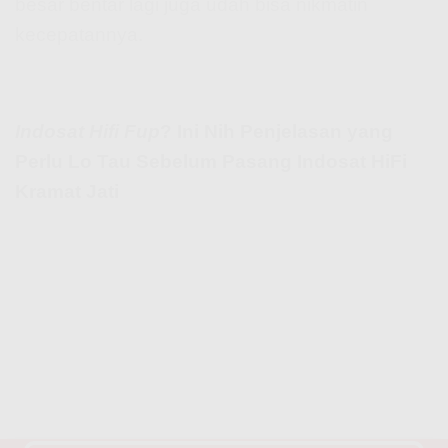
besar bentar lagi juga udah bisa nikmatin
kecepatannya.
Indosat Hifi Fup
? Ini Nih Penjelasan yang
Perlu Lo Tau Sebelum Pasang Indosat HiFi
Kramat Jati