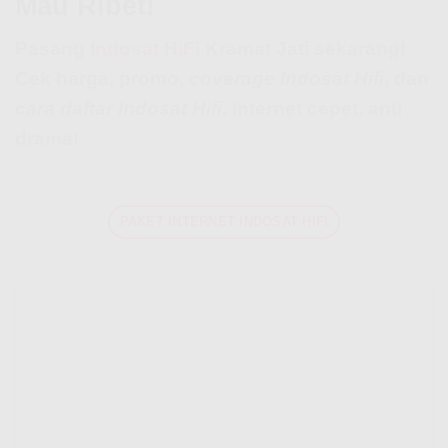
Mau Ribet!
Pasang
Indosat HiFi
Kramat Jati sekarang!
Cek harga, promo,
coverage Indosat Hifi
, dan
cara daftar Indosat Hifi
. Internet cepet, anti
drama!
PAKET INTERNET INDOSAT HIFI