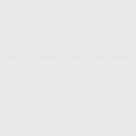
sesuai sama paket yang lo pilih. Cocok banget
buat lo yang kerja dari rumah, konten kreator,
atau sekadar hiburan harian bareng keluarga.
Cek
Hifi Indosat Coverage
Buat Pastikan
Indosat HiFi Kramat Jati Udah Masuk Daerah
Lo