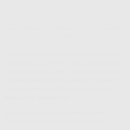
Indosat HiFi Kramat Jati | Hifi Indosat Buat Lo yang Nggak Mau
Ribet!
Lo pernah nggak sih kesel karena WiFi di rumah
ngelag pas lagi Zoom-an? Atau baru juga mau
nonton drakor, eh buffering-nya lebih drama dari
isi filmnya sendiri? 😤 Nah, kalau lo ngalamin hal
kayak gini, artinya udah waktunya pindah ke
Indosat HiFi Kramat Jati
!
Gue kasih tau ya, layanan internet dari
Hifi
Indosat
ini tuh beda banget. Nggak cuma
kenceng, tapi juga stabil banget sampe lo bisa