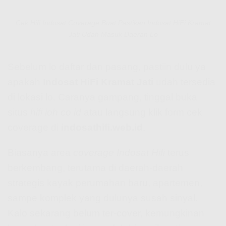
Cek Hifi Indosat Coverage Buat Pastikan Indosat HiFi Kramat
Jati Udah Masuk Daerah Lo
Sebelum lo daftar dan pasang, pastiin dulu ya
apakah
Indosat HiFi Kramat Jati
udah tersedia
di lokasi lo. Caranya gampang, tinggal buka
situs
hifi ioh co id
atau langsung klik form cek
coverage di
indosathifi.web.id
.
Biasanya area
coverage Indosat Hifi
terus
berkembang, terutama di daerah-daerah
strategis kayak perumahan baru, apartemen,
sampe komplek yang dulunya susah sinyal.
Kalo sekarang belum ter-cover, kemungkinan