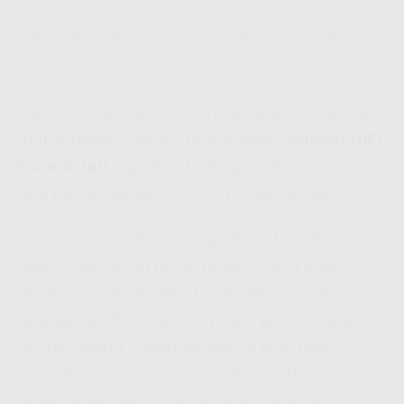
Sistem Pembayaran di Indosat HiFi Kramat Jati – Bayar Indosat
Hifi Bisa Lewat e-Wallet Sampe Minimarket
Urusan bayar-bayaran tuh kadang jadi hal ribet
buat sebagian orang. Tapi tenang,
Indosat HiFi
Kramat Jati
ngasih lo berbagai pilihan metode
buat
bayar Indosat Hifi
yang super fleksibel.
Mau lewat mobile banking? Bisa. E-wallet?
Jalan. Minimarket deket rumah? Bisa juga! Di
Hifi Ioh
, sistem mereka udah sinkron sama
berbagai platform pembayaran, jadi lo tinggal
klik-klik doang. Enaknya lagi, lo juga bisa
jadwalin pembayaran otomatis tiap bulan, biar
nggak perlu takut lupa bayar dan koneksi