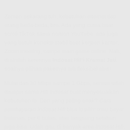
Zaman sekarang tuh, kebutuhan internet tiap
orang beda-beda, bro. Ada yang cuma buat
scroll TikTok sama nonton YouTube, ada juga
yang butuh koneksi stabil buat kerjaan kantor,
Zoom meeting, sampe main game online. Nah,
di sinilah kerennya
Indosat HiFi Kramat Jati
,
soalnya pilihan paketnya tuh fleksibel abis!
Mulai dari 30 Mbps sampe 1 Gbps, semua udah
disiapin sama
Hifi Indosat
buat menyesuaikan
kebutuhan lo. Dan yang paling enak?
Cara
pembayaran Indosat Hifi
bisa lo pilih: mau bayar
bulanan, per 6 bulan, atau langsung setahun
juga bisa. Udah gitu, di banyak
area Indosat Hifi
,