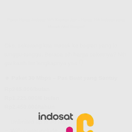
Paket Harga Indosat HiFi Kramat Jati – Harga Hifi Indosat yang
Masuk Akal Banget!
Oke, sekarang kita masuk ke bagian yang lo
tunggu-tunggu. Berapa sih harga paketnya? Nih
gw kasih list lengkapnya yaa 👇
🔹 Paket 30 Mbps – Pas Buat yang Santuy
Rp245.000/bulan
Rp1.225.000/6 bulan
Rp2.450.000/tahun
✅ Unlimited up to 30 Mbps
✅ WiFi router include