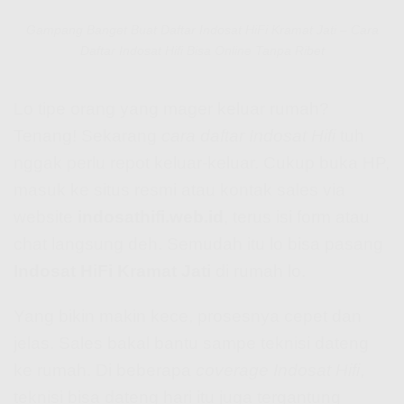
Gampang Banget Buat Daftar Indosat HiFi Kramat Jati – Cara
Daftar Indosat Hifi Bisa Online Tanpa Ribet
Lo tipe orang yang mager keluar rumah?
Tenang! Sekarang
cara daftar Indosat Hifi
tuh
nggak perlu repot keluar-keluar. Cukup buka HP,
masuk ke situs resmi atau kontak sales via
website
indosathifi.web.id
, terus isi form atau
chat langsung deh. Semudah itu lo bisa pasang
Indosat HiFi Kramat Jati
di rumah lo.
Yang bikin makin kece, prosesnya cepet dan
jelas. Sales bakal bantu sampe teknisi dateng
ke rumah. Di beberapa
coverage Indosat Hifi
,
teknisi bisa dateng hari itu juga tergantung