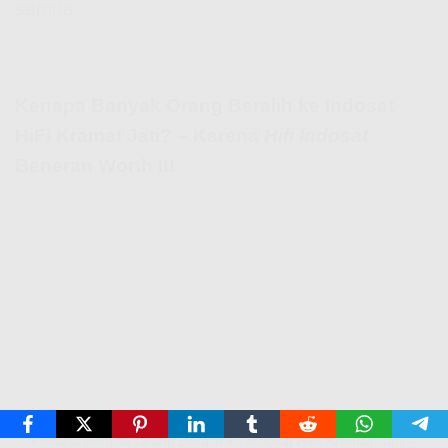
semua.
Kenapa Banyak Orang Beralih ke Indosat
HiFi Kramat Jati? – Karena
Hifi Indosat
Beneran Worth It!
Kenapa Banyak Orang Beralih ke Indosat HiFi Kramat Jati? –