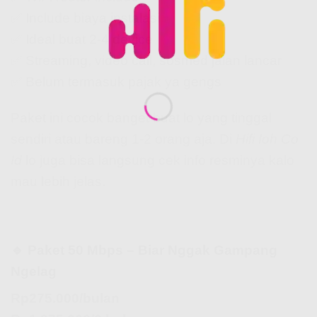
✅ Include biaya instalasi
✅ Ideal buat 2-4 device
✅ Streaming, video call, sosmed jalan lancar
✅ Belum termasuk pajak ya gengs
Paket ini cocok banget buat lo yang tinggal
sendiri atau bareng 1-2 orang aja. Di
Hifi Ioh Co
Id
lo juga bisa langsung cek info resminya kalo
mau lebih jelas.
🔹 Paket 50 Mbps – Biar Nggak Gampang
Ngelag
Rp275.000/bulan