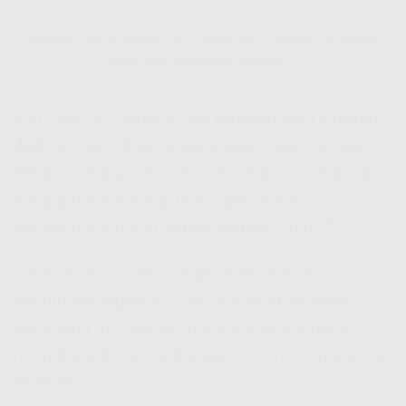
Kenalan Sama Indosat HiFi Kramat Jati – Indosat Hifi Adalah
Solusi Buat Kebutuhan Internet Lo
Jadi, apa sih sebenernya
Indosat HiFi Kramat
Jati
itu? Nah, buat lo yang belum tau,
Indosat
Hifi
adalah layanan internet rumah dari Indosat
yang pake teknologi fiber optik. Alias:
kencengnya bukan kaleng-kaleng, bro! 😎
Layanan ini cocok banget buat semua
kebutuhan digital lo – dari scrolling socmed,
streaming 4K, sampe video call tanpa putus
nyambung kayak hubungan lo yang kemaren itu
wkwkwk.