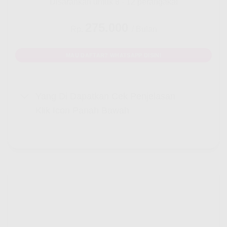
Disarankan untuk 8 - 12 perangakat
275.000
Rp.
/ Bulan
MAU DAFTAR? WHATSAPP DISINI
Yang Di Dapatkan Cek Penjelasan
Klik Icon Panah Bawah