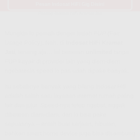
Pesan Indosat HiFi Gig Disini
Indosat Hifi Fup? Ini Nih Penjelasan yang Perlu Lo Tau Sebelum
Pasang Indosat HiFi Kramat Jati
Mungkin lo pernah denger istilah
FUP
(Fair
Usage Policy). Nah, di
Indosat HiFi Kramat
Jati
, tenang aja… ini beneran
unlimited
tanpa
FUP kayak di provider lain yang diem-diem
ngebatesin speed lo pas udah dipake banyak.
Itu sebabnya banyak yang bilang
Indosat Hifi
adalah
salah satu layanan internet rumah paling
fair dan jujur. Speed-nya tetep ngebut, nggak
dibatesin diam-diam, dan lo bisa pake
sepuasnya – entah buat kerjaan, hiburan,
bahkan smart home device juga bisa disambung