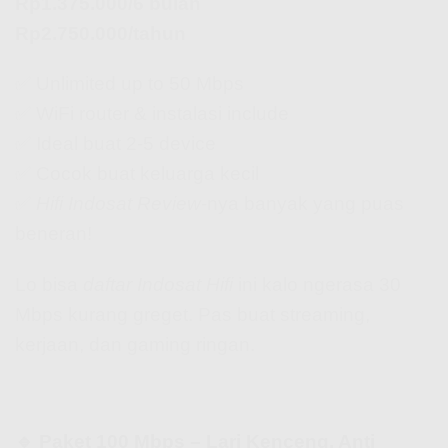
Rp1.375.000/6 bulan
Rp2.750.000/tahun
✅ Unlimited up to 50 Mbps
✅ WiFi router & instalasi include
✅ Ideal buat 2-5 device
✅ Cocok buat keluarga kecil
✅
Hifi Indosat Review
-nya banyak yang puas
beneran!
Lo bisa
daftar Indosat Hifi
ini kalo ngerasa 30
Mbps kurang greget. Pas buat streaming,
kerjaan, dan gaming ringan.
🔹 Paket 100 Mbps – Lari Kenceng, Anti