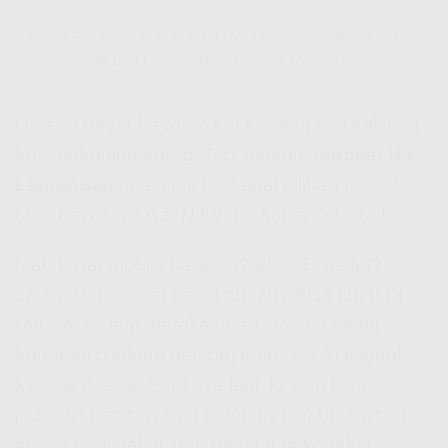
Sistem Pembayaran di Indosat HiFi Lamongan – Bayar Indosat
Hifi Bisa Lewat e-Wallet Sampe Minimarket
Urusan bayar-bayaran tuh kadang jadi hal ribet
buat sebagian orang. Tapi tenang,
Indosat HiFi
Lamongan
ngasih lo berbagai pilihan metode
buat
bayar Indosat Hifi
yang super fleksibel.
Mau lewat mobile banking? Bisa. E-wallet?
Jalan. Minimarket deket rumah? Bisa juga! Di
Hifi Ioh
, sistem mereka udah sinkron sama
berbagai platform pembayaran, jadi lo tinggal
klik-klik doang. Enaknya lagi, lo juga bisa
jadwalin pembayaran otomatis tiap bulan, biar
nggak perlu takut lupa bayar dan koneksi