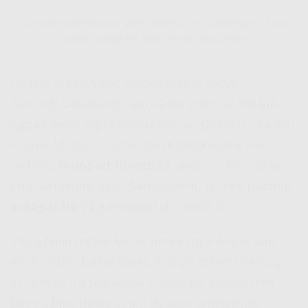
Gampang Banget Buat Daftar Indosat HiFi Lamongan – Cara
Daftar Indosat Hifi Bisa Online Tanpa Ribet
Lo tipe orang yang mager keluar rumah?
Tenang! Sekarang
cara daftar Indosat Hifi
tuh
nggak perlu repot keluar-keluar. Cukup buka HP,
masuk ke situs resmi atau kontak sales via
website
indosathifi.web.id
, terus isi form atau
chat langsung deh. Semudah itu lo bisa pasang
Indosat HiFi Lamongan
di rumah lo.
Yang bikin makin kece, prosesnya cepet dan
jelas. Sales bakal bantu sampe teknisi dateng
ke rumah. Di beberapa
coverage Indosat Hifi
,
teknisi bisa dateng hari itu juga tergantung