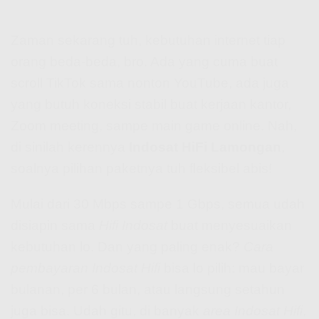
Zaman sekarang tuh, kebutuhan internet tiap
orang beda-beda, bro. Ada yang cuma buat
scroll TikTok sama nonton YouTube, ada juga
yang butuh koneksi stabil buat kerjaan kantor,
Zoom meeting, sampe main game online. Nah,
di sinilah kerennya
Indosat HiFi Lamongan
,
soalnya pilihan paketnya tuh fleksibel abis!
Mulai dari 30 Mbps sampe 1 Gbps, semua udah
disiapin sama
Hifi Indosat
buat menyesuaikan
kebutuhan lo. Dan yang paling enak?
Cara
pembayaran Indosat Hifi
bisa lo pilih: mau bayar
bulanan, per 6 bulan, atau langsung setahun
juga bisa. Udah gitu, di banyak
area Indosat Hifi
,