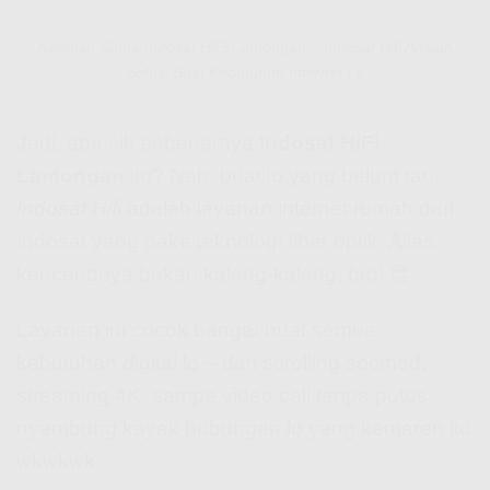
Kenalan Sama Indosat HiFi Lamongan – Indosat Hifi Adalah
Solusi Buat Kebutuhan Internet Lo
Jadi, apa sih sebenernya
Indosat HiFi
Lamongan
itu? Nah, buat lo yang belum tau,
Indosat Hifi
adalah layanan internet rumah dari
Indosat yang pake teknologi fiber optik. Alias:
kencengnya bukan kaleng-kaleng, bro! 😎
Layanan ini cocok banget buat semua
kebutuhan digital lo – dari scrolling socmed,
streaming 4K, sampe video call tanpa putus
nyambung kayak hubungan lo yang kemaren itu
wkwkwk.