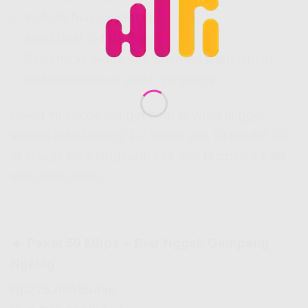
✅ Include biaya instalasi
✅ Ideal buat 2-4 device
✅ Streaming, video call, sosmed jalan lancar
✅ Belum termasuk pajak ya gengs
Paket ini cocok banget buat lo yang tinggal
sendiri atau bareng 1-2 orang aja. Di
Hifi Ioh Co
Id
lo juga bisa langsung cek info resminya kalo
mau lebih jelas.
🔹 Paket 50 Mbps – Biar Nggak Gampang
Ngelag
Rp275.000/bulan