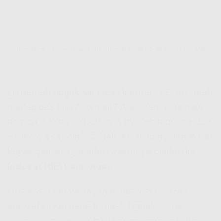
Indosat HiFi Lamongan | Hifi Indosat Buat Lo yang Nggak Mau
Ribet!
Lo pernah nggak sih kesel karena WiFi di rumah
ngelag pas lagi Zoom-an? Atau baru juga mau
nonton drakor, eh buffering-nya lebih drama dari
isi filmnya sendiri? 😤 Nah, kalau lo ngalamin hal
kayak gini, artinya udah waktunya pindah ke
Indosat HiFi Lamongan
!
Gue kasih tau ya, layanan internet dari
Hifi
Indosat
ini tuh beda banget. Nggak cuma
kenceng, tapi juga stabil banget sampe lo bisa