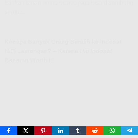
bahkan smart home device juga bisa disambung
semua.
Kenapa Banyak Orang Beralih ke Indosat
HiFi Lamongan? – Karena
Hifi Indosat
Beneran Worth It!