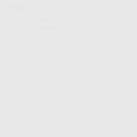
Nunggu
Rp345.000/bulan
Rp1.725.000/6 bulan
Rp3.450.000/tahun
✅ Unlimited up to 100 Mbps
✅ Termasuk WiFi router dan biaya instalasi
✅ Ideal buat 2-7 device
✅ Tambahan: CATCHPLAY+ Lite
✅ Online meeting + streaming + gaming aman!
Buat lo yang banyak kerja remote atau bisnis
online, paket ini tuh andalan banget.
Coverage
Indosat Hifi
juga udah makin luas kok, jadi
tinggal cek lokasi lo aja.