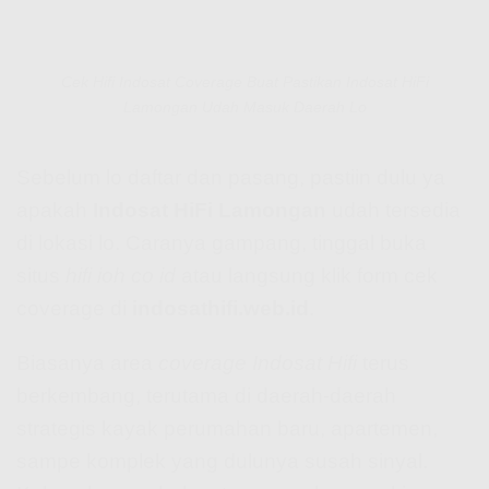
Cek Hifi Indosat Coverage Buat Pastikan Indosat HiFi
Lamongan Udah Masuk Daerah Lo
Sebelum lo daftar dan pasang, pastiin dulu ya
apakah
Indosat HiFi Lamongan
udah tersedia
di lokasi lo. Caranya gampang, tinggal buka
situs
hifi ioh co id
atau langsung klik form cek
coverage di
indosathifi.web.id
.
Biasanya area
coverage Indosat Hifi
terus
berkembang, terutama di daerah-daerah
strategis kayak perumahan baru, apartemen,
sampe komplek yang dulunya susah sinyal.