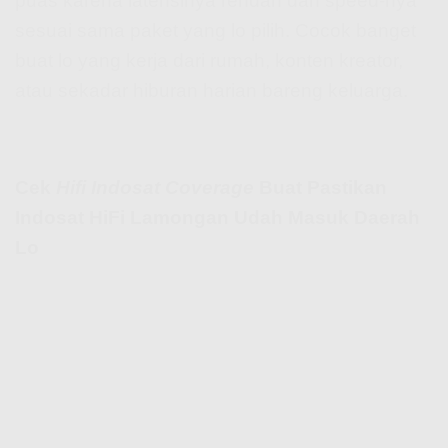
puas karena latensinya rendah dan speed-nya
sesuai sama paket yang lo pilih. Cocok banget
buat lo yang kerja dari rumah, konten kreator,
atau sekadar hiburan harian bareng keluarga.
Cek
Hifi Indosat Coverage
Buat Pastikan
Indosat HiFi Lamongan Udah Masuk Daerah
Lo