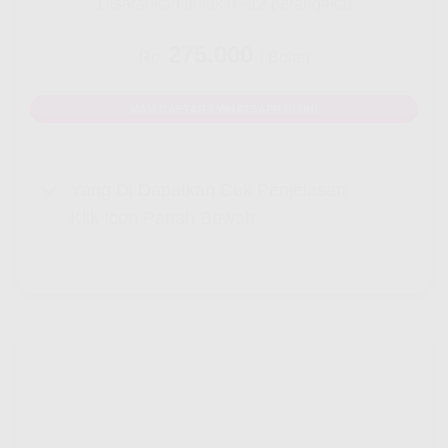
Disarankan untuk 8 - 12 perangakat
275.000
Rp.
/ Bulan
MAU DAFTAR? WHATSAPP DISINI
Yang Di Dapatkan Cek Penjelasan
Klik Icon Panah Bawah