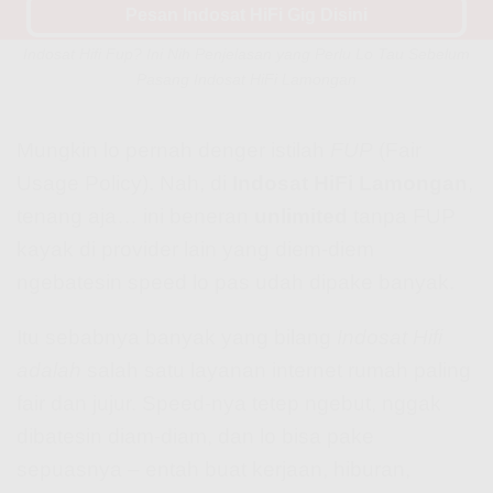
Pesan Indosat HiFi Gig Disini
Indosat Hifi Fup? Ini Nih Penjelasan yang Perlu Lo Tau Sebelum
Pasang Indosat HiFi Lamongan
Mungkin lo pernah denger istilah
FUP
(Fair
Usage Policy). Nah, di
Indosat HiFi Lamongan
,
tenang aja… ini beneran
unlimited
tanpa FUP
kayak di provider lain yang diem-diem
ngebatesin speed lo pas udah dipake banyak.
Itu sebabnya banyak yang bilang
Indosat Hifi
adalah
salah satu layanan internet rumah paling
fair dan jujur. Speed-nya tetep ngebut, nggak
dibatesin diam-diam, dan lo bisa pake
sepuasnya – entah buat kerjaan, hiburan,