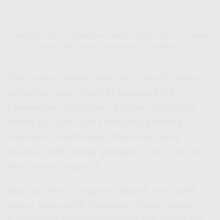
Stabil Buat Semua Kebutuhan Digital – Indosat HiFi Lamongan
Emang Hifi Indosat Review-nya Positif Banget
Dari semua provider yang ada, banyak orang
sekarang mulai pindah ke
Indosat HiFi
Lamongan
. Alasannya? Karena
Hifi Indosat
review
dari user-user sebelumnya emang
mayoritas positif banget. Rata-rata bilang
koneksi stabil, jarang gangguan, dan customer
service-nya responsif.
Apalagi kalau lo tinggal di wilayah yang udah
masuk
Indosat Hifi Coverage
, dijamin makin