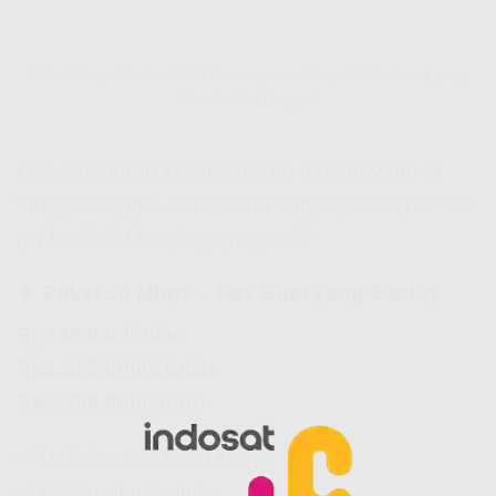
Paket Harga Indosat HiFi Lamongan – Harga Hifi Indosat yang
Masuk Akal Banget!
Oke, sekarang kita masuk ke bagian yang lo
tunggu-tunggu. Berapa sih harga paketnya? Nih
gw kasih list lengkapnya yaa 👇
🔹 Paket 30 Mbps – Pas Buat yang Santuy
Rp245.000/bulan
Rp1.225.000/6 bulan
Rp2.450.000/tahun
✅ Unlimited up to 30 Mbps
✅ WiFi router include