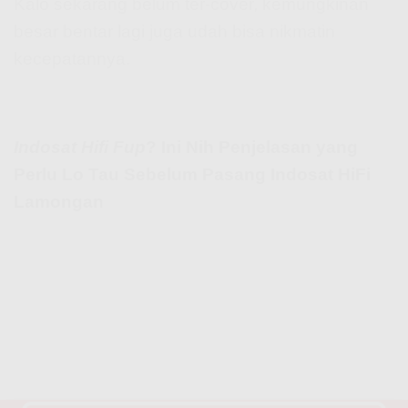
Kalo sekarang belum ter-cover, kemungkinan
besar bentar lagi juga udah bisa nikmatin
kecepatannya.
Indosat Hifi Fup
? Ini Nih Penjelasan yang
Perlu Lo Tau Sebelum Pasang Indosat HiFi
Lamongan