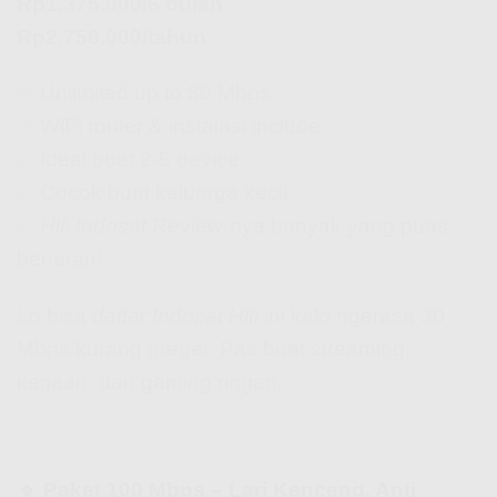
Rp1.375.000/6 bulan
Rp2.750.000/tahun
✅ Unlimited up to 50 Mbps
✅ WiFi router & instalasi include
✅ Ideal buat 2-5 device
✅ Cocok buat keluarga kecil
✅
Hifi Indosat Review
-nya banyak yang puas
beneran!
Lo bisa
daftar Indosat Hifi
ini kalo ngerasa 30
Mbps kurang greget. Pas buat streaming,
kerjaan, dan gaming ringan.
🔹 Paket 100 Mbps – Lari Kenceng, Anti