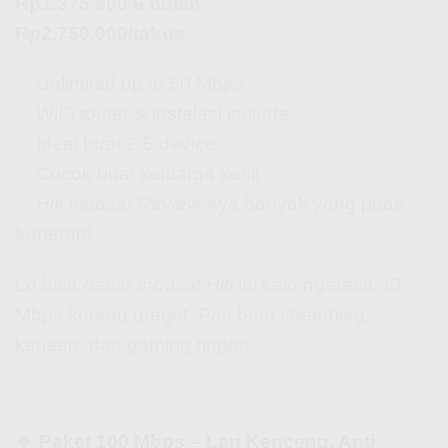
Rp1.375.000/6 bulan
Rp2.750.000/tahun
✅ Unlimited up to 50 Mbps
✅ WiFi router & instalasi include
✅ Ideal buat 2-5 device
✅ Cocok buat keluarga kecil
✅
Hifi Indosat Review
-nya banyak yang puas
beneran!
Lo bisa
daftar Indosat Hifi
ini kalo ngerasa 30
Mbps kurang greget. Pas buat streaming,
kerjaan, dan gaming ringan.
🔹 Paket 100 Mbps – Lari Kenceng, Anti