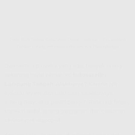
Stabil Buat Semua Kebutuhan Digital – Indosat HiFi Lampung
Tengah Emang Hifi Indosat Review-nya Positif Banget
Dari semua provider yang ada, banyak orang
sekarang mulai pindah ke
Indosat HiFi
Lampung Tengah
. Alasannya? Karena
Hifi
Indosat review
dari user-user sebelumnya
emang mayoritas positif banget. Rata-rata bilang
koneksi stabil, jarang gangguan, dan customer
service-nya responsif.