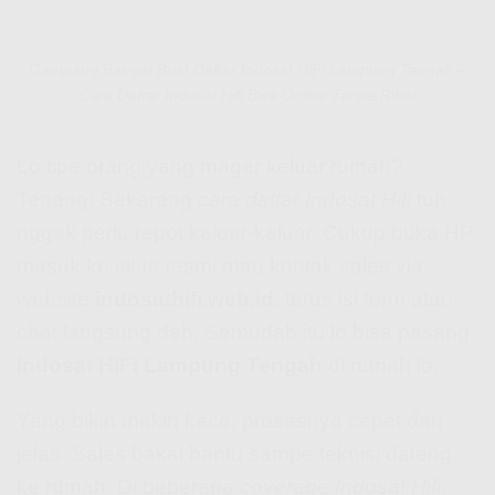
Gampang Banget Buat Daftar Indosat HiFi Lampung Tengah –
Cara Daftar Indosat Hifi Bisa Online Tanpa Ribet
Lo tipe orang yang mager keluar rumah?
Tenang! Sekarang
cara daftar Indosat Hifi
tuh
nggak perlu repot keluar-keluar. Cukup buka HP,
masuk ke situs resmi atau kontak sales via
website
indosathifi.web.id
, terus isi form atau
chat langsung deh. Semudah itu lo bisa pasang
Indosat HiFi Lampung Tengah
di rumah lo.
Yang bikin makin kece, prosesnya cepet dan
jelas. Sales bakal bantu sampe teknisi dateng
ke rumah. Di beberapa
coverage Indosat Hifi
,