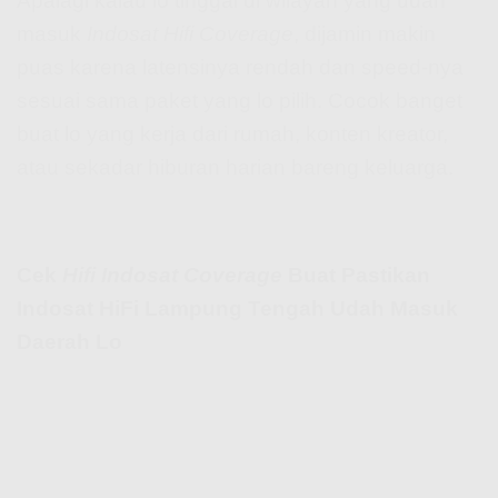
Apalagi kalau lo tinggal di wilayah yang udah
masuk
Indosat Hifi Coverage
, dijamin makin
puas karena latensinya rendah dan speed-nya
sesuai sama paket yang lo pilih. Cocok banget
buat lo yang kerja dari rumah, konten kreator,
atau sekadar hiburan harian bareng keluarga.
Cek
Hifi Indosat Coverage
Buat Pastikan
Indosat HiFi Lampung Tengah Udah Masuk
Daerah Lo