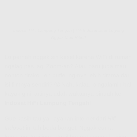
Indosat HiFi Lampung Tengah | Hifi Indosat Buat Lo yang
Nggak Mau Ribet!
Lo pernah nggak sih kesel karena WiFi di rumah
ngelag pas lagi Zoom-an? Atau baru juga mau
nonton drakor, eh buffering-nya lebih drama dari
isi filmnya sendiri? 😤 Nah, kalau lo ngalamin hal
kayak gini, artinya udah waktunya pindah ke
Indosat HiFi Lampung Tengah
!
Gue kasih tau ya, layanan internet dari
Hifi
Indosat
ini tuh beda banget. Nggak cuma
kenceng, tapi juga stabil banget sampe lo bisa