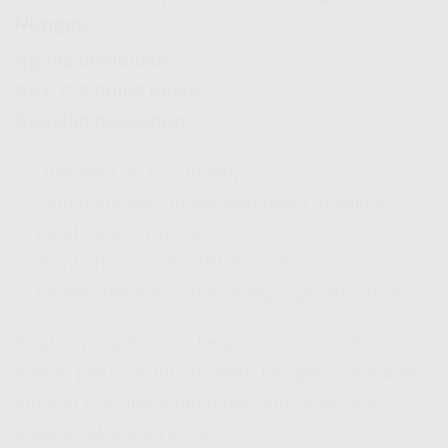
Nunggu
Rp345.000/bulan
Rp1.725.000/6 bulan
Rp3.450.000/tahun
✅ Unlimited up to 100 Mbps
✅ Termasuk WiFi router dan biaya instalasi
✅ Ideal buat 2-7 device
✅ Tambahan: CATCHPLAY+ Lite
✅ Online meeting + streaming + gaming aman!
Buat lo yang banyak kerja remote atau bisnis
online, paket ini tuh andalan banget.
Coverage
Indosat Hifi
juga udah makin luas kok, jadi
tinggal cek lokasi lo aja.