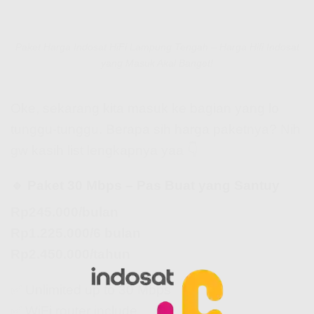
Paket Harga Indosat HiFi Lampung Tengah – Harga Hifi Indosat
yang Masuk Akal Banget!
Oke, sekarang kita masuk ke bagian yang lo
tunggu-tunggu. Berapa sih harga paketnya? Nih
gw kasih list lengkapnya yaa 👇
🔹 Paket 30 Mbps – Pas Buat yang Santuy
Rp245.000/bulan
Rp1.225.000/6 bulan
Rp2.450.000/tahun
✅ Unlimited up to 30 Mbps
✅ WiFi router include