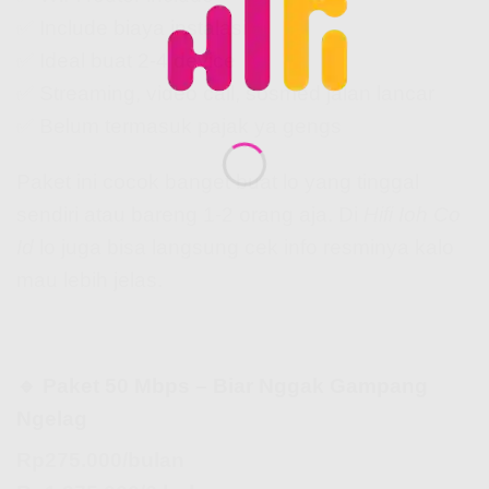
✅ Include biaya instalasi
✅ Ideal buat 2-4 device
✅ Streaming, video call, sosmed jalan lancar
✅ Belum termasuk pajak ya gengs
Paket ini cocok banget buat lo yang tinggal
sendiri atau bareng 1-2 orang aja. Di
Hifi Ioh Co
Id
lo juga bisa langsung cek info resminya kalo
mau lebih jelas.
🔹 Paket 50 Mbps – Biar Nggak Gampang
Ngelag
Rp275.000/bulan