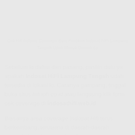
Cek Hifi Indosat Coverage Buat Pastikan Indosat HiFi Lampung
Tengah Udah Masuk Daerah Lo
Sebelum lo daftar dan pasang, pastiin dulu ya
apakah
Indosat HiFi Lampung Tengah
udah
tersedia di lokasi lo. Caranya gampang, tinggal
buka situs
hifi ioh co id
atau langsung klik form
cek coverage di
indosathifi.web.id
.
Biasanya area
coverage Indosat Hifi
terus
berkembang, terutama di daerah-daerah