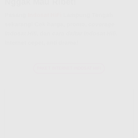
Nggak Mau Ribet!
Pasang
Indosat HiFi
Lampung Tengah
sekarang! Cek harga, promo,
coverage
Indosat Hifi
, dan
cara daftar Indosat Hifi
.
Internet cepet, anti drama!
PAKET INTERNET INDOSAT HIFI