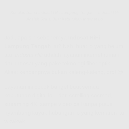
Kenalan Sama Indosat HiFi Lampung Tengah – Indosat Hifi
Adalah Solusi Buat Kebutuhan Internet Lo
Jadi, apa sih sebenernya
Indosat HiFi
Lampung Tengah
itu? Nah, buat lo yang belum
tau,
Indosat Hifi
adalah layanan internet rumah
dari Indosat yang pake teknologi fiber optik.
Alias: kencengnya bukan kaleng-kaleng, bro! 😎
Layanan ini cocok banget buat semua
kebutuhan digital lo – dari scrolling socmed,
streaming 4K, sampe video call tanpa putus
nyambung kayak hubungan lo yang kemaren itu
wkwkwk.