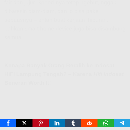
fair dan jujur. Speed-nya tetep ngebut, nggak
dibatesin diam-diam, dan lo bisa pake
sepuasnya – entah buat kerjaan, hiburan,
bahkan smart home device juga bisa disambung
semua.
Kenapa Banyak Orang Beralih ke Indosat
HiFi Lampung Tengah? – Karena
Hifi Indosat
Beneran Worth It!