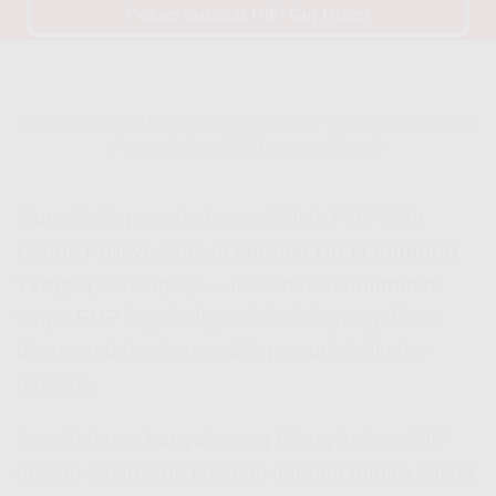
Pesan Indosat HiFi Gig Disini
Indosat Hifi Fup? Ini Nih Penjelasan yang Perlu Lo Tau Sebelum
Pasang Indosat HiFi Lampung Tengah
Mungkin lo pernah denger istilah
FUP
(Fair
Usage Policy). Nah, di
Indosat HiFi Lampung
Tengah
, tenang aja… ini beneran
unlimited
tanpa FUP kayak di provider lain yang diem-
diem ngebatesin speed lo pas udah dipake
banyak.
Itu sebabnya banyak yang bilang
Indosat Hifi
adalah
salah satu layanan internet rumah paling