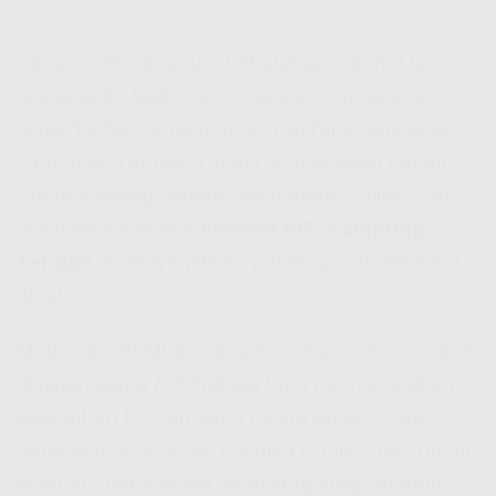
Zaman sekarang tuh, kebutuhan internet tiap
orang beda-beda, bro. Ada yang cuma buat
scroll TikTok sama nonton YouTube, ada juga
yang butuh koneksi stabil buat kerjaan kantor,
Zoom meeting, sampe main game online. Nah,
di sinilah kerennya
Indosat HiFi Lampung
Tengah
, soalnya pilihan paketnya tuh fleksibel
abis!
Mulai dari 30 Mbps sampe 1 Gbps, semua udah
disiapin sama
Hifi Indosat
buat menyesuaikan
kebutuhan lo. Dan yang paling enak?
Cara
pembayaran Indosat Hifi
bisa lo pilih: mau bayar
bulanan, per 6 bulan, atau langsung setahun