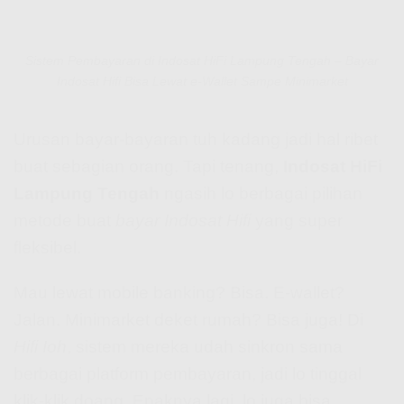
Sistem Pembayaran di Indosat HiFi Lampung Tengah – Bayar
Indosat Hifi Bisa Lewat e-Wallet Sampe Minimarket
Urusan bayar-bayaran tuh kadang jadi hal ribet
buat sebagian orang. Tapi tenang,
Indosat HiFi
Lampung Tengah
ngasih lo berbagai pilihan
metode buat
bayar Indosat Hifi
yang super
fleksibel.
Mau lewat mobile banking? Bisa. E-wallet?
Jalan. Minimarket deket rumah? Bisa juga! Di
Hifi Ioh
, sistem mereka udah sinkron sama
berbagai platform pembayaran, jadi lo tinggal
klik-klik doang. Enaknya lagi, lo juga bisa