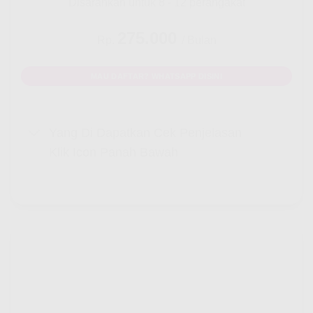
Disarankan untuk 8 - 12 perangakat
275.000
Rp.
/ Bulan
MAU DAFTAR? WHATSAPP DISINI
Yang Di Dapatkan Cek Penjelasan
Klik Icon Panah Bawah