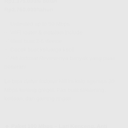
Rp1.375.000/6 bulan
Rp2.750.000/tahun
✅ Unlimited up to 50 Mbps
✅ WiFi router & instalasi include
✅ Ideal buat 2-5 device
✅ Cocok buat keluarga kecil
✅
Hifi Indosat Review
-nya banyak yang puas
beneran!
Lo bisa
daftar Indosat Hifi
ini kalo ngerasa 30
Mbps kurang greget. Pas buat streaming,
kerjaan, dan gaming ringan.
🔹 Paket 100 Mbps – Lari Kenceng, Anti