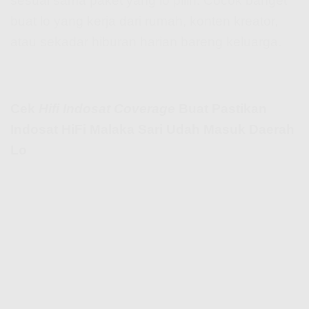
sesuai sama paket yang lo pilih. Cocok banget
buat lo yang kerja dari rumah, konten kreator,
atau sekadar hiburan harian bareng keluarga.
Cek
Hifi Indosat Coverage
Buat Pastikan
Indosat HiFi Malaka Sari Udah Masuk Daerah
Lo