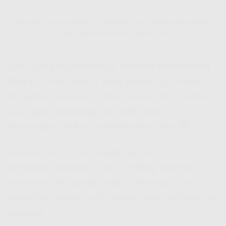
Kenalan Sama Indosat HiFi Malaka Sari – Indosat Hifi Adalah
Solusi Buat Kebutuhan Internet Lo
Jadi, apa sih sebenernya
Indosat HiFi Malaka
Sari
itu? Nah, buat lo yang belum tau,
Indosat
Hifi
adalah layanan internet rumah dari Indosat
yang pake teknologi fiber optik. Alias:
kencengnya bukan kaleng-kaleng, bro! 😎
Layanan ini cocok banget buat semua
kebutuhan digital lo – dari scrolling socmed,
streaming 4K, sampe video call tanpa putus
nyambung kayak hubungan lo yang kemaren itu
wkwkwk.