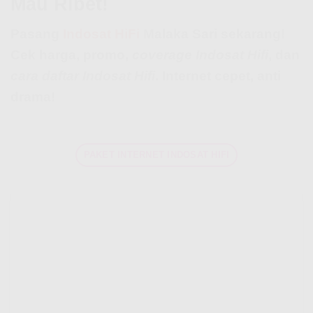
Mau Ribet!
Pasang
Indosat HiFi
Malaka Sari sekarang!
Cek harga, promo,
coverage Indosat Hifi
, dan
cara daftar Indosat Hifi
. Internet cepet, anti
drama!
PAKET INTERNET INDOSAT HIFI