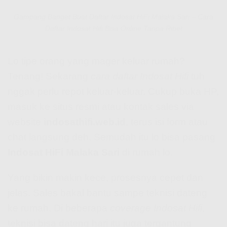
Gampang Banget Buat Daftar Indosat HiFi Malaka Sari – Cara
Daftar Indosat Hifi Bisa Online Tanpa Ribet
Lo tipe orang yang mager keluar rumah?
Tenang! Sekarang
cara daftar Indosat Hifi
tuh
nggak perlu repot keluar-keluar. Cukup buka HP,
masuk ke situs resmi atau kontak sales via
website
indosathifi.web.id
, terus isi form atau
chat langsung deh. Semudah itu lo bisa pasang
Indosat HiFi Malaka Sari
di rumah lo.
Yang bikin makin kece, prosesnya cepet dan
jelas. Sales bakal bantu sampe teknisi dateng
ke rumah. Di beberapa
coverage Indosat Hifi
,
teknisi bisa dateng hari itu juga tergantung