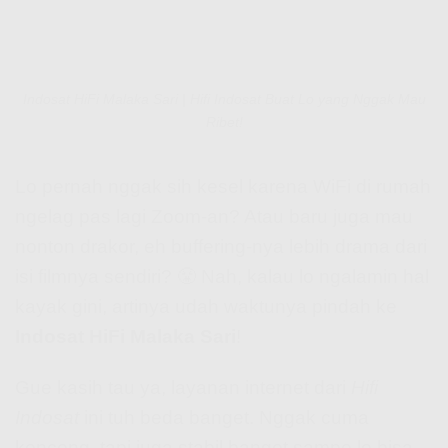
Indosat HiFi Malaka Sari | Hifi Indosat Buat Lo yang Nggak Mau
Ribet!
Lo pernah nggak sih kesel karena WiFi di rumah
ngelag pas lagi Zoom-an? Atau baru juga mau
nonton drakor, eh buffering-nya lebih drama dari
isi filmnya sendiri? 😤 Nah, kalau lo ngalamin hal
kayak gini, artinya udah waktunya pindah ke
Indosat HiFi Malaka Sari
!
Gue kasih tau ya, layanan internet dari
Hifi
Indosat
ini tuh beda banget. Nggak cuma
kenceng, tapi juga stabil banget sampe lo bisa