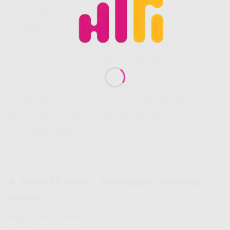
✅ Include biaya instalasi
✅ Ideal buat 2-4 device
✅ Streaming, video call, sosmed jalan lancar
✅ Belum termasuk pajak ya gengs
Paket ini cocok banget buat lo yang tinggal
sendiri atau bareng 1-2 orang aja. Di
Hifi Ioh Co
Id
lo juga bisa langsung cek info resminya kalo
mau lebih jelas.
🔹 Paket 50 Mbps – Biar Nggak Gampang
Ngelag
Rp275.000/bulan