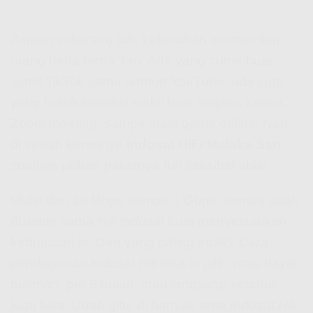
Zaman sekarang tuh, kebutuhan internet tiap
orang beda-beda, bro. Ada yang cuma buat
scroll TikTok sama nonton YouTube, ada juga
yang butuh koneksi stabil buat kerjaan kantor,
Zoom meeting, sampe main game online. Nah,
di sinilah kerennya
Indosat HiFi Malaka Sari
,
soalnya pilihan paketnya tuh fleksibel abis!
Mulai dari 30 Mbps sampe 1 Gbps, semua udah
disiapin sama
Hifi Indosat
buat menyesuaikan
kebutuhan lo. Dan yang paling enak?
Cara
pembayaran Indosat Hifi
bisa lo pilih: mau bayar
bulanan, per 6 bulan, atau langsung setahun
juga bisa. Udah gitu, di banyak
area Indosat Hifi
,