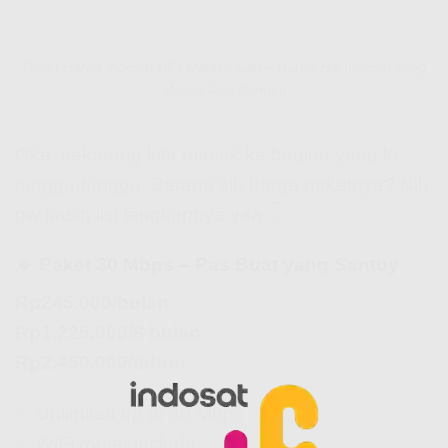
Paket Harga Indosat HiFi Malaka Sari – Harga Hifi Indosat yang
Masuk Akal Banget!
Oke, sekarang kita masuk ke bagian yang lo
tunggu-tunggu. Berapa sih harga paketnya? Nih
gw kasih list lengkapnya yaa 👇
🔹 Paket 30 Mbps – Pas Buat yang Santuy
Rp245.000/bulan
Rp1.225.000/6 bulan
Rp2.450.000/tahun
✅ Unlimited up to 30 Mbps
✅ WiFi router include