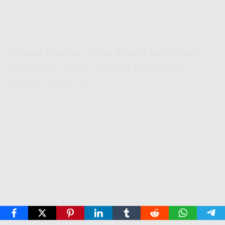
semua.
Kenapa Banyak Orang Beralih ke Indosat
HiFi Malaka Sari? – Karena
Hifi Indosat
Beneran Worth It!
Kenapa Banyak Orang Beralih ke Indosat HiFi Malaka Sari? –