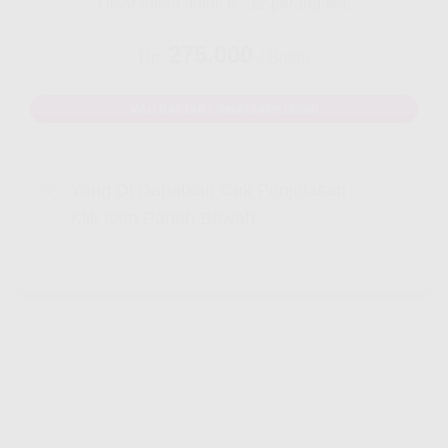
Disarankan untuk 8 - 12 perangakat
275.000
Rp.
/ Bulan
MAU DAFTAR? WHATSAPP DISINI
Yang Di Dapatkan Cek Penjelasan
Klik Icon Panah Bawah