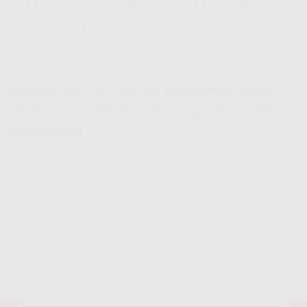
besar bentar lagi juga udah bisa nikmatin
kecepatannya.
Indosat Hifi Fup
? Ini Nih Penjelasan yang
Perlu Lo Tau Sebelum Pasang Indosat HiFi
Malaka Sari