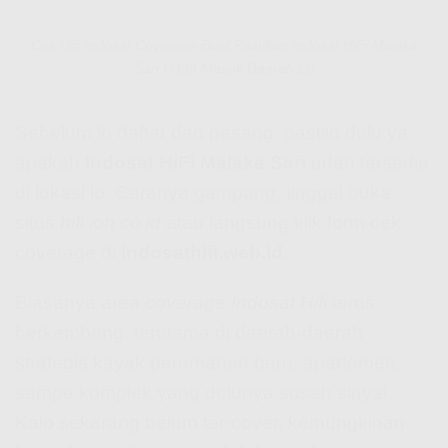
Cek Hifi Indosat Coverage Buat Pastikan Indosat HiFi Malaka
Sari Udah Masuk Daerah Lo
Sebelum lo daftar dan pasang, pastiin dulu ya
apakah
Indosat HiFi Malaka Sari
udah tersedia
di lokasi lo. Caranya gampang, tinggal buka
situs
hifi ioh co id
atau langsung klik form cek
coverage di
indosathifi.web.id
.
Biasanya area
coverage Indosat Hifi
terus
berkembang, terutama di daerah-daerah
strategis kayak perumahan baru, apartemen,
sampe komplek yang dulunya susah sinyal.
Kalo sekarang belum ter-cover, kemungkinan