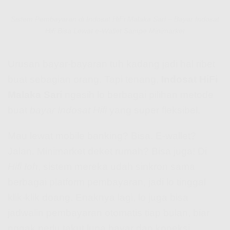
Sistem Pembayaran di Indosat HiFi Malaka Sari – Bayar Indosat
Hifi Bisa Lewat e-Wallet Sampe Minimarket
Urusan bayar-bayaran tuh kadang jadi hal ribet
buat sebagian orang. Tapi tenang,
Indosat HiFi
Malaka Sari
ngasih lo berbagai pilihan metode
buat
bayar Indosat Hifi
yang super fleksibel.
Mau lewat mobile banking? Bisa. E-wallet?
Jalan. Minimarket deket rumah? Bisa juga! Di
Hifi Ioh
, sistem mereka udah sinkron sama
berbagai platform pembayaran, jadi lo tinggal
klik-klik doang. Enaknya lagi, lo juga bisa
jadwalin pembayaran otomatis tiap bulan, biar
nggak perlu takut lupa bayar dan koneksi