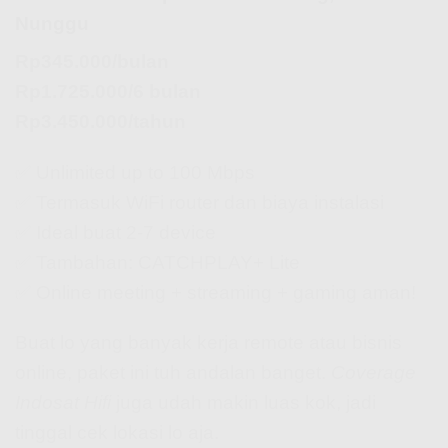
Nunggu
Rp345.000/bulan
Rp1.725.000/6 bulan
Rp3.450.000/tahun
✅ Unlimited up to 100 Mbps
✅ Termasuk WiFi router dan biaya instalasi
✅ Ideal buat 2-7 device
✅ Tambahan: CATCHPLAY+ Lite
✅ Online meeting + streaming + gaming aman!
Buat lo yang banyak kerja remote atau bisnis
online, paket ini tuh andalan banget.
Coverage
Indosat Hifi
juga udah makin luas kok, jadi
tinggal cek lokasi lo aja.