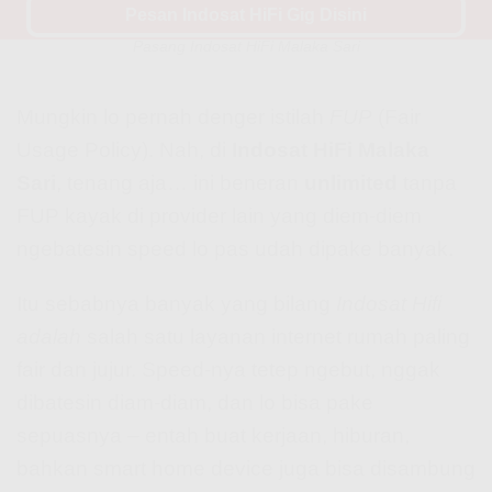
Pesan Indosat HiFi Gig Disini
Indosat Hifi Fup? Ini Nih Penjelasan yang Perlu Lo Tau Sebelum
Pasang Indosat HiFi Malaka Sari
Mungkin lo pernah denger istilah
FUP
(Fair
Usage Policy). Nah, di
Indosat HiFi Malaka
Sari
, tenang aja… ini beneran
unlimited
tanpa
FUP kayak di provider lain yang diem-diem
ngebatesin speed lo pas udah dipake banyak.
Itu sebabnya banyak yang bilang
Indosat Hifi
adalah
salah satu layanan internet rumah paling
fair dan jujur. Speed-nya tetep ngebut, nggak
dibatesin diam-diam, dan lo bisa pake
sepuasnya – entah buat kerjaan, hiburan,
bahkan smart home device juga bisa disambung