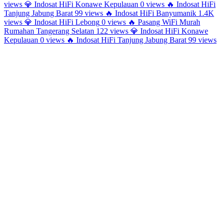
views
💎
Indosat HiFi Konawe Kepulauan
0 views
🔥
Indosat HiFi
Tanjung Jabung Barat
99 views
🔥
Indosat HiFi Banyumanik
1.4K
views
💎
Indosat HiFi Lebong
0 views
🔥
Pasang WiFi Murah
Rumahan Tangerang Selatan
122 views
💎
Indosat HiFi Konawe
Kepulauan
0 views
🔥
Indosat HiFi Tanjung Jabung Barat
99 views