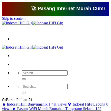
🚀 Pasang Internet Murah Cuma 150 Ri
Skip to content
Bagikan artikel ini agar yang lain juga mengetahui apa yang Anda tahu
📰
Berita Pilihan 📰
🔥
Indosat HiFi Banyumanik
1.4K views
💎
Indosat HiFi Lebong
0
views
🔥
Pasang WiFi Murah Rumahan Tangerang Selatan
122