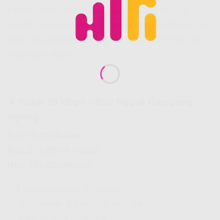
Paket ini cocok banget buat lo yang tinggal
sendiri atau bareng 1-2 orang aja. Di
Hifi Ioh Co
Id
lo juga bisa langsung cek info resminya kalo
mau lebih jelas.
🔹 Paket 50 Mbps – Biar Nggak Gampang
Ngelag
Rp275.000/bulan
Rp1.375.000/6 bulan
Rp2.750.000/tahun
✅ Unlimited up to 50 Mbps
✅ WiFi router & instalasi include
✅ Ideal buat 2-5 device