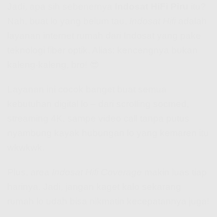
Jadi, apa sih sebenernya
Indosat HiFi Piru
itu?
Nah, buat lo yang belum tau,
Indosat Hifi
adalah
layanan internet rumah dari Indosat yang pake
teknologi fiber optik. Alias: kencengnya bukan
kaleng-kaleng, bro! 😎
Layanan ini cocok banget buat semua
kebutuhan digital lo – dari scrolling socmed,
streaming 4K, sampe video call tanpa putus
nyambung kayak hubungan lo yang kemaren itu
wkwkwk.
Plus, area
Indosat Hifi Coverage
makin luas tiap
harinya. Jadi, jangan kaget kalo sekarang
rumah lo udah bisa nikmatin kecepatannya juga!