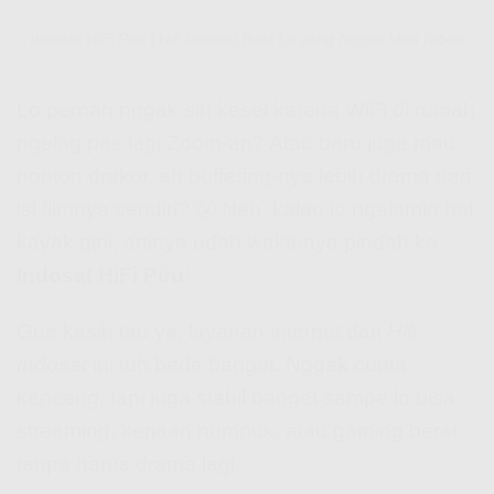
Indosat HiFi Piru | Hifi Indosat Buat Lo yang Nggak Mau Ribet!
Lo pernah nggak sih kesel karena WiFi di rumah
ngelag pas lagi Zoom-an? Atau baru juga mau
nonton drakor, eh buffering-nya lebih drama dari
isi filmnya sendiri? 😤 Nah, kalau lo ngalamin hal
kayak gini, artinya udah waktunya pindah ke
Indosat HiFi Piru
!
Gue kasih tau ya, layanan internet dari
Hifi
Indosat
ini tuh beda banget. Nggak cuma
kenceng, tapi juga stabil banget sampe lo bisa
streaming, kerjaan numpuk, atau gaming berat
tanpa harus drama lagi.