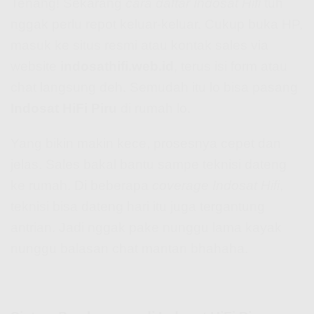
Tenang! Sekarang
cara daftar Indosat Hifi
tuh
nggak perlu repot keluar-keluar. Cukup buka HP,
masuk ke situs resmi atau kontak sales via
website
indosathifi.web.id
, terus isi form atau
chat langsung deh. Semudah itu lo bisa pasang
Indosat HiFi Piru
di rumah lo.
Yang bikin makin kece, prosesnya cepet dan
jelas. Sales bakal bantu sampe teknisi dateng
ke rumah. Di beberapa
coverage Indosat Hifi
,
teknisi bisa dateng hari itu juga tergantung
antrian. Jadi nggak pake nunggu lama kayak
nunggu balasan chat mantan bhahaha.