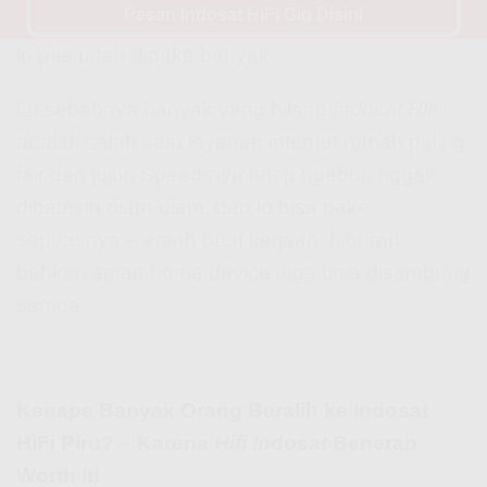
Pesan Indosat HiFi Gig Disini
provider lain yang diem-diem ngebatesin speed
lo pas udah dipake banyak.
Itu sebabnya banyak yang bilang
Indosat Hifi
adalah
salah satu layanan internet rumah paling
fair dan jujur. Speed-nya tetep ngebut, nggak
dibatesin diam-diam, dan lo bisa pake
sepuasnya – entah buat kerjaan, hiburan,
bahkan smart home device juga bisa disambung
semua.
Kenapa Banyak Orang Beralih ke Indosat
HiFi Piru? – Karena
Hifi Indosat
Beneran
Worth It!