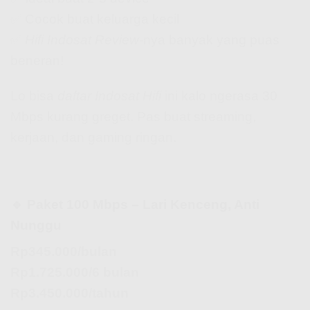
✅ Cocok buat keluarga kecil
✅
Hifi Indosat Review
-nya banyak yang puas
beneran!
Lo bisa
daftar Indosat Hifi
ini kalo ngerasa 30
Mbps kurang greget. Pas buat streaming,
kerjaan, dan gaming ringan.
🔹 Paket 100 Mbps – Lari Kenceng, Anti
Nunggu
Rp345.000/bulan
Rp1.725.000/6 bulan
Rp3.450.000/tahun