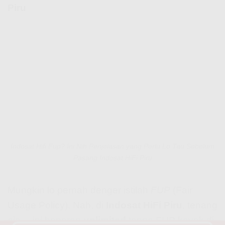
Piru
Indosat Hifi Fup? Ini Nih Penjelasan yang Perlu Lo Tau Sebelum
Pasang Indosat HiFi Piru
Mungkin lo pernah denger istilah
FUP
(Fair
Usage Policy). Nah, di
Indosat HiFi Piru
, tenang
aja… ini beneran
unlimited
tanpa FUP kayak di