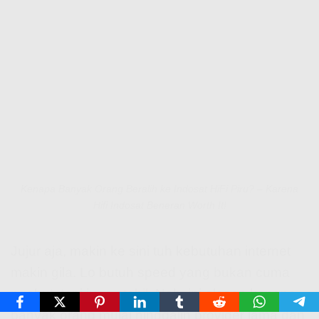
Kenapa Banyak Orang Beralih ke Indosat HiFi Piru? – Karena
Hifi Indosat Beneran Worth It!
Jujur aja, makin ke sini tuh kebutuhan internet
makin gila. Lo butuh speed yang bukan cuma
ngebut, tapi juga stabil. Nah, ini alasan kenapa
banyak orang mulai ninggalin provider lama dan