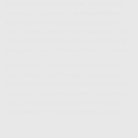
Dari semua provider yang ada, banyak orang
sekarang mulai pindah ke
Indosat HiFi Piru
.
Alasannya? Karena
Hifi Indosat review
dari
user-user sebelumnya emang mayoritas positif
banget. Rata-rata bilang koneksi stabil, jarang
gangguan, dan customer service-nya responsif.
Apalagi kalau lo tinggal di wilayah yang udah
masuk
Indosat Hifi Coverage
, dijamin makin
puas karena latensinya rendah dan speed-nya
sesuai sama paket yang lo pilih. Cocok banget
buat lo yang kerja dari rumah, konten kreator,
atau sekadar hiburan harian bareng keluarga.