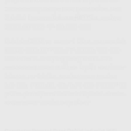
yang butuh koneksi stabil buat kerjaan kantor,
Zoom meeting, sampe main game online. Nah,
di sinilah kerennya
Indosat HiFi Piru
, soalnya
pilihan paketnya tuh fleksibel abis!
Mulai dari 30 Mbps sampe 1 Gbps, semua udah
disiapin sama
Hifi Indosat
buat menyesuaikan
kebutuhan lo. Dan yang paling enak?
Cara
pembayaran Indosat Hifi
bisa lo pilih: mau bayar
bulanan, per 6 bulan, atau langsung setahun
juga bisa. Udah gitu, di banyak
area Indosat Hifi
,
proses pembayaran bisa lewat aplikasi, transfer,
atau e-wallet. Praktis banget kan?
Gampang Banget Buat Daftar Indosat HiFi