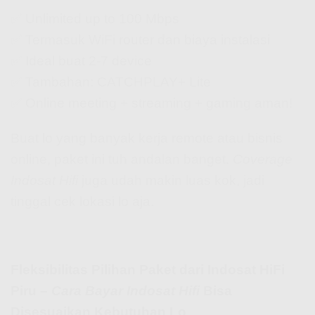
✅ Unlimited up to 100 Mbps
✅ Termasuk WiFi router dan biaya instalasi
✅ Ideal buat 2-7 device
✅ Tambahan: CATCHPLAY+ Lite
✅ Online meeting + streaming + gaming aman!
Buat lo yang banyak kerja remote atau bisnis
online, paket ini tuh andalan banget.
Coverage
Indosat Hifi
juga udah makin luas kok, jadi
tinggal cek lokasi lo aja.
Fleksibilitas Pilihan Paket dari Indosat HiFi
Piru –
Cara Bayar Indosat Hifi
Bisa
Disesuaikan Kebutuhan Lo