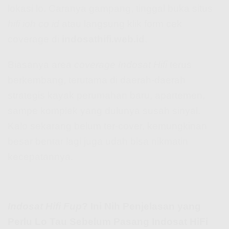
lokasi lo. Caranya gampang, tinggal buka situs
hifi ioh co id
atau langsung klik form cek
coverage di
indosathifi.web.id
.
Biasanya area
coverage Indosat Hifi
terus
berkembang, terutama di daerah-daerah
strategis kayak perumahan baru, apartemen,
sampe komplek yang dulunya susah sinyal.
Kalo sekarang belum ter-cover, kemungkinan
besar bentar lagi juga udah bisa nikmatin
kecepatannya.
Indosat Hifi Fup
? Ini Nih Penjelasan yang
Perlu Lo Tau Sebelum Pasang Indosat HiFi