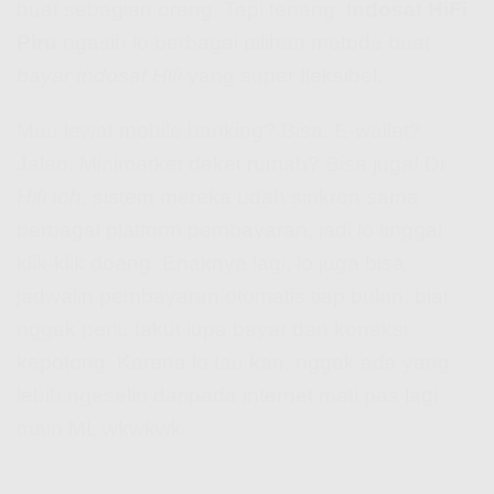
buat sebagian orang. Tapi tenang,
Indosat HiFi
Piru
ngasih lo berbagai pilihan metode buat
bayar Indosat Hifi
yang super fleksibel.
Mau lewat mobile banking? Bisa. E-wallet?
Jalan. Minimarket deket rumah? Bisa juga! Di
Hifi Ioh
, sistem mereka udah sinkron sama
berbagai platform pembayaran, jadi lo tinggal
klik-klik doang. Enaknya lagi, lo juga bisa
jadwalin pembayaran otomatis tiap bulan, biar
nggak perlu takut lupa bayar dan koneksi
kepotong. Karena lo tau kan, nggak ada yang
lebih ngeselin daripada internet mati pas lagi
main ML wkwkwk.