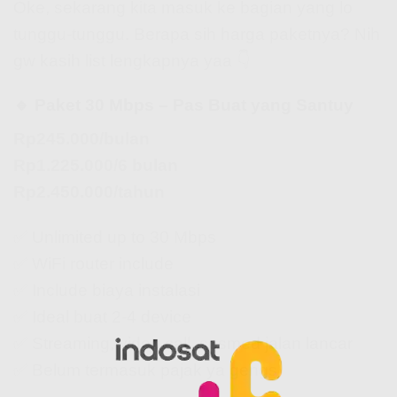
Oke, sekarang kita masuk ke bagian yang lo
tunggu-tunggu. Berapa sih harga paketnya? Nih
gw kasih list lengkapnya yaa 👇
🔹 Paket 30 Mbps – Pas Buat yang Santuy
Rp245.000/bulan
Rp1.225.000/6 bulan
Rp2.450.000/tahun
✅ Unlimited up to 30 Mbps
✅ WiFi router include
✅ Include biaya instalasi
✅ Ideal buat 2-4 device
✅ Streaming, video call, sosmed jalan lancar
✅ Belum termasuk pajak ya gengs