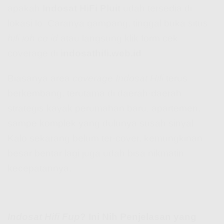
apakah
Indosat HiFi Pluit
udah tersedia di
lokasi lo. Caranya gampang, tinggal buka situs
hifi ioh co id
atau langsung klik form cek
coverage di
indosathifi.web.id
.
Biasanya area
coverage Indosat Hifi
terus
berkembang, terutama di daerah-daerah
strategis kayak perumahan baru, apartemen,
sampe komplek yang dulunya susah sinyal.
Kalo sekarang belum ter-cover, kemungkinan
besar bentar lagi juga udah bisa nikmatin
kecepatannya.
Indosat Hifi Fup
? Ini Nih Penjelasan yang