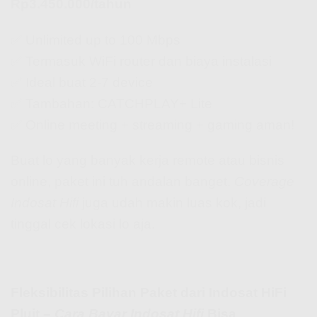
Rp3.450.000/tahun
✅ Unlimited up to 100 Mbps
✅ Termasuk WiFi router dan biaya instalasi
✅ Ideal buat 2-7 device
✅ Tambahan: CATCHPLAY+ Lite
✅ Online meeting + streaming + gaming aman!
Buat lo yang banyak kerja remote atau bisnis
online, paket ini tuh andalan banget.
Coverage
Indosat Hifi
juga udah makin luas kok, jadi
tinggal cek lokasi lo aja.
Fleksibilitas Pilihan Paket dari Indosat HiFi
Pluit –
Cara Bayar Indosat Hifi
Bisa