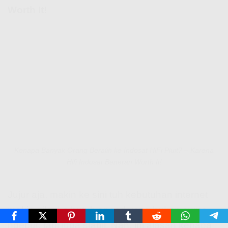
Worth It!
Kenapa Banyak Orang Beralih ke Indosat HiFi Pluit? – Karena
Hifi Indosat Beneran Worth It!
Jujur aja, makin ke sini tuh kebutuhan internet
makin gila. Lo butuh speed yang bukan cuma
ngebut, tapi juga stabil. Nah, ini alasan kenapa