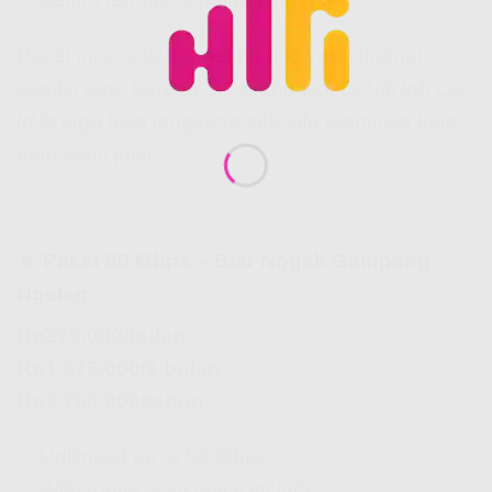
Paket ini cocok banget buat lo yang tinggal
sendiri atau bareng 1-2 orang aja. Di
Hifi Ioh Co
Id
lo juga bisa langsung cek info resminya kalo
mau lebih jelas.
🔹 Paket 50 Mbps – Biar Nggak Gampang
Ngelag
Rp275.000/bulan
Rp1.375.000/6 bulan
Rp2.750.000/tahun
✅ Unlimited up to 50 Mbps
✅ WiFi router & instalasi include