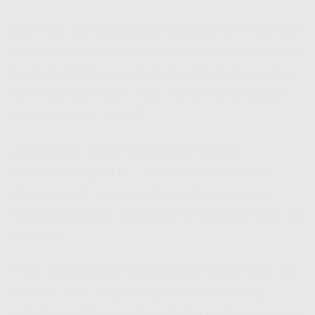
Jadi, apa sih sebenernya
Indosat HiFi Pluit
itu?
Nah, buat lo yang belum tau,
Indosat Hifi
adalah
layanan internet rumah dari Indosat yang pake
teknologi fiber optik. Alias: kencengnya bukan
kaleng-kaleng, bro! 😎
Layanan ini cocok banget buat semua
kebutuhan digital lo – dari scrolling socmed,
streaming 4K, sampe video call tanpa putus
nyambung kayak hubungan lo yang kemaren itu
wkwkwk.
Plus, area
Indosat Hifi Coverage
makin luas tiap
harinya. Jadi, jangan kaget kalo sekarang
rumah lo udah bisa nikmatin kecepatannya juga!