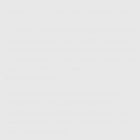
Indosat HiFi Pluit | Hifi Indosat Buat Lo yang Nggak Mau Ribet!
Lo pernah nggak sih kesel karena WiFi di rumah
ngelag pas lagi Zoom-an? Atau baru juga mau
nonton drakor, eh buffering-nya lebih drama dari
isi filmnya sendiri? 😤 Nah, kalau lo ngalamin hal
kayak gini, artinya udah waktunya pindah ke
Indosat HiFi Pluit
!
Gue kasih tau ya, layanan internet dari
Hifi
Indosat
ini tuh beda banget. Nggak cuma
kenceng, tapi juga stabil banget sampe lo bisa
streaming, kerjaan numpuk, atau gaming berat
tanpa harus drama lagi.