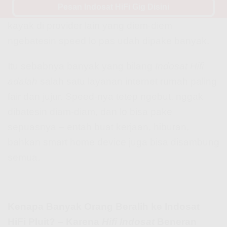
Pesan Indosat HiFi Gig Disini
tenang aja… ini beneran
unlimited
tanpa FUP
kayak di provider lain yang diem-diem
ngebatesin speed lo pas udah dipake banyak.
Itu sebabnya banyak yang bilang
Indosat Hifi
adalah
salah satu layanan internet rumah paling
fair dan jujur. Speed-nya tetep ngebut, nggak
dibatesin diam-diam, dan lo bisa pake
sepuasnya – entah buat kerjaan, hiburan,
bahkan smart home device juga bisa disambung
semua.
Kenapa Banyak Orang Beralih ke Indosat
HiFi Pluit? – Karena
Hifi Indosat
Beneran