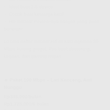
✅ Ideal buat 2-5 device
✅ Cocok buat keluarga kecil
✅
Hifi Indosat Review
-nya banyak yang puas
beneran!
Lo bisa
daftar Indosat Hifi
ini kalo ngerasa 30
Mbps kurang greget. Pas buat streaming,
kerjaan, dan gaming ringan.
🔹 Paket 100 Mbps – Lari Kenceng, Anti
Nunggu
Rp345.000/bulan
Rp1.725.000/6 bulan