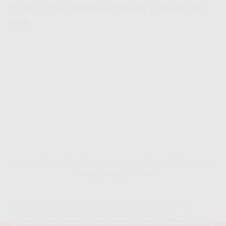
Perlu Lo Tau Sebelum Pasang Indosat HiFi
Pluit
Indosat Hifi Fup? Ini Nih Penjelasan yang Perlu Lo Tau Sebelum
Pasang Indosat HiFi Pluit
Mungkin lo pernah denger istilah
FUP
(Fair
Usage Policy). Nah, di
Indosat HiFi Pluit
,