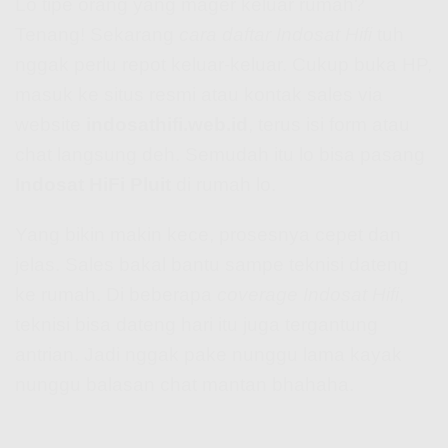
Lo tipe orang yang mager keluar rumah?
Tenang! Sekarang
cara daftar Indosat Hifi
tuh
nggak perlu repot keluar-keluar. Cukup buka HP,
masuk ke situs resmi atau kontak sales via
website
indosathifi.web.id
, terus isi form atau
chat langsung deh. Semudah itu lo bisa pasang
Indosat HiFi Pluit
di rumah lo.
Yang bikin makin kece, prosesnya cepet dan
jelas. Sales bakal bantu sampe teknisi dateng
ke rumah. Di beberapa
coverage Indosat Hifi
,
teknisi bisa dateng hari itu juga tergantung
antrian. Jadi nggak pake nunggu lama kayak
nunggu balasan chat mantan bhahaha.