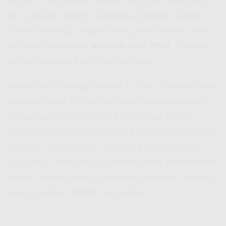
scroll TikTok sama nonton YouTube, ada juga
yang butuh koneksi stabil buat kerjaan kantor,
Zoom meeting, sampe main game online. Nah,
di sinilah kerennya
Indosat HiFi Pluit
, soalnya
pilihan paketnya tuh fleksibel abis!
Mulai dari 30 Mbps sampe 1 Gbps, semua udah
disiapin sama
Hifi Indosat
buat menyesuaikan
kebutuhan lo. Dan yang paling enak?
Cara
pembayaran Indosat Hifi
bisa lo pilih: mau bayar
bulanan, per 6 bulan, atau langsung setahun
juga bisa. Udah gitu, di banyak
area Indosat Hifi
,
proses pembayaran bisa lewat aplikasi, transfer,
atau e-wallet. Praktis banget kan?