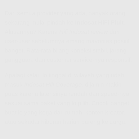
Dari semua provider yang ada, banyak orang
sekarang mulai pindah ke
Indosat HiFi Pluit
.
Alasannya? Karena
Hifi Indosat review
dari
user-user sebelumnya emang mayoritas positif
banget. Rata-rata bilang koneksi stabil, jarang
gangguan, dan customer service-nya responsif.
Apalagi kalau lo tinggal di wilayah yang udah
masuk
Indosat Hifi Coverage
, dijamin makin
puas karena latensinya rendah dan speed-nya
sesuai sama paket yang lo pilih. Cocok banget
buat lo yang kerja dari rumah, konten kreator,
atau sekadar hiburan harian bareng keluarga.