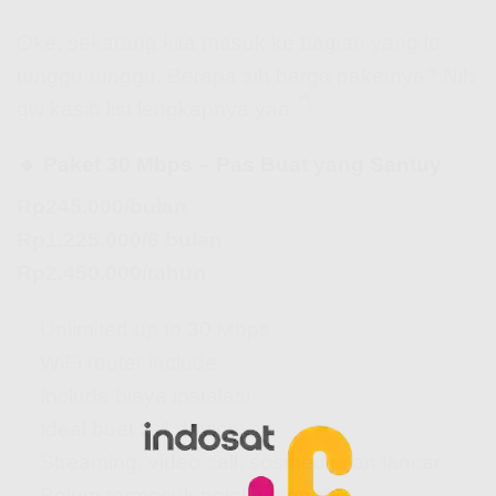
Oke, sekarang kita masuk ke bagian yang lo
tunggu-tunggu. Berapa sih harga paketnya? Nih
gw kasih list lengkapnya yaa 👇
🔹 Paket 30 Mbps – Pas Buat yang Santuy
Rp245.000/bulan
Rp1.225.000/6 bulan
Rp2.450.000/tahun
✅ Unlimited up to 30 Mbps
✅ WiFi router include
✅ Include biaya instalasi
✅ Ideal buat 2-4 device
✅ Streaming, video call, sosmed jalan lancar
✅ Belum termasuk pajak ya gengs