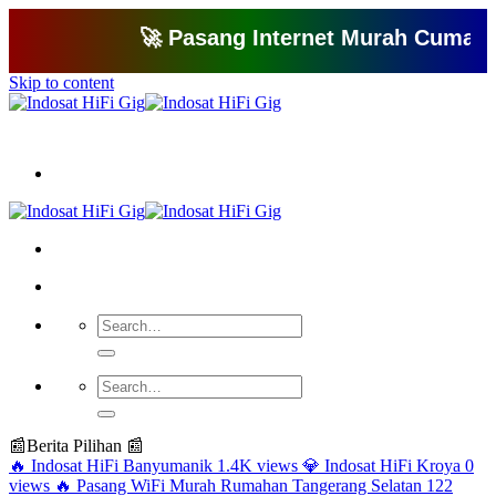
🚀 Pasang Internet Murah Cuma 150 Ri
Skip to content
Bagikan artikel ini agar yang lain juga mengetahui apa yang Anda tahu
📰
Berita Pilihan 📰
🔥
Indosat HiFi Banyumanik
1.4K views
💎
Indosat HiFi Kroya
0
views
🔥
Pasang WiFi Murah Rumahan Tangerang Selatan
122