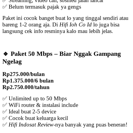
✅ Streaming, video call, sosmed jalan lancar
✅ Belum termasuk pajak ya gengs
Paket ini cocok banget buat lo yang tinggal sendiri atau
bareng 1-2 orang aja. Di
Hifi Ioh Co Id
lo juga bisa
langsung cek info resminya kalo mau lebih jelas.
🔹 Paket 50 Mbps – Biar Nggak Gampang
Ngelag
Rp275.000/bulan
Rp1.375.000/6 bulan
Rp2.750.000/tahun
✅ Unlimited up to 50 Mbps
✅ WiFi router & instalasi include
✅ Ideal buat 2-5 device
✅ Cocok buat keluarga kecil
✅
Hifi Indosat Review
-nya banyak yang puas beneran!