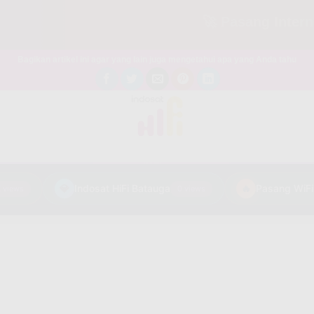
🚀 Pasang Internet Mu
Bagikan artikel ini agar yang lain juga mengetahui apa yang Anda tahu
💎
Indosat HiFi Batauga
🔥
ews
0 views