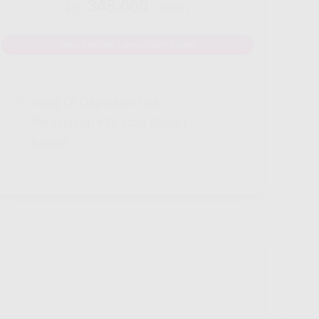
345.000
Rp.
/ Bulan
MAU DAFTAR? WHATSAPP DISINI
Yang Di Dapatkan Cek
Penjelasan Klik Icon Panah
Bawah