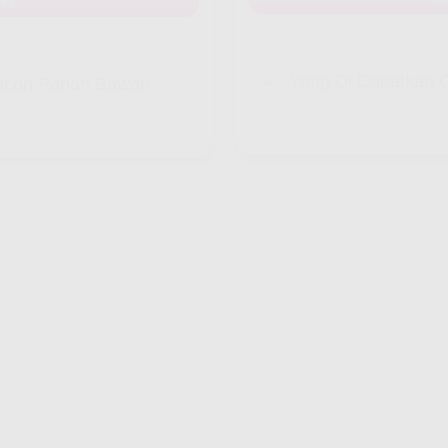
INI
Yang Di Dapatkan C
k Icon Panah Bawah