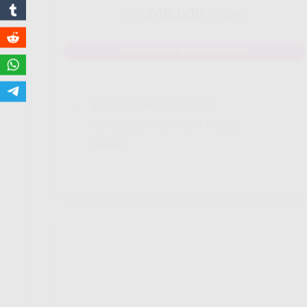
245.000
Rp.
/ Bulan
MAU DAFTAR? WHATSAPP DISINI
Yang Di Dapatkan Cek
Penjelasan Klik Icon Panah
Bawah