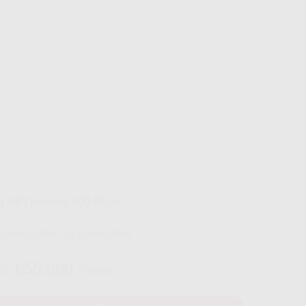
g HiFi Indosat 500 Mbps
rankan untuk 24 perangakat
655.000
Rp.
/ Bulan
U DAFTAR? WHATSAPP DISINI