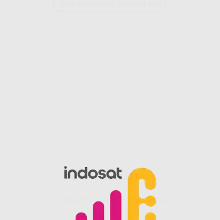
PAKET INTERNET INDOSAT HIFI
Gig HiFi Indosat 50 Mbps
Disarankan untuk 8 - 12 perangakat