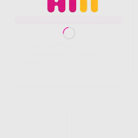
275.000
Rp.
/ Bulan
MAU DAFTAR? WHATSAPP DISINI
Yang Di Dapatkan Cek
Penjelasan Klik Icon Panah
Bawah