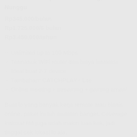
Nunggu
Rp345.000/bulan
Rp1.725.000/6 bulan
Rp3.450.000/tahun
✅ Unlimited up to 100 Mbps
✅ Termasuk WiFi router dan biaya instalasi
✅ Ideal buat 2-7 device
✅ Tambahan: CATCHPLAY+ Lite
✅ Online meeting + streaming + gaming aman!
Buat lo yang banyak kerja remote atau bisnis
online, paket ini tuh andalan banget.
Coverage
Indosat Hifi
juga udah makin luas kok, jadi
tinggal cek lokasi lo aja.