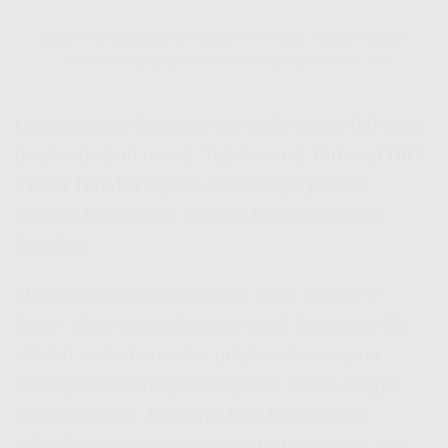
Sistem Pembayaran di Indosat HiFi Pulau Taliabu – Bayar
Indosat Hifi Bisa Lewat e-Wallet Sampe Minimarket
Urusan bayar-bayaran tuh kadang jadi hal ribet
buat sebagian orang. Tapi tenang,
Indosat HiFi
Pulau Taliabu
ngasih lo berbagai pilihan
metode buat
bayar Indosat Hifi
yang super
fleksibel.
Mau lewat mobile banking? Bisa. E-wallet?
Jalan. Minimarket deket rumah? Bisa juga! Di
Hifi Ioh
, sistem mereka udah sinkron sama
berbagai platform pembayaran, jadi lo tinggal
klik-klik doang. Enaknya lagi, lo juga bisa
jadwalin pembayaran otomatis tiap bulan, biar