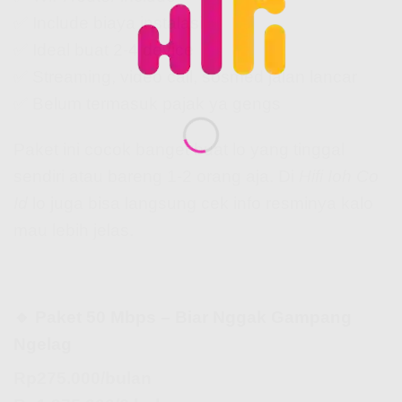
✅ Include biaya instalasi
✅ Ideal buat 2-4 device
✅ Streaming, video call, sosmed jalan lancar
✅ Belum termasuk pajak ya gengs
Paket ini cocok banget buat lo yang tinggal
sendiri atau bareng 1-2 orang aja. Di
Hifi Ioh Co
Id
lo juga bisa langsung cek info resminya kalo
mau lebih jelas.
🔹 Paket 50 Mbps – Biar Nggak Gampang
Ngelag
Rp275.000/bulan