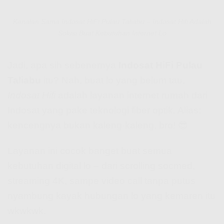
Kenalan Sama Indosat HiFi Pulau Taliabu – Indosat Hifi Adalah
Solusi Buat Kebutuhan Internet Lo
Jadi, apa sih sebenernya
Indosat HiFi Pulau
Taliabu
itu? Nah, buat lo yang belum tau,
Indosat Hifi
adalah layanan internet rumah dari
Indosat yang pake teknologi fiber optik. Alias:
kencengnya bukan kaleng-kaleng, bro! 😎
Layanan ini cocok banget buat semua
kebutuhan digital lo – dari scrolling socmed,
streaming 4K, sampe video call tanpa putus
nyambung kayak hubungan lo yang kemaren itu
wkwkwk.