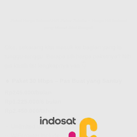
Paket Harga Indosat HiFi Pulau Taliabu – Harga Hifi Indosat
yang Masuk Akal Banget!
Oke, sekarang kita masuk ke bagian yang lo
tunggu-tunggu. Berapa sih harga paketnya? Nih
gw kasih list lengkapnya yaa 👇
🔹 Paket 30 Mbps – Pas Buat yang Santuy
Rp245.000/bulan
Rp1.225.000/6 bulan
Rp2.450.000/tahun
✅ Unlimited up to 30 Mbps
✅ WiFi router include