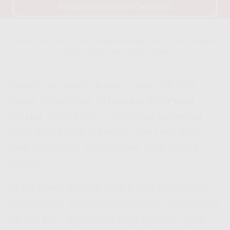
Pesan Indosat HiFi Gig Disini
Indosat Hifi Fup? Ini Nih Penjelasan yang Perlu Lo Tau Sebelum
Pasang Indosat HiFi Pulau Taliabu
Mungkin lo pernah denger istilah
FUP
(Fair
Usage Policy). Nah, di
Indosat HiFi Pulau
Taliabu
, tenang aja… ini beneran
unlimited
tanpa FUP kayak di provider lain yang diem-
diem ngebatesin speed lo pas udah dipake
banyak.
Itu sebabnya banyak yang bilang
Indosat Hifi
adalah
salah satu layanan internet rumah paling
fair dan jujur. Speed-nya tetep ngebut, nggak