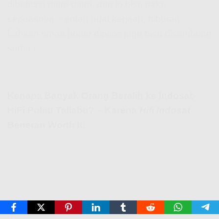
dibatesin diam-diam, dan lo bisa pake
sepuasnya – entah buat kerjaan, hiburan,
bahkan smart home device juga bisa disambung
semua.
Kenapa Banyak Orang Beralih ke Indosat
HiFi Pulau Taliabu? – Karena
Hifi Indosat
Beneran Worth It!