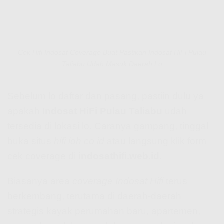
Cek Hifi Indosat Coverage Buat Pastikan Indosat HiFi Pulau
Taliabu Udah Masuk Daerah Lo
Sebelum lo daftar dan pasang, pastiin dulu ya
apakah
Indosat HiFi Pulau Taliabu
udah
tersedia di lokasi lo. Caranya gampang, tinggal
buka situs
hifi ioh co id
atau langsung klik form
cek coverage di
indosathifi.web.id
.
Biasanya area
coverage Indosat Hifi
terus
berkembang, terutama di daerah-daerah
strategis kayak perumahan baru, apartemen,