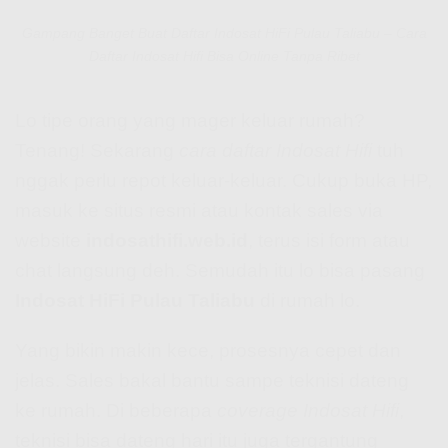
Gampang Banget Buat Daftar Indosat HiFi Pulau Taliabu – Cara
Daftar Indosat Hifi Bisa Online Tanpa Ribet
Lo tipe orang yang mager keluar rumah?
Tenang! Sekarang
cara daftar Indosat Hifi
tuh
nggak perlu repot keluar-keluar. Cukup buka HP,
masuk ke situs resmi atau kontak sales via
website
indosathifi.web.id
, terus isi form atau
chat langsung deh. Semudah itu lo bisa pasang
Indosat HiFi Pulau Taliabu
di rumah lo.
Yang bikin makin kece, prosesnya cepet dan
jelas. Sales bakal bantu sampe teknisi dateng
ke rumah. Di beberapa
coverage Indosat Hifi
,
teknisi bisa dateng hari itu juga tergantung