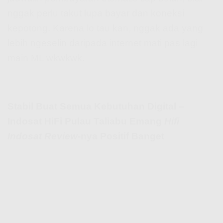
nggak perlu takut lupa bayar dan koneksi
kepotong. Karena lo tau kan, nggak ada yang
lebih ngeselin daripada internet mati pas lagi
main ML wkwkwk.
Stabil Buat Semua Kebutuhan Digital –
Indosat HiFi Pulau Taliabu Emang
Hifi
Indosat Review
-nya Positif Banget