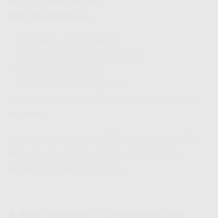
Rp1.375.000/6 bulan
Rp2.750.000/tahun
✅ Unlimited up to 50 Mbps
✅ WiFi router & instalasi include
✅ Ideal buat 2-5 device
✅ Cocok buat keluarga kecil
✅
Hifi Indosat Review
-nya banyak yang puas
beneran!
Lo bisa
daftar Indosat Hifi
ini kalo ngerasa 30
Mbps kurang greget. Pas buat streaming,
kerjaan, dan gaming ringan.
🔹 Paket 100 Mbps – Lari Kenceng, Anti