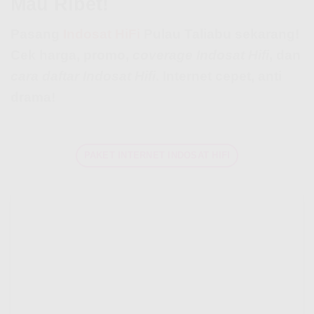
Mau Ribet!
Pasang
Indosat HiFi
Pulau Taliabu sekarang!
Cek harga, promo,
coverage Indosat Hifi
, dan
cara daftar Indosat Hifi
. Internet cepet, anti
drama!
PAKET INTERNET INDOSAT HIFI