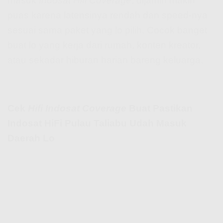
masuk
Indosat Hifi Coverage
, dijamin makin
puas karena latensinya rendah dan speed-nya
sesuai sama paket yang lo pilih. Cocok banget
buat lo yang kerja dari rumah, konten kreator,
atau sekadar hiburan harian bareng keluarga.
Cek
Hifi Indosat Coverage
Buat Pastikan
Indosat HiFi Pulau Taliabu Udah Masuk
Daerah Lo