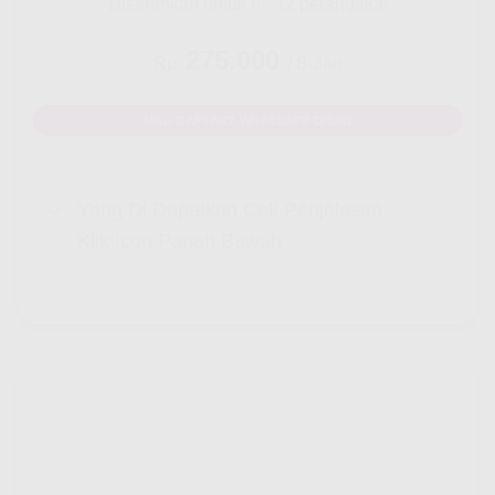
Disarankan untuk 8 - 12 perangakat
275.000
Rp.
/ Bulan
MAU DAFTAR? WHATSAPP DISINI
Yang Di Dapatkan Cek Penjelasan
Klik Icon Panah Bawah