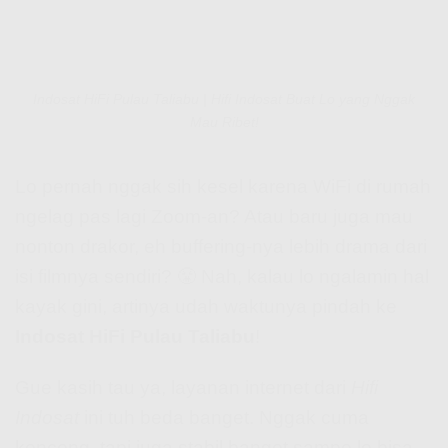
Indosat HiFi Pulau Taliabu | Hifi Indosat Buat Lo yang Nggak
Mau Ribet!
Lo pernah nggak sih kesel karena WiFi di rumah
ngelag pas lagi Zoom-an? Atau baru juga mau
nonton drakor, eh buffering-nya lebih drama dari
isi filmnya sendiri? 😤 Nah, kalau lo ngalamin hal
kayak gini, artinya udah waktunya pindah ke
Indosat HiFi Pulau Taliabu
!
Gue kasih tau ya, layanan internet dari
Hifi
Indosat
ini tuh beda banget. Nggak cuma
kenceng, tapi juga stabil banget sampe lo bisa