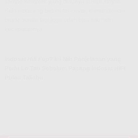
sampe komplek yang dulunya susah sinyal.
Kalo sekarang belum ter-cover, kemungkinan
besar bentar lagi juga udah bisa nikmatin
kecepatannya.
Indosat Hifi Fup
? Ini Nih Penjelasan yang
Perlu Lo Tau Sebelum Pasang Indosat HiFi
Pulau Taliabu