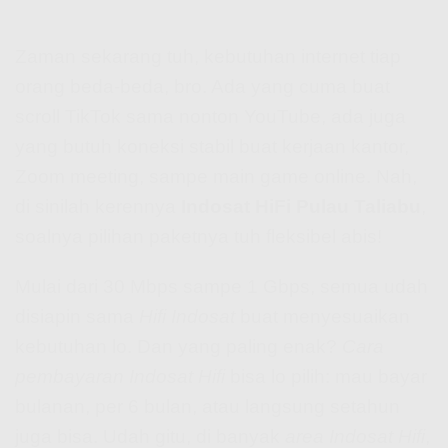
Zaman sekarang tuh, kebutuhan internet tiap
orang beda-beda, bro. Ada yang cuma buat
scroll TikTok sama nonton YouTube, ada juga
yang butuh koneksi stabil buat kerjaan kantor,
Zoom meeting, sampe main game online. Nah,
di sinilah kerennya
Indosat HiFi Pulau Taliabu
,
soalnya pilihan paketnya tuh fleksibel abis!
Mulai dari 30 Mbps sampe 1 Gbps, semua udah
disiapin sama
Hifi Indosat
buat menyesuaikan
kebutuhan lo. Dan yang paling enak?
Cara
pembayaran Indosat Hifi
bisa lo pilih: mau bayar
bulanan, per 6 bulan, atau langsung setahun
juga bisa. Udah gitu, di banyak
area Indosat Hifi
,