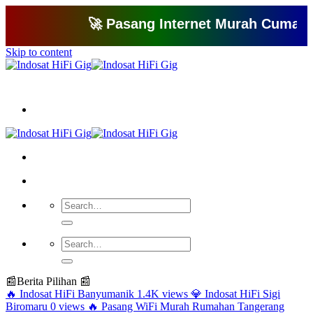
🚀 Pasang Internet Murah Cuma 150 Ri
Skip to content
Bagikan artikel ini agar yang lain juga mengetahui apa yang Anda tahu
📰
Berita Pilihan 📰
🔥
Indosat HiFi Banyumanik
1.4K views
💎
Indosat HiFi Sigi
Biromaru
0 views
🔥
Pasang WiFi Murah Rumahan Tangerang