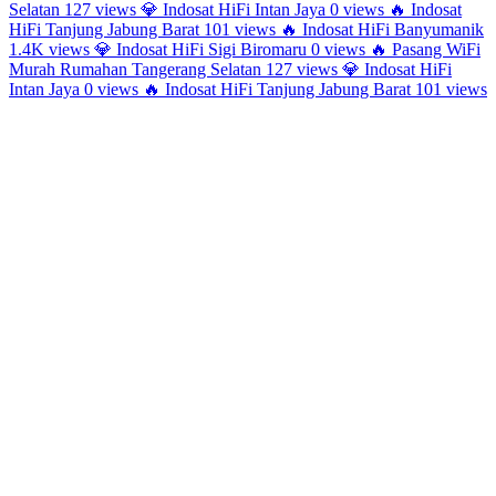
Selatan
127 views
💎
Indosat HiFi Intan Jaya
0 views
🔥
Indosat
HiFi Tanjung Jabung Barat
101 views
🔥
Indosat HiFi Banyumanik
1.4K views
💎
Indosat HiFi Sigi Biromaru
0 views
🔥
Pasang WiFi
Murah Rumahan Tangerang Selatan
127 views
💎
Indosat HiFi
Intan Jaya
0 views
🔥
Indosat HiFi Tanjung Jabung Barat
101 views