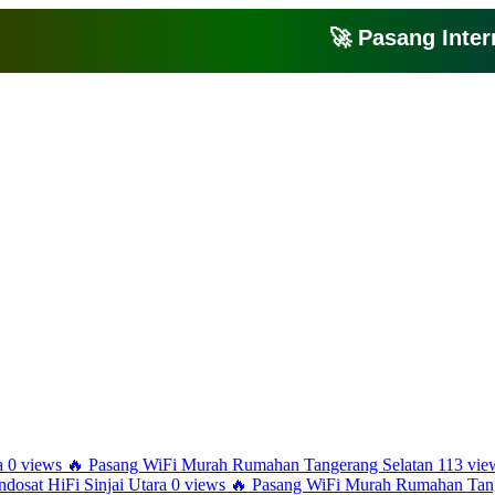
🚀 Pasang Internet 
Bagikan artikel ini agar yang lain juga mengetahui apa yang Anda tahu
a
0 views
🔥
Pasang WiFi Murah Rumahan Tangerang Selatan
113 vie
ndosat HiFi Sinjai Utara
0 views
🔥
Pasang WiFi Murah Rumahan Tang