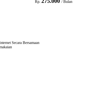
275.000
Rp.
/ Bulan
nternet Secara Bersamaan
emakaian