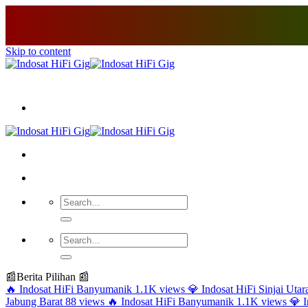
Skip to content
📰
Berita Pilihan 📰
🔥
Indosat HiFi Banyumanik
1.1K views
💎
Indosat HiFi Sinjai Utar
Jabung Barat
88 views
🔥
Indosat HiFi Banyumanik
1.1K views
💎
I