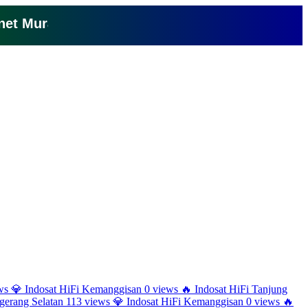
Murah Cuma 150 Ribu Perbulan Klik Disini
ws
💎
Indosat HiFi Kemanggisan
0 views
🔥
Indosat HiFi Tanjung
erang Selatan
113 views
💎
Indosat HiFi Kemanggisan
0 views
🔥