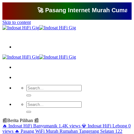
🚀 Pasang Internet Murah Cuma 150 Ri
Skip to content
Bagikan artikel ini agar yang lain juga mengetahui apa yang Anda tahu
📰
Berita Pilihan 📰
🔥
Indosat HiFi Banyumanik
1.4K views
💎
Indosat HiFi Lebong
0
views
🔥
Pasang WiFi Murah Rumahan Tangerang Selatan
122