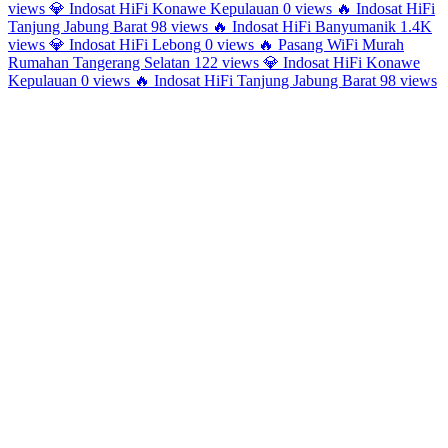
views
💎
Indosat HiFi Konawe Kepulauan
0 views
🔥
Indosat HiFi
Tanjung Jabung Barat
98 views
🔥
Indosat HiFi Banyumanik
1.4K
views
💎
Indosat HiFi Lebong
0 views
🔥
Pasang WiFi Murah
Rumahan Tangerang Selatan
122 views
💎
Indosat HiFi Konawe
Kepulauan
0 views
🔥
Indosat HiFi Tanjung Jabung Barat
98 views