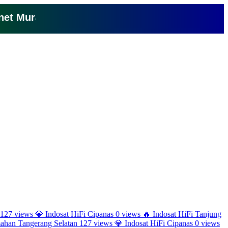
 Murah Cuma 150 Ribu Perbulan Klik Disini
127 views
💎
Indosat HiFi Cipanas
0 views
🔥
Indosat HiFi Tanjung
han Tangerang Selatan
127 views
💎
Indosat HiFi Cipanas
0 views