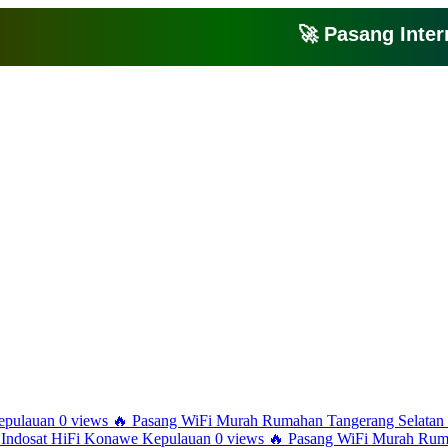
🚀 Pasang Internet
Bagikan artikel ini agar yang lain juga mengetahui apa yang Anda tahu
epulauan
0 views
🔥
Pasang WiFi Murah Rumahan Tangerang Selatan
Indosat HiFi Konawe Kepulauan
0 views
🔥
Pasang WiFi Murah Ruma