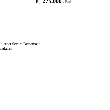
275.000
Rp.
/ Bulan
nternet Secara Bersamaan
emakaian