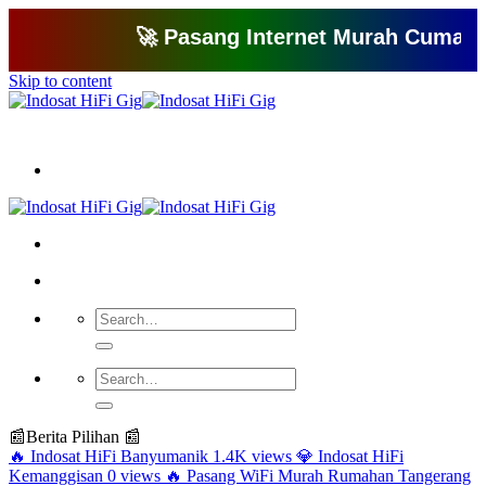
🚀 Pasang Internet Murah Cuma 150 Ri
Skip to content
Bagikan artikel ini agar yang lain juga mengetahui apa yang Anda tahu
📰
Berita Pilihan 📰
🔥
Indosat HiFi Banyumanik
1.4K views
💎
Indosat HiFi
Kemanggisan
0 views
🔥
Pasang WiFi Murah Rumahan Tangerang