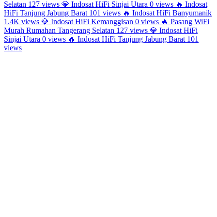
Selatan
127 views
💎
Indosat HiFi Sinjai Utara
0 views
🔥
Indosat
HiFi Tanjung Jabung Barat
101 views
🔥
Indosat HiFi Banyumanik
1.4K views
💎
Indosat HiFi Kemanggisan
0 views
🔥
Pasang WiFi
Murah Rumahan Tangerang Selatan
127 views
💎
Indosat HiFi
Sinjai Utara
0 views
🔥
Indosat HiFi Tanjung Jabung Barat
101
views