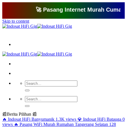
🚀 Pasang Internet Murah Cuma 150 Ri
Skip to content
Bagikan artikel ini agar yang lain juga mengetahui apa yang Anda tahu
📰
Berita Pilihan 📰
🔥
Indosat HiFi Banyumanik
1.3K views
💎
Indosat HiFi Batauga
0
views
🔥
Pasang WiFi Murah Rumahan Tangerang Selatan
128