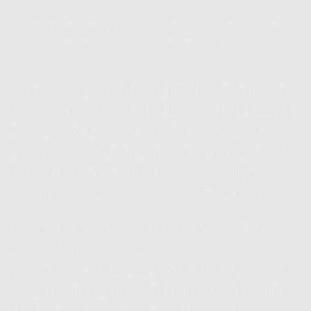
Stabil Buat Semua Kebutuhan Digital – Indosat HiFi Sipirok
Emang Hifi Indosat Review-nya Positif Banget
Dari semua provider yang ada, banyak orang
sekarang mulai pindah ke
Indosat HiFi Sipirok
.
Alasannya? Karena
Hifi Indosat review
dari
user-user sebelumnya emang mayoritas positif
banget. Rata-rata bilang koneksi stabil, jarang
gangguan, dan customer service-nya responsif.
Apalagi kalau lo tinggal di wilayah yang udah
masuk
Indosat Hifi Coverage
, dijamin makin
puas karena latensinya rendah dan speed-nya
sesuai sama paket yang lo pilih. Cocok banget