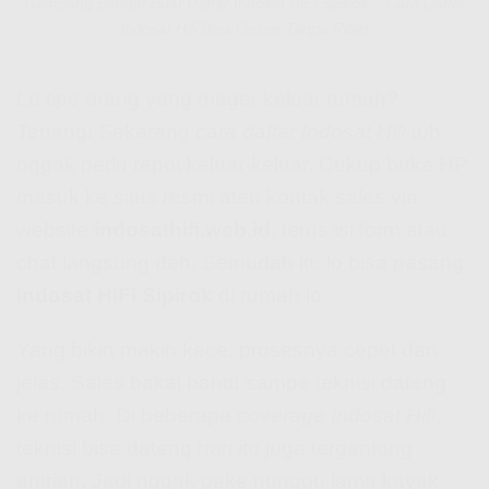
Gampang Banget Buat Daftar Indosat HiFi Sipirok – Cara Daftar
Indosat Hifi Bisa Online Tanpa Ribet
Lo tipe orang yang mager keluar rumah?
Tenang! Sekarang
cara daftar Indosat Hifi
tuh
nggak perlu repot keluar-keluar. Cukup buka HP,
masuk ke situs resmi atau kontak sales via
website
indosathifi.web.id
, terus isi form atau
chat langsung deh. Semudah itu lo bisa pasang
Indosat HiFi Sipirok
di rumah lo.
Yang bikin makin kece, prosesnya cepet dan
jelas. Sales bakal bantu sampe teknisi dateng
ke rumah. Di beberapa
coverage Indosat Hifi
,
teknisi bisa dateng hari itu juga tergantung
antrian. Jadi nggak pake nunggu lama kayak