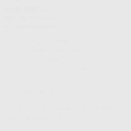
Rp345.000/bulan
Rp1.725.000/6 bulan
Rp3.450.000/tahun
✅ Unlimited up to 100 Mbps
✅ Termasuk WiFi router dan biaya instalasi
✅ Ideal buat 2-7 device
✅ Tambahan: CATCHPLAY+ Lite
✅ Online meeting + streaming + gaming aman!
Buat lo yang banyak kerja remote atau bisnis
online, paket ini tuh andalan banget.
Coverage
Indosat Hifi
juga udah makin luas kok, jadi
tinggal cek lokasi lo aja.