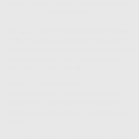
Kenalan Sama Indosat HiFi Sipirok – Indosat Hifi Adalah Solusi
Buat Kebutuhan Internet Lo
Jadi, apa sih sebenernya
Indosat HiFi Sipirok
itu? Nah, buat lo yang belum tau,
Indosat Hifi
adalah layanan internet rumah dari Indosat yang
pake teknologi fiber optik. Alias: kencengnya
bukan kaleng-kaleng, bro! 😎
Layanan ini cocok banget buat semua
kebutuhan digital lo – dari scrolling socmed,
streaming 4K, sampe video call tanpa putus
nyambung kayak hubungan lo yang kemaren itu
wkwkwk.
Plus, area
Indosat Hifi Coverage
makin luas tiap