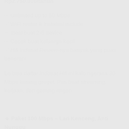
Rp2.750.000/tahun
✅ Unlimited up to 50 Mbps
✅ WiFi router & instalasi include
✅ Ideal buat 2-5 device
✅ Cocok buat keluarga kecil
✅
Hifi Indosat Review
-nya banyak yang puas
beneran!
Lo bisa
daftar Indosat Hifi
ini kalo ngerasa 30
Mbps kurang greget. Pas buat streaming,
kerjaan, dan gaming ringan.
🔹 Paket 100 Mbps – Lari Kenceng, Anti
Nunggu