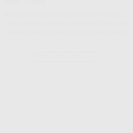
Mau Ribet!
Pasang
Indosat HiFi
Sipirok sekarang! Cek
harga, promo,
coverage Indosat Hifi
, dan
cara
daftar Indosat Hifi
. Internet cepet, anti drama!
PAKET INTERNET INDOSAT HIFI