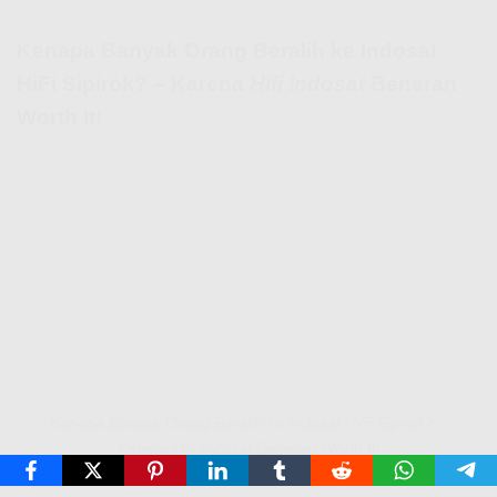
Kenapa Banyak Orang Beralih ke Indosat
HiFi Sipirok? – Karena
Hifi Indosat
Beneran
Worth It!
Kenapa Banyak Orang Beralih ke Indosat HiFi Sipirok? –
Karena Hifi Indosat Beneran Worth It!