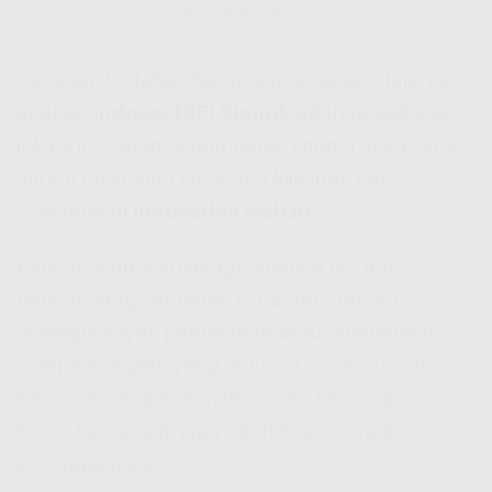
Udah Masuk Daerah Lo
Sebelum lo daftar dan pasang, pastiin dulu ya
apakah
Indosat HiFi Sipirok
udah tersedia di
lokasi lo. Caranya gampang, tinggal buka situs
hifi ioh co id
atau langsung klik form cek
coverage di
indosathifi.web.id
.
Biasanya area
coverage Indosat Hifi
terus
berkembang, terutama di daerah-daerah
strategis kayak perumahan baru, apartemen,
sampe komplek yang dulunya susah sinyal.
Kalo sekarang belum ter-cover, kemungkinan
besar bentar lagi juga udah bisa nikmatin
kecepatannya.