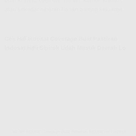
buat lo yang kerja dari rumah, konten kreator,
atau sekadar hiburan harian bareng keluarga.
Cek
Hifi Indosat Coverage
Buat Pastikan
Indosat HiFi Sipirok Udah Masuk Daerah Lo
Cek Hifi Indosat Coverage Buat Pastikan Indosat HiFi Sipirok