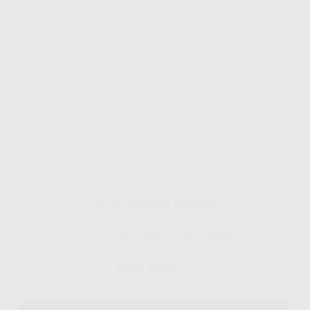
Gig HiFi Indosat 500 Mbps
Disarankan untuk 24 perangakat
655.000
Rp.
/ Bulan
MAU DAFTAR? WHATSAPP DISINI