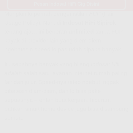
Pesan Indosat HiFi Gig Disini
Mungkin lo pernah denger istilah
FUP
(Fair
Usage Policy). Nah, di
Indosat HiFi Sipirok
,
tenang aja… ini beneran
unlimited
tanpa FUP
kayak di provider lain yang diem-diem
ngebatesin speed lo pas udah dipake banyak.
Itu sebabnya banyak yang bilang
Indosat Hifi
adalah
salah satu layanan internet rumah paling
fair dan jujur. Speed-nya tetep ngebut, nggak
dibatesin diam-diam, dan lo bisa pake
sepuasnya – entah buat kerjaan, hiburan,
bahkan smart home device juga bisa disambung
semua.