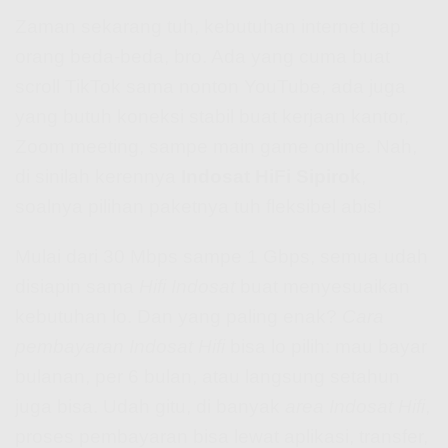
Zaman sekarang tuh, kebutuhan internet tiap
orang beda-beda, bro. Ada yang cuma buat
scroll TikTok sama nonton YouTube, ada juga
yang butuh koneksi stabil buat kerjaan kantor,
Zoom meeting, sampe main game online. Nah,
di sinilah kerennya
Indosat HiFi Sipirok
,
soalnya pilihan paketnya tuh fleksibel abis!
Mulai dari 30 Mbps sampe 1 Gbps, semua udah
disiapin sama
Hifi Indosat
buat menyesuaikan
kebutuhan lo. Dan yang paling enak?
Cara
pembayaran Indosat Hifi
bisa lo pilih: mau bayar
bulanan, per 6 bulan, atau langsung setahun
juga bisa. Udah gitu, di banyak
area Indosat Hifi
,
proses pembayaran bisa lewat aplikasi, transfer,