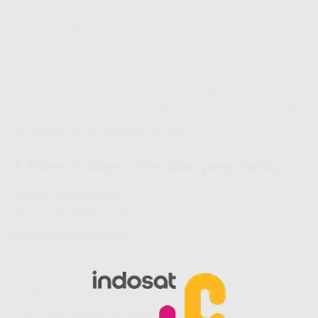
Paket Harga Indosat HiFi Sipirok – Harga Hifi Indosat yang
Masuk Akal Banget!
Oke, sekarang kita masuk ke bagian yang lo
tunggu-tunggu. Berapa sih harga paketnya? Nih
gw kasih list lengkapnya yaa 👇
🔹 Paket 30 Mbps – Pas Buat yang Santuy
Rp245.000/bulan
Rp1.225.000/6 bulan
Rp2.450.000/tahun
✅ Unlimited up to 30 Mbps
✅ WiFi router include
✅ Include biaya instalasi