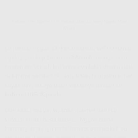
Indosat HiFi Sipirok | Hifi Indosat Buat Lo yang Nggak Mau
Ribet!
Lo pernah nggak sih kesel karena WiFi di rumah
ngelag pas lagi Zoom-an? Atau baru juga mau
nonton drakor, eh buffering-nya lebih drama dari
isi filmnya sendiri? 😤 Nah, kalau lo ngalamin hal
kayak gini, artinya udah waktunya pindah ke
Indosat HiFi Sipirok
!
Gue kasih tau ya, layanan internet dari
Hifi
Indosat
ini tuh beda banget. Nggak cuma
kenceng, tapi juga stabil banget sampe lo bisa
streaming, kerjaan numpuk, atau gaming berat