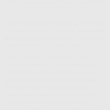
Sistem Pembayaran di Indosat HiFi Sipirok – Bayar Indosat Hifi
Bisa Lewat e-Wallet Sampe Minimarket
Urusan bayar-bayaran tuh kadang jadi hal ribet
buat sebagian orang. Tapi tenang,
Indosat HiFi
Sipirok
ngasih lo berbagai pilihan metode buat
bayar Indosat Hifi
yang super fleksibel.
Mau lewat mobile banking? Bisa. E-wallet?
Jalan. Minimarket deket rumah? Bisa juga! Di
Hifi Ioh
, sistem mereka udah sinkron sama
berbagai platform pembayaran, jadi lo tinggal
klik-klik doang. Enaknya lagi, lo juga bisa
jadwalin pembayaran otomatis tiap bulan, biar
nggak perlu takut lupa bayar dan koneksi
kepotong. Karena lo tau kan, nggak ada yang