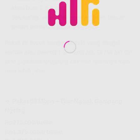
✅ Ideal buat 2-4 device
✅ Streaming, video call, sosmed jalan lancar
✅ Belum termasuk pajak ya gengs
Paket ini cocok banget buat lo yang tinggal
sendiri atau bareng 1-2 orang aja. Di
Hifi Ioh Co
Id
lo juga bisa langsung cek info resminya kalo
mau lebih jelas.
🔹 Paket 50 Mbps – Biar Nggak Gampang
Ngelag
Rp275.000/bulan
Rp1.375.000/6 bulan