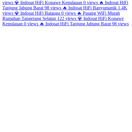
views
💎
Indosat HiFi Konawe Kepulauan
0 views
🔥
Indosat HiFi
Tanjung Jabung Barat
98 views
🔥
Indosat HiFi Banyumanik
1.4K
views
💎
Indosat HiFi Batauga
0 views
🔥
Pasang WiFi Murah
Rumahan Tangerang Selatan
122 views
💎
Indosat HiFi Konawe
Kepulauan
0 views
🔥
Indosat HiFi Tanjung Jabung Barat
98 views