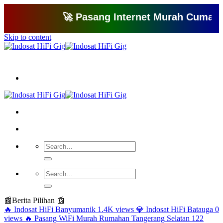
🚀 Pasang Internet Murah Cuma 150 Ri
Skip to content
Bagikan artikel ini agar yang lain juga mengetahui apa yang Anda tahu
📰
Berita Pilihan 📰
🔥
Indosat HiFi Banyumanik
1.4K views
💎
Indosat HiFi Batauga
0
views
🔥
Pasang WiFi Murah Rumahan Tangerang Selatan
122