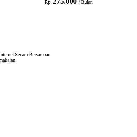
275.000
Rp.
/ Bulan
nternet Secara Bersamaan
emakaian