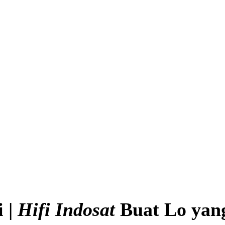
i |
Hifi Indosat
Buat Lo yan