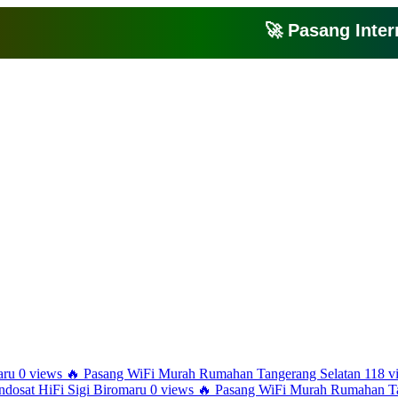
🚀 Pasang Internet 
Bagikan artikel ini agar yang lain juga mengetahui apa yang Anda tahu
aru
0 views
🔥
Pasang WiFi Murah Rumahan Tangerang Selatan
118 v
ndosat HiFi Sigi Biromaru
0 views
🔥
Pasang WiFi Murah Rumahan Ta