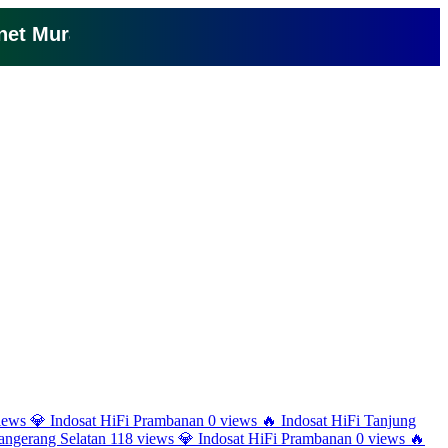
Murah Cuma 150 Ribu Perbulan Klik Disini
iews
💎
Indosat HiFi Prambanan
0 views
🔥
Indosat HiFi Tanjung
ngerang Selatan
118 views
💎
Indosat HiFi Prambanan
0 views
🔥