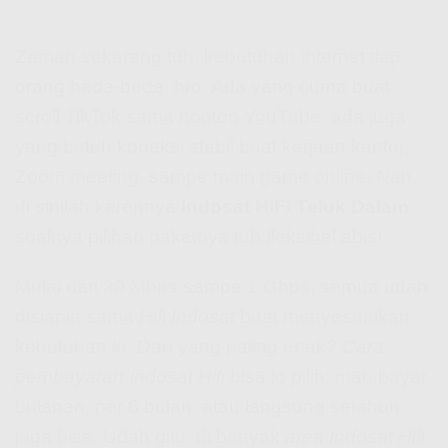
Zaman sekarang tuh, kebutuhan internet tiap
orang beda-beda, bro. Ada yang cuma buat
scroll TikTok sama nonton YouTube, ada juga
yang butuh koneksi stabil buat kerjaan kantor,
Zoom meeting, sampe main game online. Nah,
di sinilah kerennya
Indosat HiFi Teluk Dalam
,
soalnya pilihan paketnya tuh fleksibel abis!
Mulai dari 30 Mbps sampe 1 Gbps, semua udah
disiapin sama
Hifi Indosat
buat menyesuaikan
kebutuhan lo. Dan yang paling enak?
Cara
pembayaran Indosat Hifi
bisa lo pilih: mau bayar
bulanan, per 6 bulan, atau langsung setahun
juga bisa. Udah gitu, di banyak
area Indosat Hifi
,