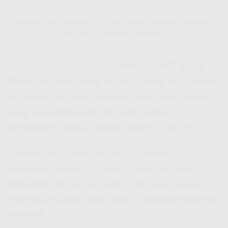
Kenalan Sama Indosat HiFi Teluk Dalam – Indosat Hifi Adalah
Solusi Buat Kebutuhan Internet Lo
Jadi, apa sih sebenernya
Indosat HiFi Teluk
Dalam
itu? Nah, buat lo yang belum tau,
Indosat
Hifi
adalah layanan internet rumah dari Indosat
yang pake teknologi fiber optik. Alias:
kencengnya bukan kaleng-kaleng, bro! 😎
Layanan ini cocok banget buat semua
kebutuhan digital lo – dari scrolling socmed,
streaming 4K, sampe video call tanpa putus
nyambung kayak hubungan lo yang kemaren itu
wkwkwk.