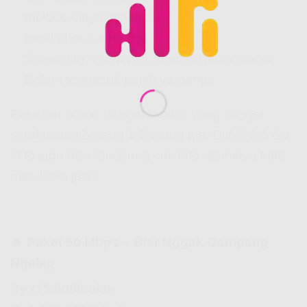
✅ Include biaya instalasi
✅ Ideal buat 2-4 device
✅ Streaming, video call, sosmed jalan lancar
✅ Belum termasuk pajak ya gengs
Paket ini cocok banget buat lo yang tinggal
sendiri atau bareng 1-2 orang aja. Di
Hifi Ioh Co
Id
lo juga bisa langsung cek info resminya kalo
mau lebih jelas.
🔹 Paket 50 Mbps – Biar Nggak Gampang
Ngelag
Rp275.000/bulan