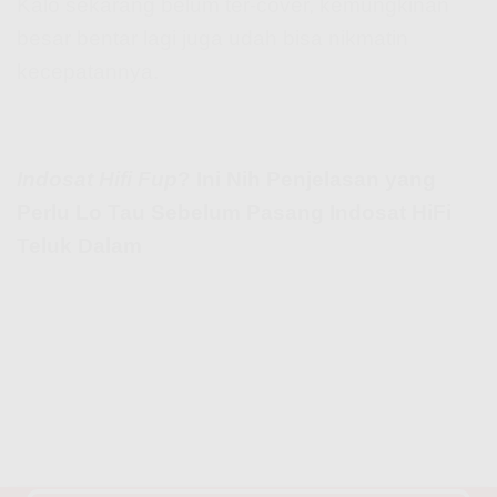
Kalo sekarang belum ter-cover, kemungkinan
besar bentar lagi juga udah bisa nikmatin
kecepatannya.
Indosat Hifi Fup
? Ini Nih Penjelasan yang
Perlu Lo Tau Sebelum Pasang Indosat HiFi
Teluk Dalam