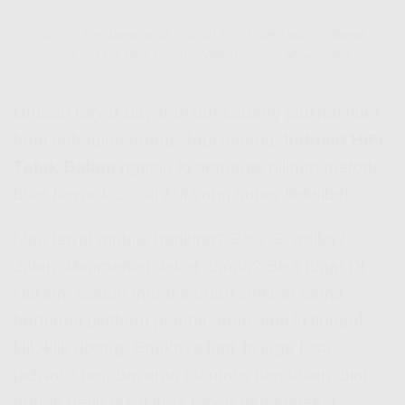
Sistem Pembayaran di Indosat HiFi Teluk Dalam – Bayar
Indosat Hifi Bisa Lewat e-Wallet Sampe Minimarket
Urusan bayar-bayaran tuh kadang jadi hal ribet
buat sebagian orang. Tapi tenang,
Indosat HiFi
Teluk Dalam
ngasih lo berbagai pilihan metode
buat
bayar Indosat Hifi
yang super fleksibel.
Mau lewat mobile banking? Bisa. E-wallet?
Jalan. Minimarket deket rumah? Bisa juga! Di
Hifi Ioh
, sistem mereka udah sinkron sama
berbagai platform pembayaran, jadi lo tinggal
klik-klik doang. Enaknya lagi, lo juga bisa
jadwalin pembayaran otomatis tiap bulan, biar
nggak perlu takut lupa bayar dan koneksi