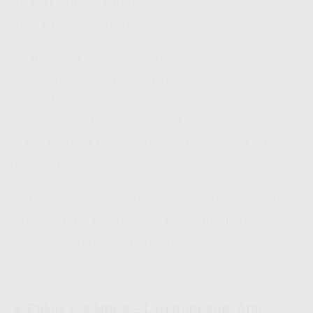
Rp1.375.000/6 bulan
Rp2.750.000/tahun
✅ Unlimited up to 50 Mbps
✅ WiFi router & instalasi include
✅ Ideal buat 2-5 device
✅ Cocok buat keluarga kecil
✅
Hifi Indosat Review
-nya banyak yang puas
beneran!
Lo bisa
daftar Indosat Hifi
ini kalo ngerasa 30
Mbps kurang greget. Pas buat streaming,
kerjaan, dan gaming ringan.
🔹 Paket 100 Mbps – Lari Kenceng, Anti