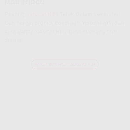
Mau Ribet!
Pasang
Indosat HiFi
Teluk Dalam sekarang!
Cek harga, promo,
coverage Indosat Hifi
, dan
cara daftar Indosat Hifi
. Internet cepet, anti
drama!
PAKET INTERNET INDOSAT HIFI