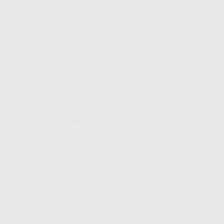
Gampang Banget Buat Daftar Indosat HiFi Teluk Dalam – Cara
Daftar Indosat Hifi Bisa Online Tanpa Ribet
Lo tipe orang yang mager keluar rumah?
Tenang! Sekarang
cara daftar Indosat Hifi
tuh
nggak perlu repot keluar-keluar. Cukup buka HP,
masuk ke situs resmi atau kontak sales via
website
indosathifi.web.id
, terus isi form atau
chat langsung deh. Semudah itu lo bisa pasang
Indosat HiFi Teluk Dalam
di rumah lo.
Yang bikin makin kece, prosesnya cepet dan
jelas. Sales bakal bantu sampe teknisi dateng
ke rumah. Di beberapa
coverage Indosat Hifi
,
teknisi bisa dateng hari itu juga tergantung