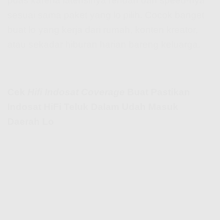
puas karena latensinya rendah dan speed-nya
sesuai sama paket yang lo pilih. Cocok banget
buat lo yang kerja dari rumah, konten kreator,
atau sekadar hiburan harian bareng keluarga.
Cek
Hifi Indosat Coverage
Buat Pastikan
Indosat HiFi Teluk Dalam Udah Masuk
Daerah Lo