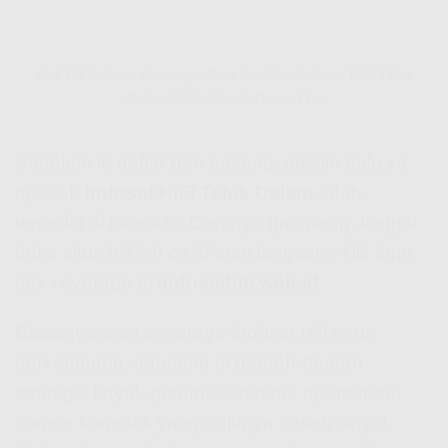
Cek Hifi Indosat Coverage Buat Pastikan Indosat HiFi Teluk
Dalam Udah Masuk Daerah Lo
Sebelum lo daftar dan pasang, pastiin dulu ya
apakah
Indosat HiFi Teluk Dalam
udah
tersedia di lokasi lo. Caranya gampang, tinggal
buka situs
hifi ioh co id
atau langsung klik form
cek coverage di
indosathifi.web.id
.
Biasanya area
coverage Indosat Hifi
terus
berkembang, terutama di daerah-daerah
strategis kayak perumahan baru, apartemen,
sampe komplek yang dulunya susah sinyal.