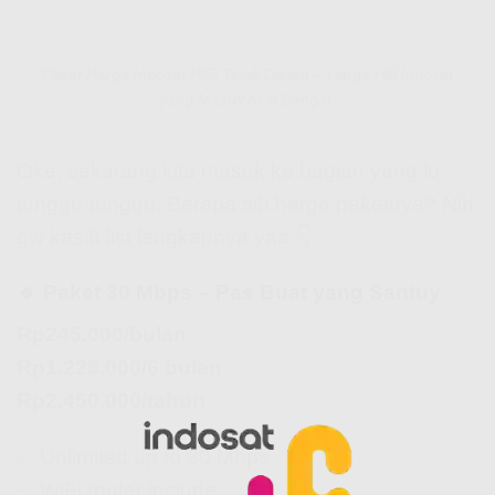
Paket Harga Indosat HiFi Teluk Dalam – Harga Hifi Indosat
yang Masuk Akal Banget!
Oke, sekarang kita masuk ke bagian yang lo
tunggu-tunggu. Berapa sih harga paketnya? Nih
gw kasih list lengkapnya yaa 👇
🔹 Paket 30 Mbps – Pas Buat yang Santuy
Rp245.000/bulan
Rp1.225.000/6 bulan
Rp2.450.000/tahun
✅ Unlimited up to 30 Mbps
✅ WiFi router include