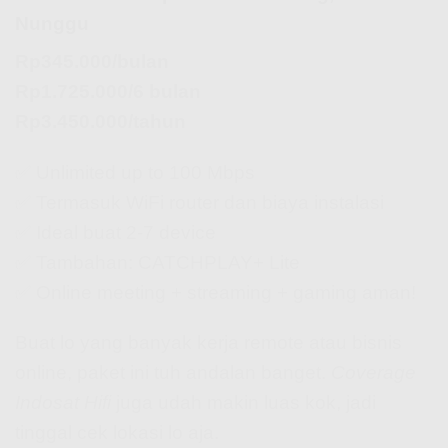
Nunggu
Rp345.000/bulan
Rp1.725.000/6 bulan
Rp3.450.000/tahun
✅ Unlimited up to 100 Mbps
✅ Termasuk WiFi router dan biaya instalasi
✅ Ideal buat 2-7 device
✅ Tambahan: CATCHPLAY+ Lite
✅ Online meeting + streaming + gaming aman!
Buat lo yang banyak kerja remote atau bisnis
online, paket ini tuh andalan banget.
Coverage
Indosat Hifi
juga udah makin luas kok, jadi
tinggal cek lokasi lo aja.