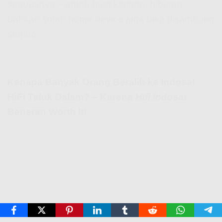
sepuasnya – entah buat kerjaan, hiburan,
bahkan smart home device juga bisa disambung
semua.
Kenapa Banyak Orang Beralih ke Indosat
HiFi Teluk Dalam? – Karena
Hifi Indosat
Beneran Worth It!