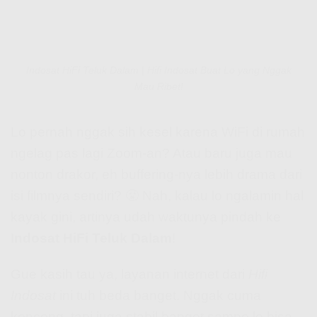
Indosat HiFi Teluk Dalam | Hifi Indosat Buat Lo yang Nggak
Mau Ribet!
Lo pernah nggak sih kesel karena WiFi di rumah
ngelag pas lagi Zoom-an? Atau baru juga mau
nonton drakor, eh buffering-nya lebih drama dari
isi filmnya sendiri? 😤 Nah, kalau lo ngalamin hal
kayak gini, artinya udah waktunya pindah ke
Indosat HiFi Teluk Dalam
!
Gue kasih tau ya, layanan internet dari
Hifi
Indosat
ini tuh beda banget. Nggak cuma
kenceng, tapi juga stabil banget sampe lo bisa