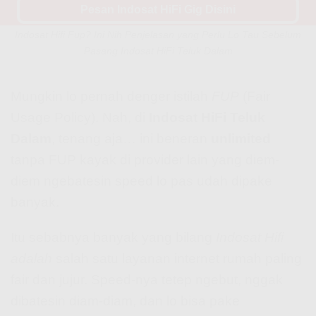
Pesan Indosat HiFi Gig Disini
Indosat Hifi Fup? Ini Nih Penjelasan yang Perlu Lo Tau Sebelum
Pasang Indosat HiFi Teluk Dalam
Mungkin lo pernah denger istilah
FUP
(Fair
Usage Policy). Nah, di
Indosat HiFi Teluk
Dalam
, tenang aja… ini beneran
unlimited
tanpa FUP kayak di provider lain yang diem-
diem ngebatesin speed lo pas udah dipake
banyak.
Itu sebabnya banyak yang bilang
Indosat Hifi
adalah
salah satu layanan internet rumah paling
fair dan jujur. Speed-nya tetep ngebut, nggak
dibatesin diam-diam, dan lo bisa pake