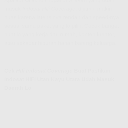
Apalagi kalau lo tinggal di wilayah yang udah
masuk
Indosat Hifi Coverage
, dijamin makin
puas karena latensinya rendah dan speed-nya
sesuai sama paket yang lo pilih. Cocok banget
buat lo yang kerja dari rumah, konten kreator,
atau sekadar hiburan harian bareng keluarga.
Cek
Hifi Indosat Coverage
Buat Pastikan
Indosat HiFi Utan Kayu Utara Udah Masuk
Daerah Lo