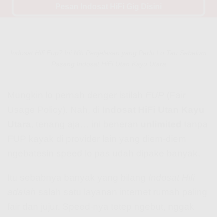
Pesan Indosat HiFi Gig Disini
Indosat Hifi Fup? Ini Nih Penjelasan yang Perlu Lo Tau Sebelum
Pasang Indosat HiFi Utan Kayu Utara
Mungkin lo pernah denger istilah
FUP
(Fair
Usage Policy). Nah, di
Indosat HiFi Utan Kayu
Utara
, tenang aja… ini beneran
unlimited
tanpa
FUP kayak di provider lain yang diem-diem
ngebatesin speed lo pas udah dipake banyak.
Itu sebabnya banyak yang bilang
Indosat Hifi
adalah
salah satu layanan internet rumah paling
fair dan jujur. Speed-nya tetep ngebut, nggak