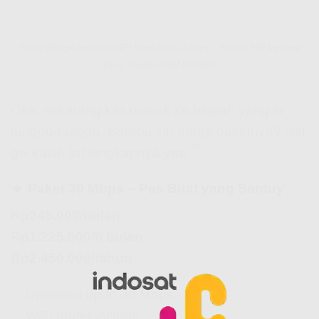
Paket Harga Indosat HiFi Utan Kayu Utara – Harga Hifi Indosat
yang Masuk Akal Banget!
Oke, sekarang kita masuk ke bagian yang lo
tunggu-tunggu. Berapa sih harga paketnya? Nih
gw kasih list lengkapnya yaa 👇
🔹 Paket 30 Mbps – Pas Buat yang Santuy
Rp245.000/bulan
Rp1.225.000/6 bulan
Rp2.450.000/tahun
✅ Unlimited up to 30 Mbps
✅ WiFi router include