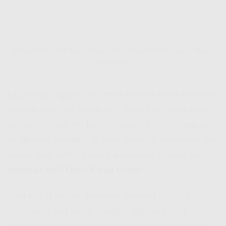
Indosat HiFi Utan Kayu Utara | Hifi Indosat Buat Lo yang Nggak
Mau Ribet!
Lo pernah nggak sih kesel karena WiFi di rumah
ngelag pas lagi Zoom-an? Atau baru juga mau
nonton drakor, eh buffering-nya lebih drama dari
isi filmnya sendiri? 😤 Nah, kalau lo ngalamin hal
kayak gini, artinya udah waktunya pindah ke
Indosat HiFi Utan Kayu Utara
!
Gue kasih tau ya, layanan internet dari
Hifi
Indosat
ini tuh beda banget. Nggak cuma
kenceng, tapi juga stabil banget sampe lo bisa