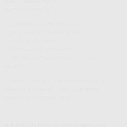
Rp1.375.000/6 bulan
Rp2.750.000/tahun
✅ Unlimited up to 50 Mbps
✅ WiFi router & instalasi include
✅ Ideal buat 2-5 device
✅ Cocok buat keluarga kecil
✅
Hifi Indosat Review
-nya banyak yang puas
beneran!
Lo bisa
daftar Indosat Hifi
ini kalo ngerasa 30
Mbps kurang greget. Pas buat streaming,
kerjaan, dan gaming ringan.
🔹 Paket 100 Mbps – Lari Kenceng, Anti