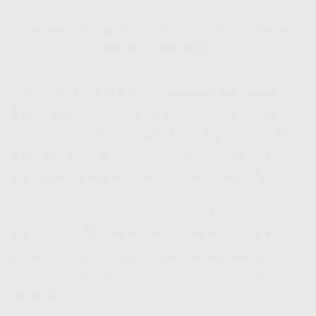
Kenalan Sama Indosat HiFi Utan Kayu Utara – Indosat Hifi
Adalah Solusi Buat Kebutuhan Internet Lo
Jadi, apa sih sebenernya
Indosat HiFi Utan
Kayu Utara
itu? Nah, buat lo yang belum tau,
Indosat Hifi
adalah layanan internet rumah dari
Indosat yang pake teknologi fiber optik. Alias:
kencengnya bukan kaleng-kaleng, bro! 😎
Layanan ini cocok banget buat semua
kebutuhan digital lo – dari scrolling socmed,
streaming 4K, sampe video call tanpa putus
nyambung kayak hubungan lo yang kemaren itu
wkwkwk.