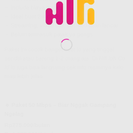
✅ Include biaya instalasi
✅ Ideal buat 2-4 device
✅ Streaming, video call, sosmed jalan lancar
✅ Belum termasuk pajak ya gengs
Paket ini cocok banget buat lo yang tinggal
sendiri atau bareng 1-2 orang aja. Di
Hifi Ioh Co
Id
lo juga bisa langsung cek info resminya kalo
mau lebih jelas.
🔹 Paket 50 Mbps – Biar Nggak Gampang
Ngelag
Rp275.000/bulan