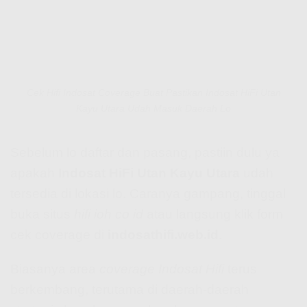
Cek Hifi Indosat Coverage Buat Pastikan Indosat HiFi Utan
Kayu Utara Udah Masuk Daerah Lo
Sebelum lo daftar dan pasang, pastiin dulu ya
apakah
Indosat HiFi Utan Kayu Utara
udah
tersedia di lokasi lo. Caranya gampang, tinggal
buka situs
hifi ioh co id
atau langsung klik form
cek coverage di
indosathifi.web.id
.
Biasanya area
coverage Indosat Hifi
terus
berkembang, terutama di daerah-daerah