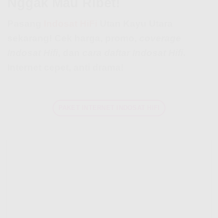
Nggak Mau Ribet!
Pasang
Indosat HiFi
Utan Kayu Utara
sekarang! Cek harga, promo,
coverage
Indosat Hifi
, dan
cara daftar Indosat Hifi
.
Internet cepet, anti drama!
PAKET INTERNET INDOSAT HIFI