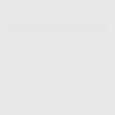
Disarankan untuk 8 - 12 perangakat
275.000
Rp.
/ Bulan
MAU DAFTAR? WHATSAPP DISINI
Yang Di Dapatkan Cek Penjelasan
Klik Icon Panah Bawah