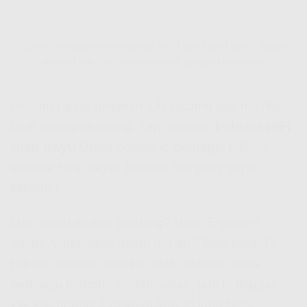
Sistem Pembayaran di Indosat HiFi Utan Kayu Utara – Bayar
Indosat Hifi Bisa Lewat e-Wallet Sampe Minimarket
Urusan bayar-bayaran tuh kadang jadi hal ribet
buat sebagian orang. Tapi tenang,
Indosat HiFi
Utan Kayu Utara
ngasih lo berbagai pilihan
metode buat
bayar Indosat Hifi
yang super
fleksibel.
Mau lewat mobile banking? Bisa. E-wallet?
Jalan. Minimarket deket rumah? Bisa juga! Di
Hifi Ioh
, sistem mereka udah sinkron sama
berbagai platform pembayaran, jadi lo tinggal
klik-klik doang. Enaknya lagi, lo juga bisa