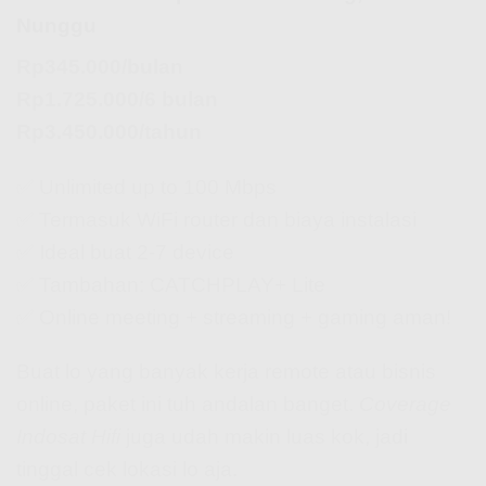
Nunggu
Rp345.000/bulan
Rp1.725.000/6 bulan
Rp3.450.000/tahun
✅ Unlimited up to 100 Mbps
✅ Termasuk WiFi router dan biaya instalasi
✅ Ideal buat 2-7 device
✅ Tambahan: CATCHPLAY+ Lite
✅ Online meeting + streaming + gaming aman!
Buat lo yang banyak kerja remote atau bisnis
online, paket ini tuh andalan banget.
Coverage
Indosat Hifi
juga udah makin luas kok, jadi
tinggal cek lokasi lo aja.