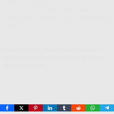
dibatesin diam-diam, dan lo bisa pake
sepuasnya – entah buat kerjaan, hiburan,
bahkan smart home device juga bisa disambung
semua.
Kenapa Banyak Orang Beralih ke Indosat
HiFi Utan Kayu Utara? – Karena
Hifi Indosat
Beneran Worth It!