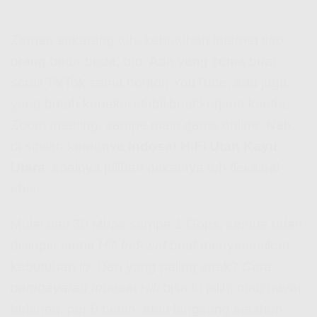
Zaman sekarang tuh, kebutuhan internet tiap
orang beda-beda, bro. Ada yang cuma buat
scroll TikTok sama nonton YouTube, ada juga
yang butuh koneksi stabil buat kerjaan kantor,
Zoom meeting, sampe main game online. Nah,
di sinilah kerennya
Indosat HiFi Utan Kayu
Utara
, soalnya pilihan paketnya tuh fleksibel
abis!
Mulai dari 30 Mbps sampe 1 Gbps, semua udah
disiapin sama
Hifi Indosat
buat menyesuaikan
kebutuhan lo. Dan yang paling enak?
Cara
pembayaran Indosat Hifi
bisa lo pilih: mau bayar
bulanan, per 6 bulan, atau langsung setahun