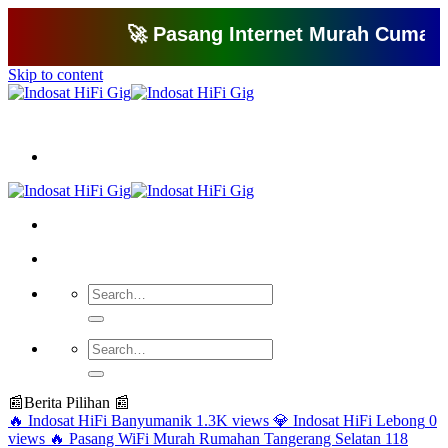
🚀 Pasang Internet Murah Cuma 150 Ri
Skip to content
Bagikan artikel ini agar yang lain juga mengetahui apa yang Anda tahu
📰
Berita Pilihan 📰
🔥
Indosat HiFi Banyumanik
1.3K views
💎
Indosat HiFi Lebong
0
views
🔥
Pasang WiFi Murah Rumahan Tangerang Selatan
118