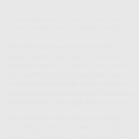
Gampang Banget Buat Daftar Indosat HiFi Nusa Tenggara
Timur – Cara Daftar Indosat Hifi Bisa Online Tanpa Ribet
Lo tipe orang yang mager keluar rumah?
Tenang! Sekarang
cara daftar Indosat Hifi
tuh
nggak perlu repot keluar-keluar. Cukup buka HP,
masuk ke situs resmi atau kontak sales via
website
indosathifi.web.id
, terus isi form atau
chat langsung deh. Semudah itu lo bisa pasang
Indosat HiFi Nusa Tenggara Timur
di rumah lo.
Yang bikin makin kece, prosesnya cepet dan
jelas. Sales bakal bantu sampe teknisi dateng
ke rumah. Di beberapa
coverage Indosat Hifi
,