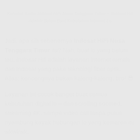
Kenalan Sama Indosat HiFi Nusa Tenggara Timur – Indosat Hifi
Adalah Solusi Buat Kebutuhan Internet Lo
Jadi, apa sih sebenernya
Indosat HiFi Nusa
Tenggara Timur
itu? Nah, buat lo yang belum
tau,
Indosat Hifi
adalah layanan internet rumah
dari Indosat yang pake teknologi fiber optik.
Alias: kencengnya bukan kaleng-kaleng, bro! 😎
Layanan ini cocok banget buat semua
kebutuhan digital lo – dari scrolling socmed,
streaming 4K, sampe video call tanpa putus
nyambung kayak hubungan lo yang kemaren itu
wkwkwk.