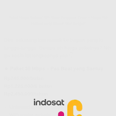
Paket Harga Indosat HiFi Nusa Tenggara Timur – Harga Hifi
Indosat yang Masuk Akal Banget!
Oke, sekarang kita masuk ke bagian yang lo
tunggu-tunggu. Berapa sih harga paketnya? Nih
gw kasih list lengkapnya yaa 👇
🔹 Paket 30 Mbps – Pas Buat yang Santuy
Rp245.000/bulan
Rp1.225.000/6 bulan
Rp2.450.000/tahun
✅ Unlimited up to 30 Mbps
✅ WiFi router include