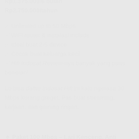
Rp1.375.000/6 bulan
Rp2.750.000/tahun
✅ Unlimited up to 50 Mbps
✅ WiFi router & instalasi include
✅ Ideal buat 2-5 device
✅ Cocok buat keluarga kecil
✅
Hifi Indosat Review
-nya banyak yang puas
beneran!
Lo bisa
daftar Indosat Hifi
ini kalo ngerasa 30
Mbps kurang greget. Pas buat streaming,
kerjaan, dan gaming ringan.
🔹 Paket 100 Mbps – Lari Kenceng, Anti