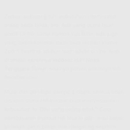
Zaman sekarang tuh, kebutuhan internet tiap
orang beda-beda, bro. Ada yang cuma buat
scroll TikTok sama nonton YouTube, ada juga
yang butuh koneksi stabil buat kerjaan kantor,
Zoom meeting, sampe main game online. Nah,
di sinilah kerennya
Indosat HiFi Nusa
Tenggara Timur
, soalnya pilihan paketnya tuh
fleksibel abis!
Mulai dari 30 Mbps sampe 1 Gbps, semua udah
disiapin sama
Hifi Indosat
buat menyesuaikan
kebutuhan lo. Dan yang paling enak?
Cara
pembayaran Indosat Hifi
bisa lo pilih: mau bayar
bulanan, per 6 bulan, atau langsung setahun