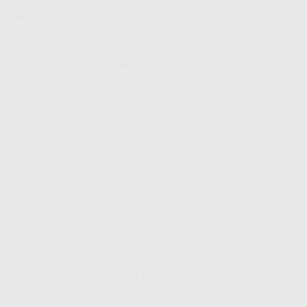
Nunggu
Rp345.000/bulan
Rp1.725.000/6 bulan
Rp3.450.000/tahun
✅ Unlimited up to 100 Mbps
✅ Termasuk WiFi router dan biaya instalasi
✅ Ideal buat 2-7 device
✅ Tambahan: CATCHPLAY+ Lite
✅ Online meeting + streaming + gaming aman!
Buat lo yang banyak kerja remote atau bisnis
online, paket ini tuh andalan banget.
Coverage
Indosat Hifi
juga udah makin luas kok, jadi
tinggal cek lokasi lo aja.