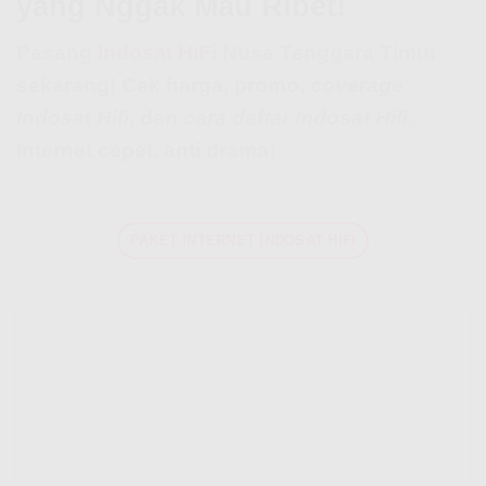
yang Nggak Mau Ribet!
Pasang
Indosat HiFi
Nusa Tenggara Timur
sekarang! Cek harga, promo,
coverage
Indosat Hifi
, dan
cara daftar Indosat Hifi
.
Internet cepet, anti drama!
PAKET INTERNET INDOSAT HIFI