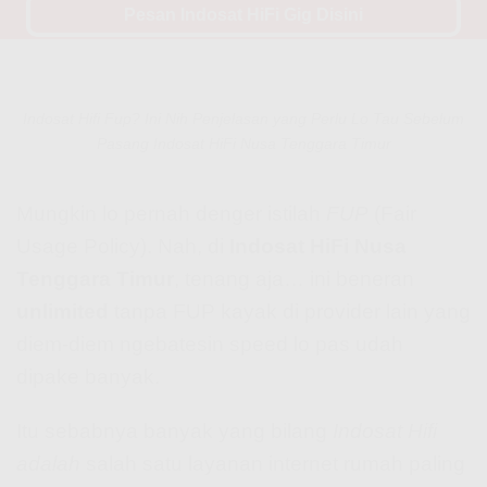
Pesan Indosat HiFi Gig Disini
Indosat Hifi Fup? Ini Nih Penjelasan yang Perlu Lo Tau Sebelum
Pasang Indosat HiFi Nusa Tenggara Timur
Mungkin lo pernah denger istilah
FUP
(Fair
Usage Policy). Nah, di
Indosat HiFi Nusa
Tenggara Timur
, tenang aja… ini beneran
unlimited
tanpa FUP kayak di provider lain yang
diem-diem ngebatesin speed lo pas udah
dipake banyak.
Itu sebabnya banyak yang bilang
Indosat Hifi
adalah
salah satu layanan internet rumah paling