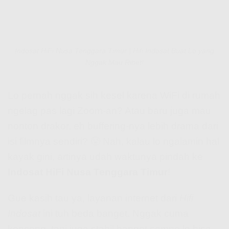
Indosat HiFi Nusa Tenggara Timur | Hifi Indosat Buat Lo yang
Nggak Mau Ribet!
Lo pernah nggak sih kesel karena WiFi di rumah
ngelag pas lagi Zoom-an? Atau baru juga mau
nonton drakor, eh buffering-nya lebih drama dari
isi filmnya sendiri? 😤 Nah, kalau lo ngalamin hal
kayak gini, artinya udah waktunya pindah ke
Indosat HiFi Nusa Tenggara Timur
!
Gue kasih tau ya, layanan internet dari
Hifi
Indosat
ini tuh beda banget. Nggak cuma
kenceng, tapi juga stabil banget sampe lo bisa