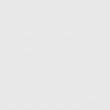
Sistem Pembayaran di Indosat HiFi Nusa Tenggara Timur –
Bayar Indosat Hifi Bisa Lewat e-Wallet Sampe Minimarket
Urusan bayar-bayaran tuh kadang jadi hal ribet
buat sebagian orang. Tapi tenang,
Indosat HiFi
Nusa Tenggara Timur
ngasih lo berbagai
pilihan metode buat
bayar Indosat Hifi
yang
super fleksibel.
Mau lewat mobile banking? Bisa. E-wallet?
Jalan. Minimarket deket rumah? Bisa juga! Di
Hifi Ioh
, sistem mereka udah sinkron sama
berbagai platform pembayaran, jadi lo tinggal
klik-klik doang. Enaknya lagi, lo juga bisa