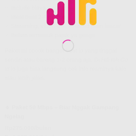
✅ Include biaya instalasi
✅ Ideal buat 2-4 device
✅ Streaming, video call, sosmed jalan lancar
✅ Belum termasuk pajak ya gengs
Paket ini cocok banget buat lo yang tinggal
sendiri atau bareng 1-2 orang aja. Di
Hifi Ioh Co
Id
lo juga bisa langsung cek info resminya kalo
mau lebih jelas.
🔹 Paket 50 Mbps – Biar Nggak Gampang
Ngelag
Rp275.000/bulan