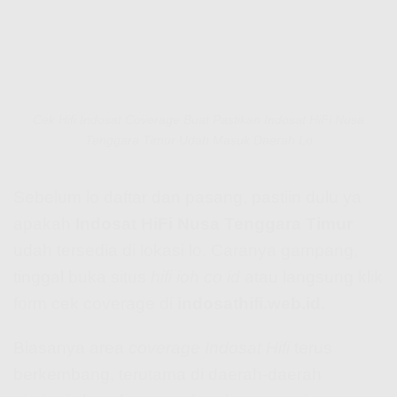
Cek Hifi Indosat Coverage Buat Pastikan Indosat HiFi Nusa
Tenggara Timur Udah Masuk Daerah Lo
Sebelum lo daftar dan pasang, pastiin dulu ya
apakah
Indosat HiFi Nusa Tenggara Timur
udah tersedia di lokasi lo. Caranya gampang,
tinggal buka situs
hifi ioh co id
atau langsung klik
form cek coverage di
indosathifi.web.id
.
Biasanya area
coverage Indosat Hifi
terus
berkembang, terutama di daerah-daerah