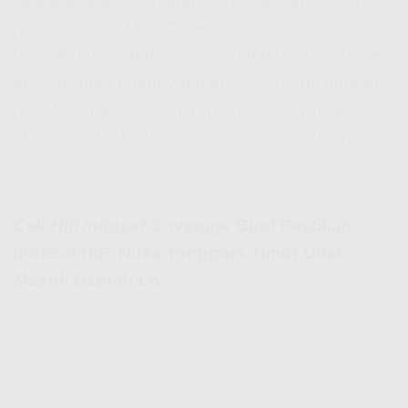
Apalagi kalau lo tinggal di wilayah yang udah
masuk
Indosat Hifi Coverage
, dijamin makin
puas karena latensinya rendah dan speed-nya
sesuai sama paket yang lo pilih. Cocok banget
buat lo yang kerja dari rumah, konten kreator,
atau sekadar hiburan harian bareng keluarga.
Cek
Hifi Indosat Coverage
Buat Pastikan
Indosat HiFi Nusa Tenggara Timur Udah
Masuk Daerah Lo