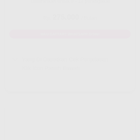
Disarankan untuk 8 - 12 perangakat
275.000
Rp.
/ Bulan
MAU DAFTAR? WHATSAPP DISINI
Yang Di Dapatkan Cek Penjelasan
Klik Icon Panah Bawah