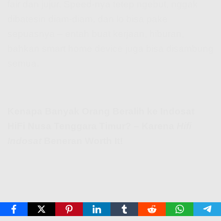
fair dan jujur. Speed-nya tetep ngebut, nggak
dibatesin diam-diam, dan lo bisa pake
sepuasnya – entah buat kerjaan, hiburan,
bahkan smart home device juga bisa disambung
semua.
Kenapa Banyak Orang Beralih ke Indosat
HiFi Nusa Tenggara Timur? – Karena
Hifi
Indosat
Beneran Worth It!