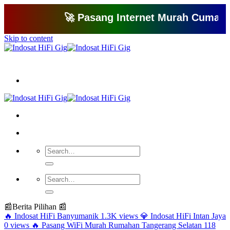
🚀 Pasang Internet Murah Cuma 150 Ri
Skip to content
Bagikan artikel ini agar yang lain juga mengetahui apa yang Anda tahu
📰
Berita Pilihan 📰
🔥
Indosat HiFi Banyumanik
1.3K views
💎
Indosat HiFi Intan Jaya
0 views
🔥
Pasang WiFi Murah Rumahan Tangerang Selatan
118