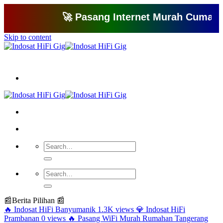
🚀 Pasang Internet Murah Cuma 150 Ri
Skip to content
Bagikan artikel ini agar yang lain juga mengetahui apa yang Anda tahu
📰
Berita Pilihan 📰
🔥
Indosat HiFi Banyumanik
1.3K views
💎
Indosat HiFi
Prambanan
0 views
🔥
Pasang WiFi Murah Rumahan Tangerang