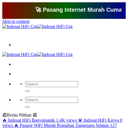
🚀 Pasang Internet Murah Cuma 150 Rib
Skip to content
Bagikan artikel ini agar yang lain juga mengetahui apa yang Anda tahu
📰
Berita Pilihan 📰
🔥
Indosat HiFi Banyumanik
1.4K views
💎
Indosat HiFi Kroya
0
views
🔥
Pasang WiFi Murah Rumahan Tangerang Selatan
127