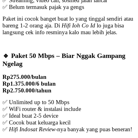
✅ Streaming, video call, sosmed jalan lancar
✅ Belum termasuk pajak ya gengs
Paket ini cocok banget buat lo yang tinggal sendiri atau
bareng 1-2 orang aja. Di
Hifi Ioh Co Id
lo juga bisa
langsung cek info resminya kalo mau lebih jelas.
🔹 Paket 50 Mbps – Biar Nggak Gampang
Ngelag
Rp275.000/bulan
Rp1.375.000/6 bulan
Rp2.750.000/tahun
✅ Unlimited up to 50 Mbps
✅ WiFi router & instalasi include
✅ Ideal buat 2-5 device
✅ Cocok buat keluarga kecil
✅
Hifi Indosat Review
-nya banyak yang puas beneran!