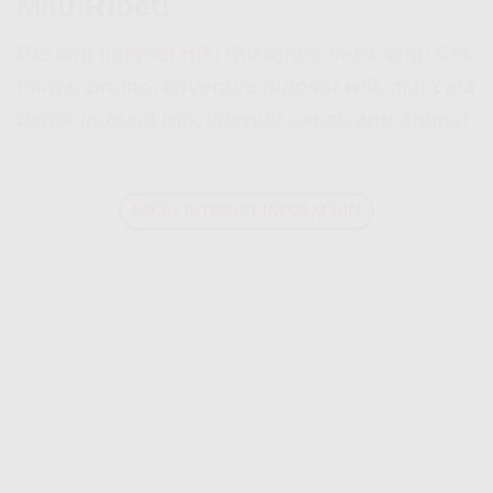
Mau Ribet!
Pasang
Indosat HiFi
Sukapura sekarang! Cek
harga, promo,
coverage Indosat Hifi
, dan
cara
daftar Indosat Hifi
. Internet cepet, anti drama!
PAKET INTERNET INDOSAT HIFI