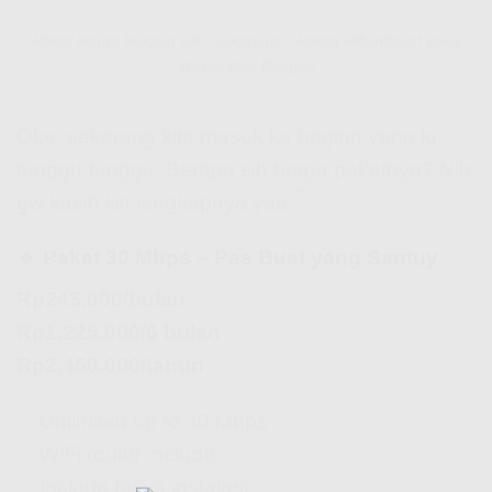
Paket Harga Indosat HiFi Sukapura – Harga Hifi Indosat yang
Masuk Akal Banget!
Oke, sekarang kita masuk ke bagian yang lo
tunggu-tunggu. Berapa sih harga paketnya? Nih
gw kasih list lengkapnya yaa 👇
🔹 Paket 30 Mbps – Pas Buat yang Santuy
Rp245.000/bulan
Rp1.225.000/6 bulan
Rp2.450.000/tahun
✅ Unlimited up to 30 Mbps
✅ WiFi router include
✅ Include biaya instalasi