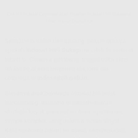
Cek Hifi Indosat Coverage Buat Pastikan Indosat HiFi Sukapura
Udah Masuk Daerah Lo
Sebelum lo daftar dan pasang, pastiin dulu ya
apakah
Indosat HiFi Sukapura
udah tersedia di
lokasi lo. Caranya gampang, tinggal buka situs
hifi ioh co id
atau langsung klik form cek
coverage di
indosathifi.web.id
.
Biasanya area
coverage Indosat Hifi
terus
berkembang, terutama di daerah-daerah
strategis kayak perumahan baru, apartemen,
sampe komplek yang dulunya susah sinyal.
Kalo sekarang belum ter-cover, kemungkinan