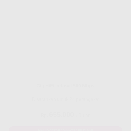
Gig HiFi Indosat 500 Mbps
Disarankan untuk 24 perangakat
655.000
Rp.
/ Bulan
MAU DAFTAR? WHATSAPP DISINI