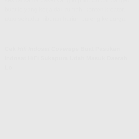
sesuai sama paket yang lo pilih. Cocok banget
buat lo yang kerja dari rumah, konten kreator,
atau sekadar hiburan harian bareng keluarga.
Cek
Hifi Indosat Coverage
Buat Pastikan
Indosat HiFi Sukapura Udah Masuk Daerah
Lo