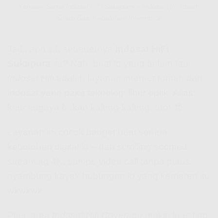
Kenalan Sama Indosat HiFi Sukapura – Indosat Hifi Adalah
Solusi Buat Kebutuhan Internet Lo
Jadi, apa sih sebenernya
Indosat HiFi
Sukapura
itu? Nah, buat lo yang belum tau,
Indosat Hifi
adalah layanan internet rumah dari
Indosat yang pake teknologi fiber optik. Alias:
kencengnya bukan kaleng-kaleng, bro! 😎
Layanan ini cocok banget buat semua
kebutuhan digital lo – dari scrolling socmed,
streaming 4K, sampe video call tanpa putus
nyambung kayak hubungan lo yang kemaren itu
wkwkwk.
Plus, area
Indosat Hifi Coverage
makin luas tiap