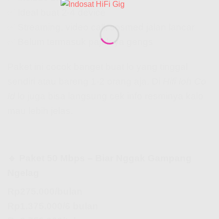
✅ Ideal buat 2-4 device
✅ Streaming, video call, sosmed jalan lancar
✅ Belum termasuk pajak ya gengs
Paket ini cocok banget buat lo yang tinggal
sendiri atau bareng 1-2 orang aja. Di
Hifi Ioh Co
Id
lo juga bisa langsung cek info resminya kalo
mau lebih jelas.
🔹 Paket 50 Mbps – Biar Nggak Gampang
Ngelag
Rp275.000/bulan
Rp1.375.000/6 bulan