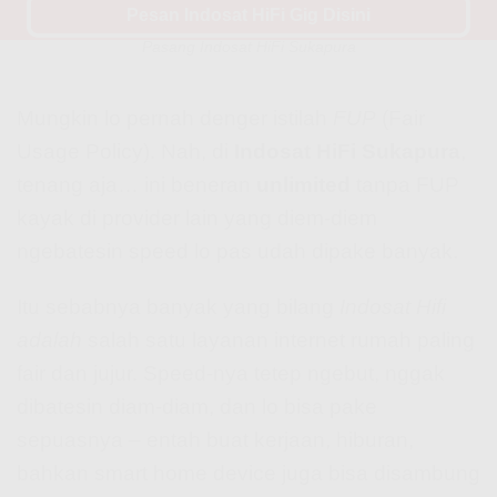
Pesan Indosat HiFi Gig Disini
Indosat Hifi Fup? Ini Nih Penjelasan yang Perlu Lo Tau Sebelum
Pasang Indosat HiFi Sukapura
Mungkin lo pernah denger istilah
FUP
(Fair
Usage Policy). Nah, di
Indosat HiFi Sukapura
,
tenang aja… ini beneran
unlimited
tanpa FUP
kayak di provider lain yang diem-diem
ngebatesin speed lo pas udah dipake banyak.
Itu sebabnya banyak yang bilang
Indosat Hifi
adalah
salah satu layanan internet rumah paling
fair dan jujur. Speed-nya tetep ngebut, nggak
dibatesin diam-diam, dan lo bisa pake
sepuasnya – entah buat kerjaan, hiburan,
bahkan smart home device juga bisa disambung