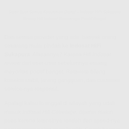
Stabil Buat Semua Kebutuhan Digital – Indosat HiFi Sukapura
Emang Hifi Indosat Review-nya Positif Banget
Dari semua provider yang ada, banyak orang
sekarang mulai pindah ke
Indosat HiFi
Sukapura
. Alasannya? Karena
Hifi Indosat
review
dari user-user sebelumnya emang
mayoritas positif banget. Rata-rata bilang
koneksi stabil, jarang gangguan, dan customer
service-nya responsif.
Apalagi kalau lo tinggal di wilayah yang udah
masuk
Indosat Hifi Coverage
, dijamin makin
puas karena latensinya rendah dan speed-nya