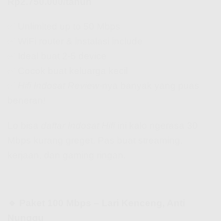
Rp2.750.000/tahun
✅ Unlimited up to 50 Mbps
✅ WiFi router & instalasi include
✅ Ideal buat 2-5 device
✅ Cocok buat keluarga kecil
✅
Hifi Indosat Review
-nya banyak yang puas
beneran!
Lo bisa
daftar Indosat Hifi
ini kalo ngerasa 30
Mbps kurang greget. Pas buat streaming,
kerjaan, dan gaming ringan.
🔹 Paket 100 Mbps – Lari Kenceng, Anti
Nunggu