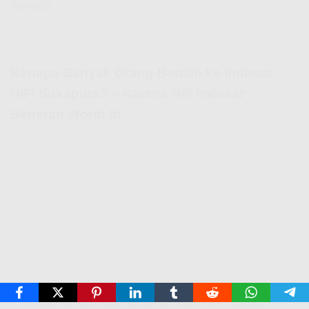
semua.
Kenapa Banyak Orang Beralih ke Indosat
HiFi Sukapura? – Karena
Hifi Indosat
Beneran Worth It!
Kenapa Banyak Orang Beralih ke Indosat HiFi Sukapura? –