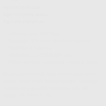
Rp345.000/bulan
Rp1.725.000/6 bulan
Rp3.450.000/tahun
✅ Unlimited up to 100 Mbps
✅ Termasuk WiFi router dan biaya instalasi
✅ Ideal buat 2-7 device
✅ Tambahan: CATCHPLAY+ Lite
✅ Online meeting + streaming + gaming aman!
Buat lo yang banyak kerja remote atau bisnis
online, paket ini tuh andalan banget.
Coverage
Indosat Hifi
juga udah makin luas kok, jadi
tinggal cek lokasi lo aja.