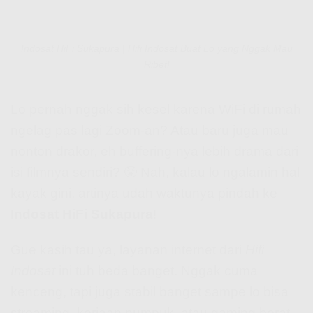
Indosat HiFi Sukapura | Hifi Indosat Buat Lo yang Nggak Mau
Ribet!
Lo pernah nggak sih kesel karena WiFi di rumah
ngelag pas lagi Zoom-an? Atau baru juga mau
nonton drakor, eh buffering-nya lebih drama dari
isi filmnya sendiri? 😤 Nah, kalau lo ngalamin hal
kayak gini, artinya udah waktunya pindah ke
Indosat HiFi Sukapura
!
Gue kasih tau ya, layanan internet dari
Hifi
Indosat
ini tuh beda banget. Nggak cuma
kenceng, tapi juga stabil banget sampe lo bisa
streaming, kerjaan numpuk, atau gaming berat