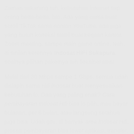
Zaman sekarang tuh, kebutuhan internet tiap
orang beda-beda, bro. Ada yang cuma buat
scroll TikTok sama nonton YouTube, ada juga
yang butuh koneksi stabil buat kerjaan kantor,
Zoom meeting, sampe main game online. Nah,
di sinilah kerennya
Indosat HiFi Sukapura
,
soalnya pilihan paketnya tuh fleksibel abis!
Mulai dari 30 Mbps sampe 1 Gbps, semua udah
disiapin sama
Hifi Indosat
buat menyesuaikan
kebutuhan lo. Dan yang paling enak?
Cara
pembayaran Indosat Hifi
bisa lo pilih: mau bayar
bulanan, per 6 bulan, atau langsung setahun
juga bisa. Udah gitu, di banyak
area Indosat Hifi
,
proses pembayaran bisa lewat aplikasi, transfer,