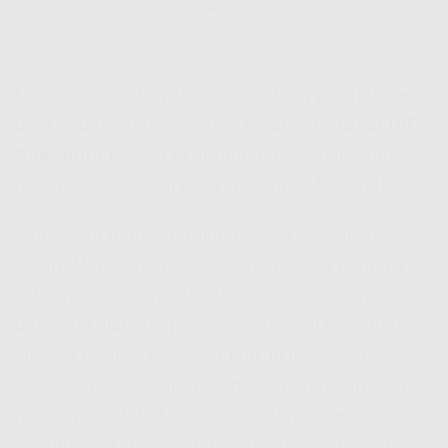
Sistem Pembayaran di Indosat HiFi Sukapura – Bayar Indosat
Hifi Bisa Lewat e-Wallet Sampe Minimarket
Urusan bayar-bayaran tuh kadang jadi hal ribet
buat sebagian orang. Tapi tenang,
Indosat HiFi
Sukapura
ngasih lo berbagai pilihan metode
buat
bayar Indosat Hifi
yang super fleksibel.
Mau lewat mobile banking? Bisa. E-wallet?
Jalan. Minimarket deket rumah? Bisa juga! Di
Hifi Ioh
, sistem mereka udah sinkron sama
berbagai platform pembayaran, jadi lo tinggal
klik-klik doang. Enaknya lagi, lo juga bisa
jadwalin pembayaran otomatis tiap bulan, biar
nggak perlu takut lupa bayar dan koneksi
kepotong. Karena lo tau kan, nggak ada yang