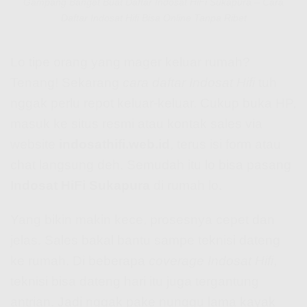
Gampang Banget Buat Daftar Indosat HiFi Sukapura – Cara
Daftar Indosat Hifi Bisa Online Tanpa Ribet
Lo tipe orang yang mager keluar rumah?
Tenang! Sekarang
cara daftar Indosat Hifi
tuh
nggak perlu repot keluar-keluar. Cukup buka HP,
masuk ke situs resmi atau kontak sales via
website
indosathifi.web.id
, terus isi form atau
chat langsung deh. Semudah itu lo bisa pasang
Indosat HiFi Sukapura
di rumah lo.
Yang bikin makin kece, prosesnya cepet dan
jelas. Sales bakal bantu sampe teknisi dateng
ke rumah. Di beberapa
coverage Indosat Hifi
,
teknisi bisa dateng hari itu juga tergantung
antrian. Jadi nggak pake nunggu lama kayak