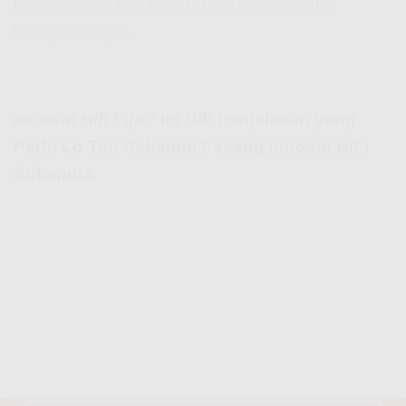
besar bentar lagi juga udah bisa nikmatin
kecepatannya.
Indosat Hifi Fup
? Ini Nih Penjelasan yang
Perlu Lo Tau Sebelum Pasang Indosat HiFi
Sukapura