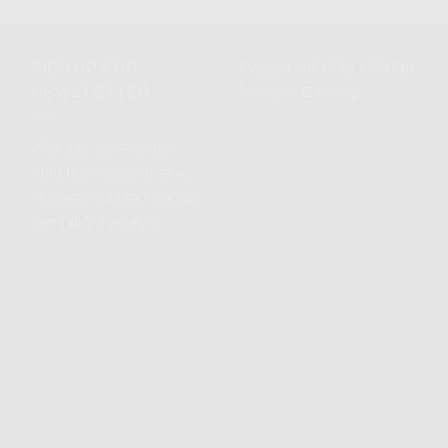
SIGNUP FOR
Indosat HiFi Gig
>
Paket
NEWSLETTER
Internet Gaming
Jika ada pertanyaan
atau punya saran atau
kerjasama bisa hubungi
kami di WhatsApp
ada
hz
erapa
bps
hz
erapa
ada
bps
0
an
bps