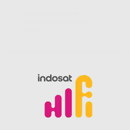
Yang Di Dapatkan Cek
Penjelasan Klik Icon Panah
Bawah