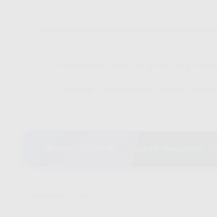
Pembahasa Detail Mengenai Harga Paket
Coverage Paket Internet Gaming Indosat
📰
BERITA PILIHAN 📰
🔥
Indosat HiFi Banyumanik
1.2K vi
Contents
show