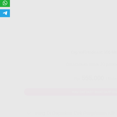
Gig HiFi Indosat 300 M
Disarankan untuk 20 peran
555.000
Rp.
/ Bula
MAU DAFTAR? WHATSAPP DIS
Yang Di Dapatkan Cek Penjelasan Kli