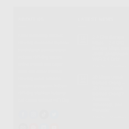
ABOUT US
LATEST NEWS
Kami marketing Indosat
2 4 Ghz Berapa
15
HiFi Gig menerima layanan
Jun
Mbps – 2 4 Ghz
Berapa Mbps dan
pendaftaran pemasangan
Jarak Jangkauan
Indosat HiFi Gig secara
WiFi 2.4 GHz
online mudah dan cepat
Komentar Dinonaktifkan
p
serta info daftar Indosat
2
4
20 Mbps Untuk
14
HiFi Gig untuk keluhan
G
Jun
Berapa Orang –
ataupun gangguan Indosat
B
20 Mbps Untuk
M
HiFi Gig silahkan hubungi
Berapa Orang?
–
Analisis,
call center Indosat HiFi Gig
2
Teknologi, dan
4
Provider
G
B
Komentar Dinonaktifkan
p
M
2
d
M