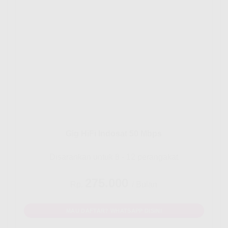
Gig HiFi Indosat 50 Mbps
Disarankan untuk 8 - 12 perangakat
275.000
Rp.
/ Bulan
MAU DAFTAR? WHATSAPP DISINI