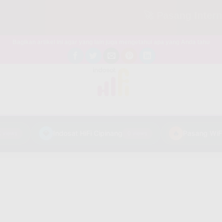
🚀 Pasang Internet M
Bagikan artikel ini agar yang lain juga mengetahui apa yang Anda tahu
💎
Indosat HiFi Cipinang
🔥
ews
0 views