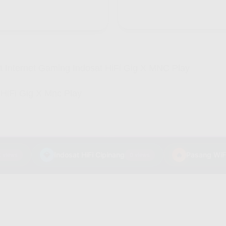
 Internet Gaming Indosat HiFi Gig X MNC Play
 HiFi Gig X Mnc Play
💎
Indosat HiFi Cipinang
🔥
ews
0 views