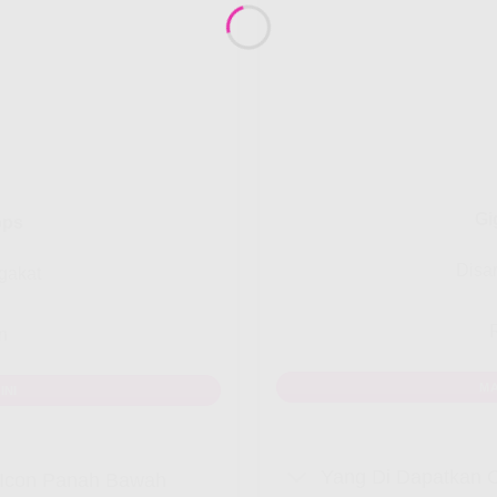
Gi
bps
Disa
gakat
n
MA
INI
Yang Di Dapatkan C
k Icon Panah Bawah