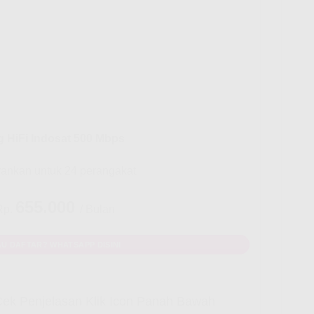
g HiFi Indosat 500 Mbps
rankan untuk 24 perangakat
655.000
Rp.
/ Bulan
U DAFTAR? WHATSAPP DISINI
ek Penjelasan Klik Icon Panah Bawah