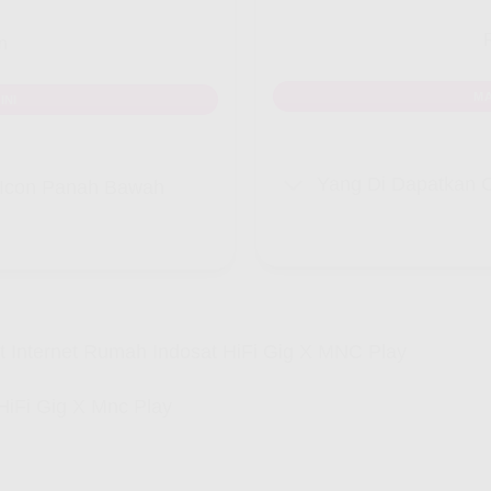
n
MA
INI
Yang Di Dapatkan C
k Icon Panah Bawah
 Internet Rumah Indosat HiFi Gig X MNC Play
HiFi Gig X Mnc Play