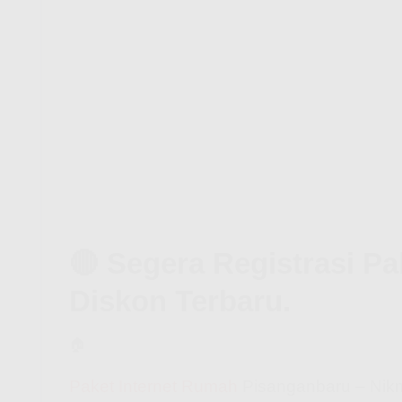
🔴 Segera Registrasi P
Diskon Terbaru.
🏠
Paket Internet Rumah
Pisanganbaru – Nikma