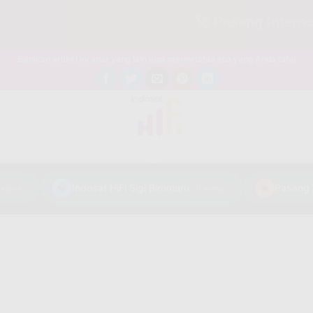
🚀 Pasang Internet Mur
Bagikan artikel ini agar yang lain juga mengetahui apa yang Anda tahu
💎
Indosat HiFi Sigi Biromaru
🔥
ews
0 views