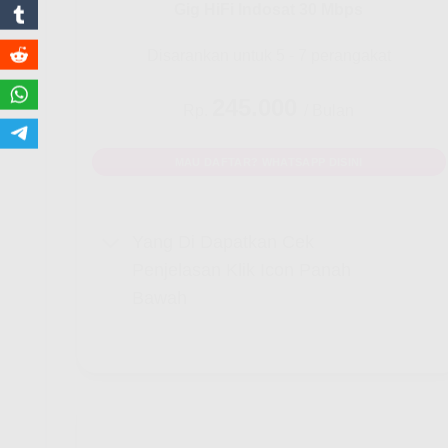
Gig HiFi Indosat 30 Mbps
Disarankan untuk 5 - 7 perangakat
245.000
Rp.
/ Bulan
MAU DAFTAR? WHATSAPP DISINI
Yang Di Dapatkan Cek
Penjelasan Klik Icon Panah
Bawah