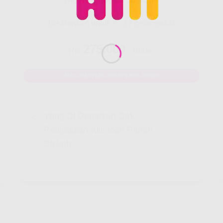
Gig HiFi Indosat 50 Mbps
Disarankan untuk 8 - 12 perangakat
275.000
Rp.
/ Bulan
MAU DAFTAR? WHATSAPP DISINI
Yang Di Dapatkan Cek
Penjelasan Klik Icon Panah
Bawah