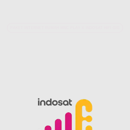
PAKET INTERNET RUMAH MNC PLAY X INDOSAT HIFI GIG