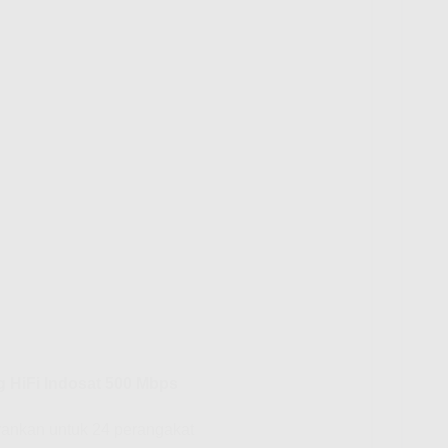
g HiFi Indosat 500 Mbps
rankan untuk 24 perangakat