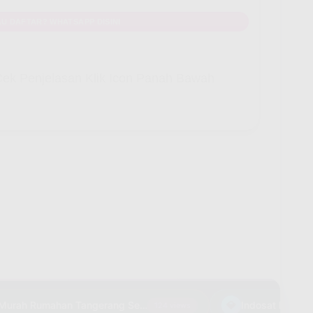
U DAFTAR? WHATSAPP DISINI
ek Penjelasan Klik Icon Panah Bawah
Pasang WiFi Murah Rumahan Tangerang Selatan
💎
Indosat HiFi Cipin
124 views