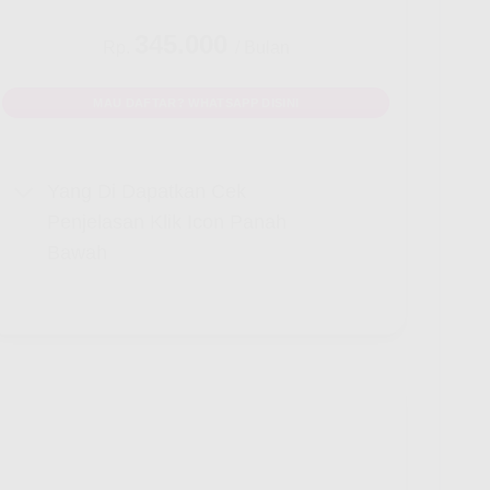
345.000
Rp.
/ Bulan
MAU DAFTAR? WHATSAPP DISINI
Yang Di Dapatkan Cek
Penjelasan Klik Icon Panah
Bawah