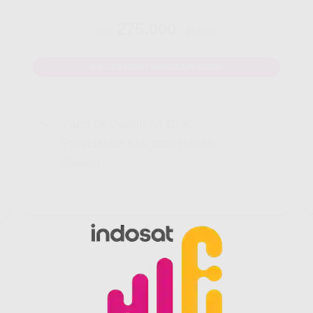
275.000
Rp.
/ Bulan
MAU DAFTAR? WHATSAPP DISINI
Yang Di Dapatkan Cek
Penjelasan Klik Icon Panah
Bawah