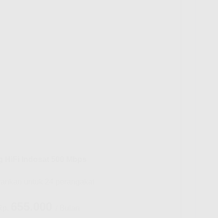
g HiFi Indosat 500 Mbps
rankan untuk 24 perangakat
655.000
Rp.
/ Bulan