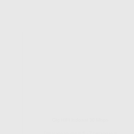
Gig HiFi Indosat 30 Mbps
Disarankan untuk 5 - 7 perangakat