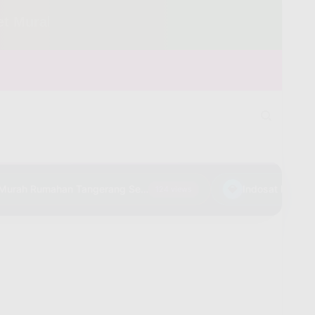
rah Cuma 150 Ribu Perbulan Klik Disini
Pasang WiFi Murah Rumahan Tangerang Selatan
💎
Indosat HiFi Cipin
124 views