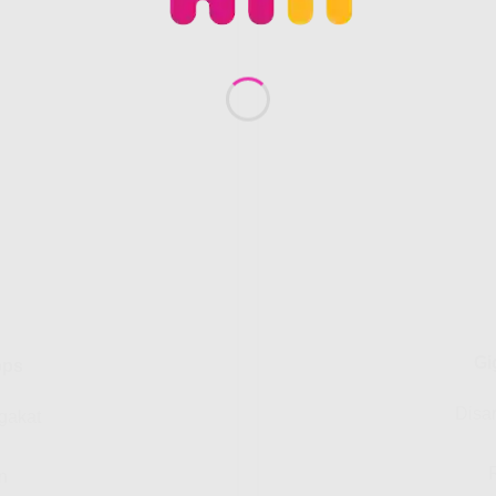
Gi
bps
Disa
gakat
n