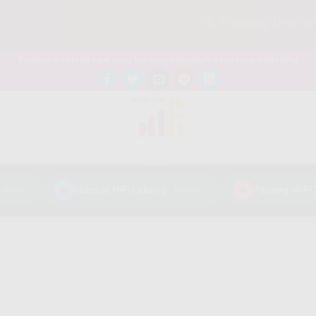
🚀 Pasang Internet Mu
Bagikan artikel ini agar yang lain juga mengetahui apa yang Anda tahu
💎
Indosat HiFi Lebong
🔥
ews
0 views