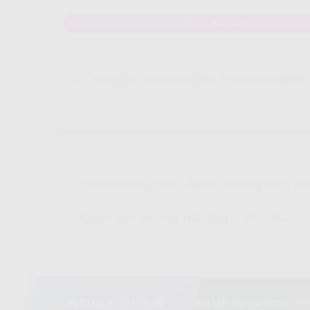
MAU DAFTAR? WHATSAPP DIS
Yang Di Dapatkan Cek Penjelasan Kli
Penjelasan Lebih Lanjut Tentang WiFi S
Coverage Indosat HiFi Gig X Mnc Play
📰
BERITA PILIHAN 📰
🔥
Indosat HiFi Banyumanik
1.2K vi