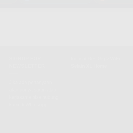
SIGNUP FOR
Indosat HiFi Gig
>
WiFi
NEWSLETTER
Selain XL Home
Jika ada pertanyaan
atau punya saran atau
kerjasama bisa hubungi
kami di WhatsApp
ada
hz
erapa
bps