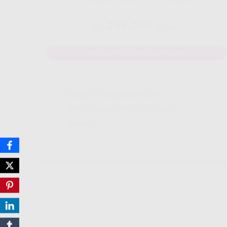
245.000
Rp.
/ Bulan
MAU DAFTAR? WHATSAPP DISINI
Yang Di Dapatkan Cek
Penjelasan Klik Icon Panah
Bawah