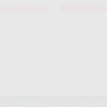
MA
INI
Yang Di Dapatkan C
k Icon Panah Bawah
elain XL Home Yang Bagus
💎
Indosat HiFi Lebong
🔥
ews
0 views