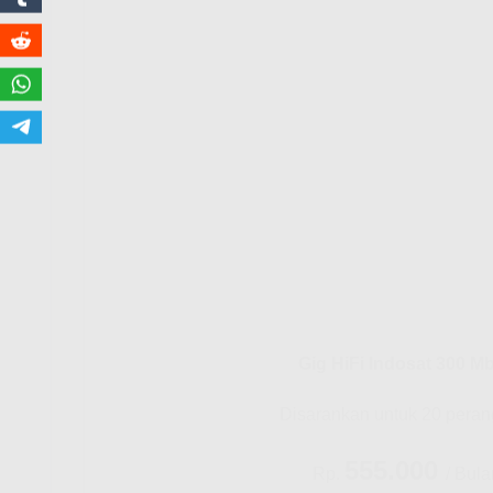
Gig HiFi Indosat 300 M
Disarankan untuk 20 peran
555.000
Rp.
/ Bula