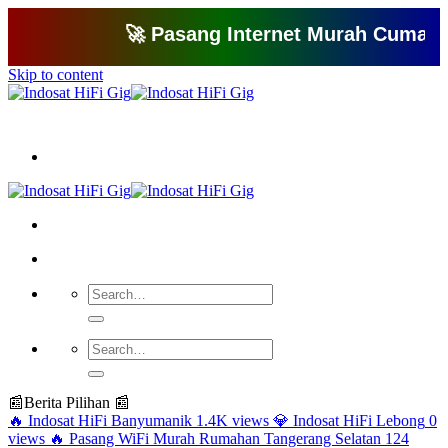
🚀 Pasang Internet Murah Cuma 150 Ri
Skip to content
Bagikan artikel ini agar yang lain juga mengetahui apa yang Anda tahu
📰
Berita Pilihan 📰
🔥
Indosat HiFi Banyumanik
1.4K views
💎
Indosat HiFi Lebong
0
views
🔥
Pasang WiFi Murah Rumahan Tangerang Selatan
124