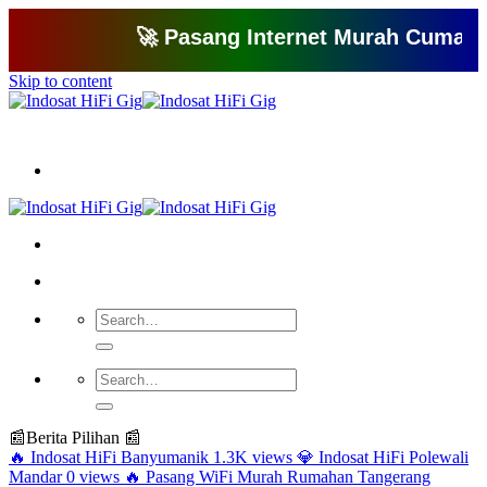
🚀 Pasang Internet Murah Cuma 150 Ri
Skip to content
Bagikan artikel ini agar yang lain juga mengetahui apa yang Anda tahu
📰
Berita Pilihan 📰
🔥
Indosat HiFi Banyumanik
1.3K views
💎
Indosat HiFi Polewali
Mandar
0 views
🔥
Pasang WiFi Murah Rumahan Tangerang